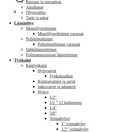
Rasvaus ja rasvanipat
Astiahanat
€
0,00
0
Öljynvaihto
Tapit ja sokat
Lämmitys
Moniöljypolttimet
Moniöljypolttimen varaosat
Pellettipolttimet
Pellettipolttimen varaosat
Sähkölämmittimet
Polttoainetoimiset lämmittimet
Työkalut
Käsityökalut
Hylsysarjat
Työkalusalkut
Kiintoavaimet ja sarjat
Jatkovarret ja adapterit
Hylsyt
1/2”
1/2 ” 12 kulmainen
1/4”
3/8”
Voimahylsyt
1” voimahylsy
1/2” voimahylsy