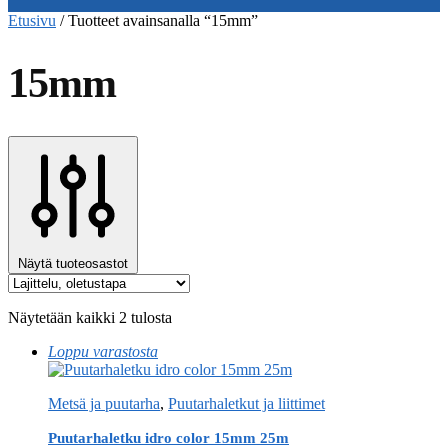
Etusivu
/
Tuotteet avainsanalla “15mm”
15mm
Näytä tuoteosastot
Näytetään kaikki 2 tulosta
Loppu varastosta
Metsä ja puutarha
,
Puutarhaletkut ja liittimet
Puutarhaletku idro color 15mm 25m