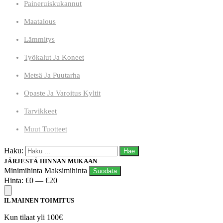
Paineruiskukannut
Maatalous
Lämmitys
Työkalut Ja Koneet
Metsä Ja Puutarha
Opaste Ja Varoitus Kyltit
Tarvikkeet
Muut Tuotteet
Haku:
JÄRJESTÄ HINNAN MUKAAN
Minimihinta
Maksimihinta
Suodata
Hinta:
€0
—
€20
ILMAINEN TOIMITUS
Kun tilaat yli 100€