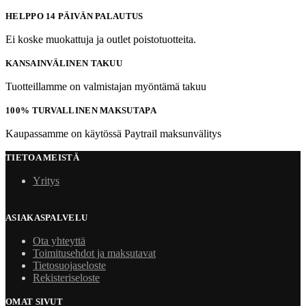
HELPPO 14 PÄIVÄN PALAUTUS
Ei koske muokattuja ja outlet poistotuotteita.
KANSAINVÄLINEN TAKUU
Tuotteillamme on valmistajan myöntämä takuu
100% TURVALLINEN MAKSUTAPA
Kaupassamme on käytössä Paytrail maksunvälitys
TIETOA MEISTÄ
Yritys
ASIAKASPALVELU
Ota yhteyttä
Toimitusehdot ja maksutavat
Tietosuojaseloste
Rekisteriseloste
OMAT SIVUT