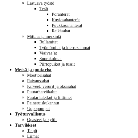
Lastuava työstö
Terät
Poranterät
Kuviosahanterät
Puukkosahanterät
Reikäsahat
Mittaus ja merkintä
Rullamitat
Työntömitat ja kierrekammat
Vesivaa’at
Suorakulmat
Piirtopuikot ja tussit
Metsä ja puutarha
Moottorisahat
Raivaussahat
Kirveet, vesurit ja oksasahat
Puutarhatyökalut
Puutarhaletkut ja liittimet
Paineruiskukannut
Uppopumput
Työturvallisuus
Opasteet ja kyltit
Tarvikkeet
Teipit
Liimat