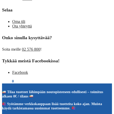
Selaa
Oma tili
Ota yhteyttä
Onko sinulla kysyttävää?
Soita meille
02 576 800
!
Tykkää meistä Facebookissa!
Facebook
€
0,00
0
Tilaa tuotteet lähimpään noutopisteeseen edullisesti – toimitus
alkaen 0€ / tilaus
Syötämme verkkokauppaan lisää tuotteita koko ajan. Muista
käydä tarkistamassa uusimmat tuotteemme.