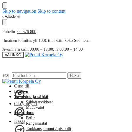
Skip to navigation
Skip to content
Ostoskori
Puhelin:
02 576 800
Ilmainen toimitus yli 100€ tilauksiin koko Suomeen.
Avoinna arkisin 08:00 – 17:00, la 08:00 – 14:00
VALIKKO
Etsi:
Etsi:
Haku
Haku
Oma tili
Etusivu
Valaistus ja sähkö
Sähkötarvikkeet
Ota yhteyttä
Muut valot
Maatalous
Peilit
Kassa
Rengasnastat
Tankkauspumput / pistoolit