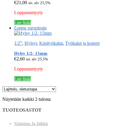
€
21,00
sis. alv 25,5%
Loppuunmyyty
Lue lisää
Loppu varastosta
1/2”
,
Hylsyt
,
Käsityökalut
,
Työkalut ja koneet
Hylsy 1/2- 15mm
€
2,60
sis. alv 25,5%
Loppuunmyyty
Lue lisää
Näytetään kaikki 2 tulosta
TUOTEOSASTOT
Valaistus Ja Sähkö