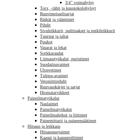
3/4” voimahylsy
Torx, -tähti ja kuusiokolohylsyt
Ruuvimeisselisarjat
Räikät ja vääntimet
Pihdit
Sivuleikkurit, pulttisakset ja putkileikkurit
Tuurnat ja taltat
Puukot
Vasarat ja lekat
Sorkkaraudat
Liimaustyökalut, puristimet
Suodatinavaimet
Ulosvetimet
Tulppa-avaimet
Vetoniittipihdit
Ruuvauskärjet ja sarjat
Hiomatarvikkeet
Paineilmatyökalut
Naulaimet
Paineilmatyökalut
Paineilmaletkut ja liittimet
Painemittarit ja paineensäätimet
Hitsaus ja leikkaus
Hitsaussuojaimet
Kaasut ja kaasupolttimet