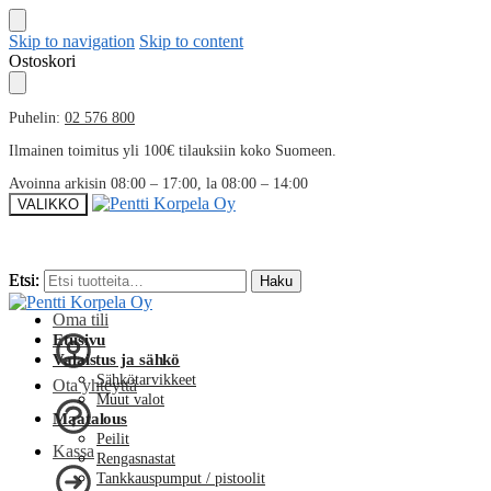
Skip to navigation
Skip to content
Ostoskori
Puhelin:
02 576 800
Ilmainen toimitus yli 100€ tilauksiin koko Suomeen.
Avoinna arkisin 08:00 – 17:00, la 08:00 – 14:00
VALIKKO
Etsi:
Etsi:
Haku
Haku
Oma tili
Etusivu
Valaistus ja sähkö
Sähkötarvikkeet
Ota yhteyttä
Muut valot
Maatalous
Peilit
Kassa
Rengasnastat
Tankkauspumput / pistoolit