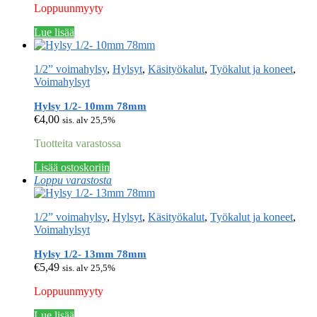
Loppuunmyyty
Lue lisää
1/2” voimahylsy
,
Hylsyt
,
Käsityökalut
,
Työkalut ja koneet
,
Voimahylsyt
Hylsy 1/2- 10mm 78mm
€
4,00
sis. alv 25,5%
Tuotteita varastossa
Lisää ostoskoriin
Loppu varastosta
1/2” voimahylsy
,
Hylsyt
,
Käsityökalut
,
Työkalut ja koneet
,
Voimahylsyt
Hylsy 1/2- 13mm 78mm
€
5,49
sis. alv 25,5%
Loppuunmyyty
Lue lisää