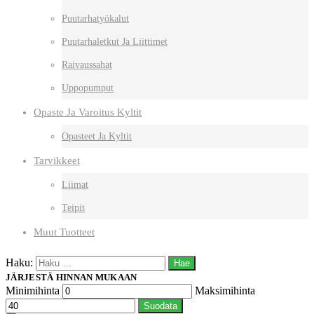
Puutarhatyökalut
Puutarhaletkut Ja Liittimet
Raivaussahat
Uppopumput
Opaste Ja Varoitus Kyltit
Opasteet Ja Kyltit
Tarvikkeet
Liimat
Teipit
Muut Tuotteet
Haku:
JÄRJESTÄ HINNAN MUKAAN
Minimihinta
Maksimihinta
Suodata