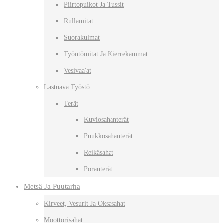
Piirtopuikot Ja Tussit
Rullamitat
Suorakulmat
Työntömitat Ja Kierrekammat
Vesivaa'at
Lastuava Työstö
Terät
Kuviosahanterät
Puukkosahanterät
Reikäsahat
Poranterät
Metsä Ja Puutarha
Kirveet, Vesurit Ja Oksasahat
Moottorisahat