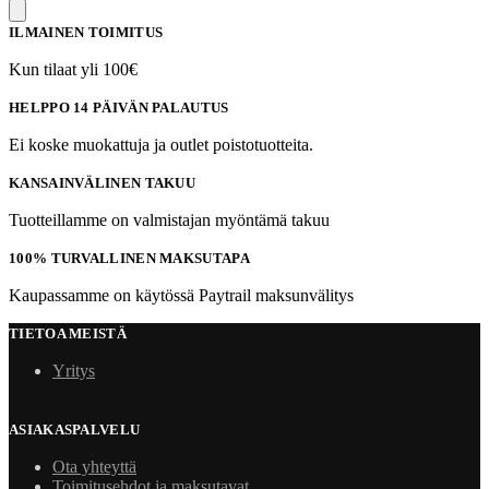
ILMAINEN TOIMITUS
Kun tilaat yli 100€
HELPPO 14 PÄIVÄN PALAUTUS
Ei koske muokattuja ja outlet poistotuotteita.
KANSAINVÄLINEN TAKUU
Tuotteillamme on valmistajan myöntämä takuu
100% TURVALLINEN MAKSUTAPA
Kaupassamme on käytössä Paytrail maksunvälitys
TIETOA MEISTÄ
Yritys
ASIAKASPALVELU
Ota yhteyttä
Toimitusehdot ja maksutavat