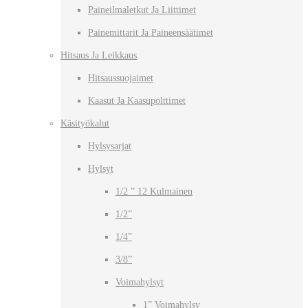
Paineilmaletkut Ja Liittimet
Painemittarit Ja Paineensäätimet
Hitsaus Ja Leikkaus
Hitsaussuojaimet
Kaasut Ja Kaasupolttimet
Käsityökalut
Hylsysarjat
Hylsyt
1/2 ” 12 Kulmainen
1/2”
1/4”
3/8”
Voimahylsyt
1” Voimahylsy