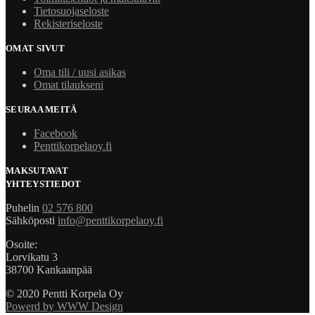
Tietosuojaseloste
Rekisteriseloste
OMAT SIVUT
Oma tili / uusi asikas
Omat tilaukseni
SEURAA MEITÄ
Facebook
Penttikorpelaoy.fi
MAKSUTAVAT
YHTEYSTIEDOT
Puhelin
02 576 800
Sähköposti
info@penttikorpelaoy.fi
Osoite:
Lorvikatu 3
38700 Kankaanpää
© 2020 Pentti Korpela Oy
Powerd by WWW Design