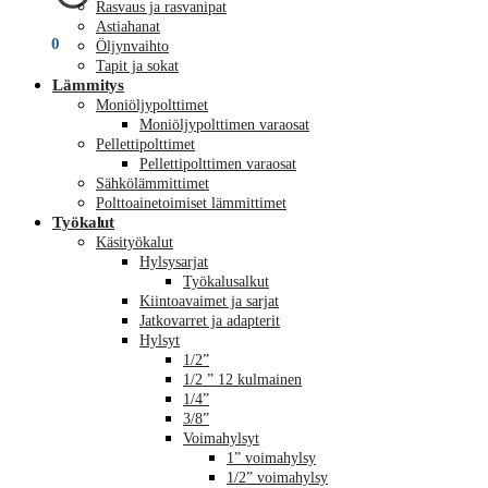
Rasvaus ja rasvanipat
Astiahanat
€
0,00
0
Öljynvaihto
Tapit ja sokat
Lämmitys
Moniöljypolttimet
Moniöljypolttimen varaosat
Pellettipolttimet
Pellettipolttimen varaosat
Sähkölämmittimet
Polttoainetoimiset lämmittimet
Työkalut
Käsityökalut
Hylsysarjat
Työkalusalkut
Kiintoavaimet ja sarjat
Jatkovarret ja adapterit
Hylsyt
1/2”
1/2 ” 12 kulmainen
1/4”
3/8”
Voimahylsyt
1” voimahylsy
1/2” voimahylsy