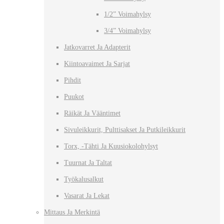
1/2” Voimahylsy
3/4” Voimahylsy
Jatkovarret Ja Adapterit
Kiintoavaimet Ja Sarjat
Pihdit
Puukot
Räikät Ja Vääntimet
Sivuleikkurit, Pulttisakset Ja Putkileikkurit
Torx, -tähti Ja Kuusiokolohylsyt
Tuurnat Ja Taltat
Työkalusalkut
Vasarat Ja Lekat
Mittaus Ja Merkintä