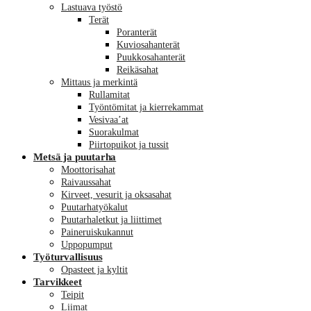
Lastuava työstö
Terät
Poranterät
Kuviosahanterät
Puukkosahanterät
Reikäsahat
Mittaus ja merkintä
Rullamitat
Työntömitat ja kierrekammat
Vesivaa’at
Suorakulmat
Piirtopuikot ja tussit
Metsä ja puutarha
Moottorisahat
Raivaussahat
Kirveet, vesurit ja oksasahat
Puutarhatyökalut
Puutarhaletkut ja liittimet
Paineruiskukannut
Uppopumput
Työturvallisuus
Opasteet ja kyltit
Tarvikkeet
Teipit
Liimat