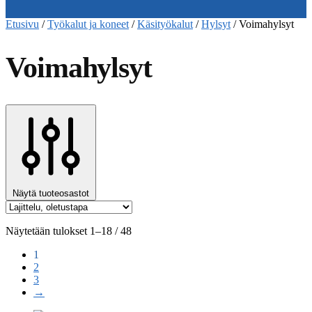
Etusivu
/
Työkalut ja koneet
/
Käsityökalut
/
Hylsyt
/
Voimahylsyt
Voimahylsyt
Näytä tuoteosastot
Näytetään tulokset 1–18 / 48
1
2
3
→