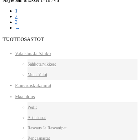
Näytetään tulokset 1–18 / 48
1
2
3
→
TUOTEOSASTOT
Valaistus Ja Sähkö
Sähkötarvikkeet
Muut Valot
Paineruiskukannut
Maatalous
Peilit
Astiahanat
Rasvaus Ja Rasvanipat
Rengasnastat