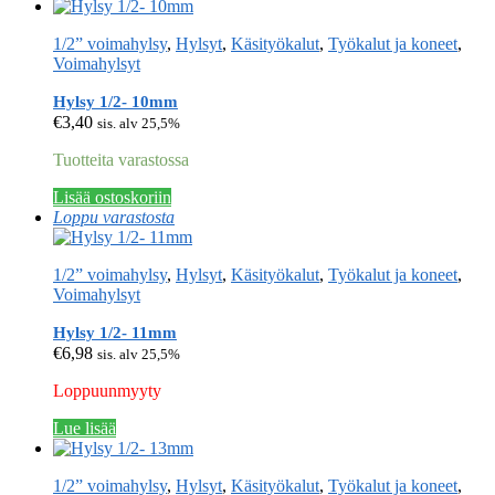
1/2” voimahylsy
,
Hylsyt
,
Käsityökalut
,
Työkalut ja koneet
,
Voimahylsyt
Hylsy 1/2- 10mm
€
3,40
sis. alv 25,5%
Tuotteita varastossa
Lisää ostoskoriin
Loppu varastosta
1/2” voimahylsy
,
Hylsyt
,
Käsityökalut
,
Työkalut ja koneet
,
Voimahylsyt
Hylsy 1/2- 11mm
€
6,98
sis. alv 25,5%
Loppuunmyyty
Lue lisää
1/2” voimahylsy
,
Hylsyt
,
Käsityökalut
,
Työkalut ja koneet
,