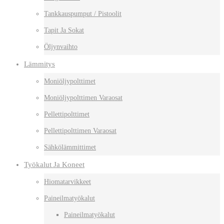
Tankkauspumput / Pistoolit
Tapit Ja Sokat
Öljynvaihto
Lämmitys
Moniöljypolttimet
Moniöljypolttimen Varaosat
Pellettipolttimet
Pellettipolttimen Varaosat
Sähkölämmittimet
Työkalut Ja Koneet
Hiomatarvikkeet
Paineilmatyökalut
Paineilmatyökalut