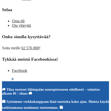
Selaa
Oma tili
Ota yhteyttä
Onko sinulla kysyttävää?
Soita meille
02 576 800
!
Tykkää meistä Facebookissa!
Facebook
€
0,00
0
🚚
Tilaa tuotteet lähimpään noutopisteeseen edullisesti – toimitus
alkaen 0€ / tilaus 🚚
🛍️ Syötämme verkkokauppaan lisää tuotteita koko ajan. Muista käydä
tarkistamassa uusimmat tuotteemme. 🛍️