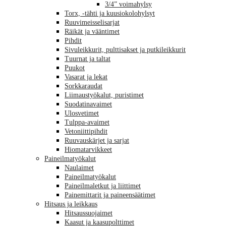
3/4” voimahylsy
Torx, -tähti ja kuusiokolohylsyt
Ruuvimeisselisarjat
Räikät ja vääntimet
Pihdit
Sivuleikkurit, pulttisakset ja putkileikkurit
Tuurnat ja taltat
Puukot
Vasarat ja lekat
Sorkkaraudat
Liimaustyökalut, puristimet
Suodatinavaimet
Ulosvetimet
Tulppa-avaimet
Vetoniittipihdit
Ruuvauskärjet ja sarjat
Hiomatarvikkeet
Paineilmatyökalut
Naulaimet
Paineilmatyökalut
Paineilmaletkut ja liittimet
Painemittarit ja paineensäätimet
Hitsaus ja leikkaus
Hitsaussuojaimet
Kaasut ja kaasupolttimet