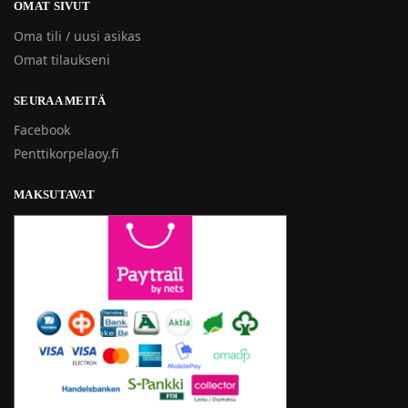
OMAT SIVUT
Oma tili / uusi asikas
Omat tilaukseni
SEURAA MEITÄ
Facebook
Penttikorpelaoy.fi
MAKSUTAVAT