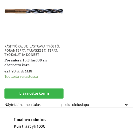
KÄSITYÖKALUT
,
LASTUAVA TYÖSTÖ
,
PORANTERÄT
,
TARVIKKEET
,
TERÄT
,
TYÖKALUT JA KONEET
Poranterä 15.0 hss338 rn
ohennettu kara
€
21,90
sis. alv 25,5%
Tuotteita varastossa
Lisää ostoskoriin
Näytetään ainoa tulos
Ilmainen toimitus
Kun tilaat yli 100€