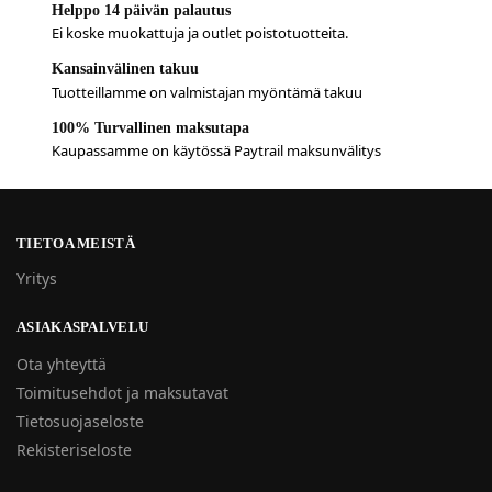
Helppo 14 päivän palautus
Ei koske muokattuja ja outlet poistotuotteita.
Kansainvälinen takuu
Tuotteillamme on valmistajan myöntämä takuu
100% Turvallinen maksutapa
Kaupassamme on käytössä Paytrail maksunvälitys
TIETOA MEISTÄ
Yritys
ASIAKASPALVELU
Ota yhteyttä
Toimitusehdot ja maksutavat
Tietosuojaseloste
Rekisteriseloste