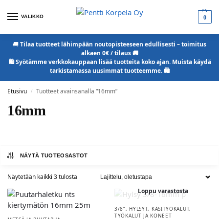
VALIKKO
0
🚚
Tilaa tuotteet lähimpään noutopisteeseen edullisesti – toimitus
alkaen 0€ / tilaus 🚚
🛍️ Syötämme verkkokauppaan lisää tuotteita koko ajan. Muista käydä
tarkistamassa uusimmat tuotteemme. 🛍️
Etusivu
Tuotteet avainsanalla “16mm”
/
16mm
NÄYTÄ TUOTEOSASTOT
Näytetään kaikki 3 tulosta
Loppu varastosta
3/8”
,
HYLSYT
,
KÄSITYÖKALUT
,
TYÖKALUT JA KONEET