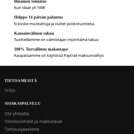
Ilmainen toimitus
Kun tilaat yli 100€
Helppo 14 päivän palautus
Ei koske muokattuja ja outlet poistotuotteita.
Kansainvälinen takuu
Tuotteillamme on valmistajan myöntämä takuu
100% Turvallinen maksutapa
Kaupassamme on käytössä Paytrail maksunvälitys
TIETOA MEISTÄ
Yritys
ASIAKASPALVELU
Ota yhteyttä
Toimitusehdot ja maksutavat
Tietosuojaseloste