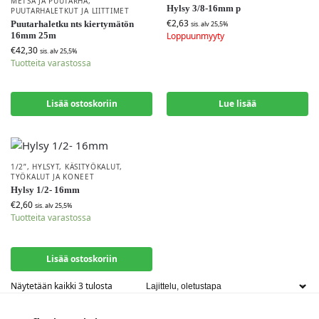
METSÄ JA PUUTARHA
,
Hylsy 3/8-16mm p
PUUTARHALETKUT JA LIITTIMET
€
2,63
Puutarhaletku nts kiertymätön
sis. alv 25,5%
16mm 25m
Loppuunmyyty
€
42,30
sis. alv 25,5%
Tuotteita varastossa
Lisää ostoskoriin
Lue lisää
1/2”
,
HYLSYT
,
KÄSITYÖKALUT
,
TYÖKALUT JA KONEET
Hylsy 1/2- 16mm
€
2,60
sis. alv 25,5%
Tuotteita varastossa
Lisää ostoskoriin
Näytetään kaikki 3 tulosta