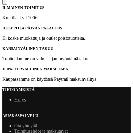
ILMAINEN TOIMITUS
Kun tilaat yli 100€
HELPPO 14 PÄIVÄN PALAUTUS
Ei koske muokattuja ja outlet poistotuotteita.
KANSAINVÄLINEN TAKUU
Tuotteillamme on valmistajan myöntämä takuu
100% TURVALLINEN MAKSUTAPA
Kaupassamme on käytössä Paytrail maksunvälitys
TIETOA MEISTÄ
Yritys
ASIAKASPALVELU
Ota yhteyttä
Toimitusehdot ja maksutavat