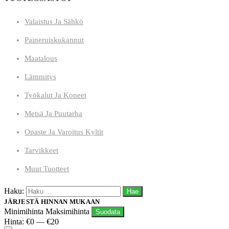
Valaistus Ja Sähkö
Paineruiskukannut
Maatalous
Lämmitys
Työkalut Ja Koneet
Metsä Ja Puutarha
Opaste Ja Varoitus Kyltit
Tarvikkeet
Muut Tuotteet
Haku:
JÄRJESTÄ HINNAN MUKAAN
Minimihinta
Maksimihinta
Suodata
Hinta:
€0
—
€20