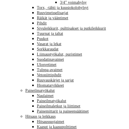
3/4” voimahylsy
Torx, -tähti ja kuusiokolohylsyt
Ruuvimeisselisarjat
Räikät ja vääntimet
Pihdit
Sivuleikkurit, pulttisakset ja putkileikkurit
Tuurnat ja taltat
Puukot
Vasarat ja lekat
Sorkkaraudat
Liimaustyökalut, puristimet
Suodatinavaimet
Ulosvetimet
Tulppa-avaimet
Vetoniittipihdit
Ruuvauskärjet ja sarjat
Hiomatarvikkeet
Paineilmatyökalut
Naulaimet
Paineilmatyökalut
Paineilmaletkut ja liittimet
Painemittarit ja paineensäätimet
Hitsaus ja leikkaus
Hitsaussuojaimet
Kaasut ja kaasupolttimet