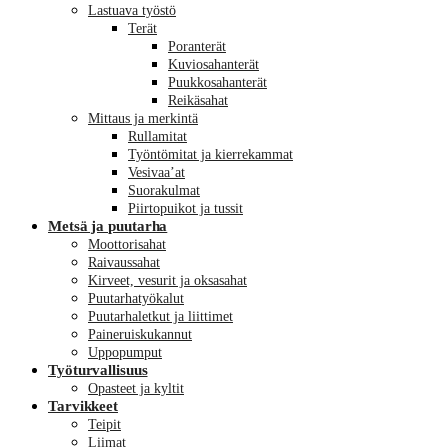
Lastuava työstö
Terät
Poranterät
Kuviosahanterät
Puukkosahanterät
Reikäsahat
Mittaus ja merkintä
Rullamitat
Työntömitat ja kierrekammat
Vesivaa’at
Suorakulmat
Piirtopuikot ja tussit
Metsä ja puutarha
Moottorisahat
Raivaussahat
Kirveet, vesurit ja oksasahat
Puutarhatyökalut
Puutarhaletkut ja liittimet
Paineruiskukannut
Uppopumput
Työturvallisuus
Opasteet ja kyltit
Tarvikkeet
Teipit
Liimat