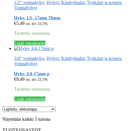
1/2” voimahylsy
,
Hylsyt
,
Käsityökalut
,
Työkalut ja koneet
,
Voimahylsyt
Hylsy 1/2- 17mm 78mm
€
5,49
sis. alv 25,5%
Tuotteita varastossa
Lisää ostoskoriin
3/4” voimahylsy
,
Hylsyt
,
Käsityökalut
,
Työkalut ja koneet
,
Voimahylsyt
Hylsy 3/4-17mm p
€
9,49
sis. alv 25,5%
Tuotteita varastossa
Lisää ostoskoriin
Näytetään kaikki 5 tulosta
TUOTEOSASTOT