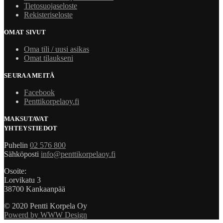
Tietosuojaseloste
Rekisteriseloste
OMAT SIVUT
Oma tili / uusi asikas
Omat tilaukseni
SEURAA MEITÄ
Facebook
Penttikorpelaoy.fi
MAKSUTAVAT
YHTEYSTIEDOT
Puhelin
02 576 800
Sähköposti
info@penttikorpelaoy.fi
Osoite:
Lorvikatu 3
38700 Kankaanpää
© 2020 Pentti Korpela Oy
Powerd by WWW Design