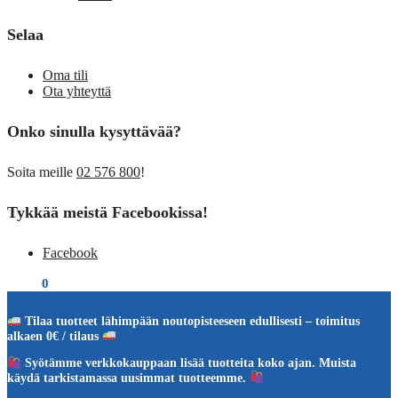
Selaa
Oma tili
Ota yhteyttä
Onko sinulla kysyttävää?
Soita meille
02 576 800
!
Tykkää meistä Facebookissa!
Facebook
€
0,00
0
Tilaa tuotteet lähimpään noutopisteeseen edullisesti – toimitus
alkaen 0€ / tilaus
Syötämme verkkokauppaan lisää tuotteita koko ajan. Muista
käydä tarkistamassa uusimmat tuotteemme.