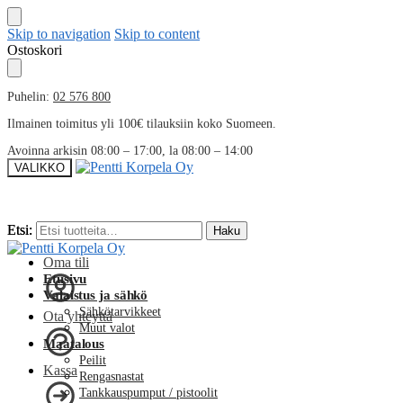
Skip to navigation
Skip to content
Ostoskori
Puhelin:
02 576 800
Ilmainen toimitus yli 100€ tilauksiin koko Suomeen.
Avoinna arkisin 08:00 – 17:00, la 08:00 – 14:00
VALIKKO
Etsi:
Etsi:
Haku
Haku
Oma tili
Etusivu
Valaistus ja sähkö
Sähkötarvikkeet
Ota yhteyttä
Muut valot
Maatalous
Peilit
Kassa
Rengasnastat
Tankkauspumput / pistoolit