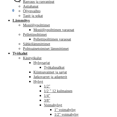
Rasvaus ja rasvanipat
Astiahanat
€
0,00
0
Öljynvaihto
Tapit ja sokat
Lämmitys
Moniöljypolttimet
Moniöljypolttimen varaosat
Pellettipolttimet
Pellettipolttimen varaosat
Sähkölämmittimet
Polttoainetoimiset lämmittimet
Työkalut
Käsityökalut
Hylsysarjat
Työkalusalkut
Kiintoavaimet ja sarjat
Jatkovarret ja adapterit
Hylsyt
1/2”
1/2 ” 12 kulmainen
1/4”
3/8”
Voimahylsyt
1” voimahylsy
1/2” voimahylsy