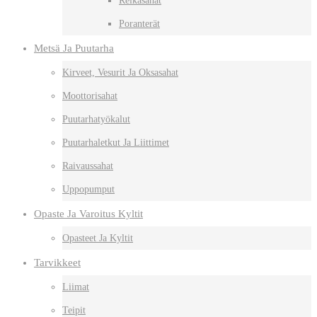
Reikäsahat
Poranterät
Metsä Ja Puutarha
Kirveet, Vesurit Ja Oksasahat
Moottorisahat
Puutarhatyökalut
Puutarhaletkut Ja Liittimet
Raivaussahat
Uppopumput
Opaste Ja Varoitus Kyltit
Opasteet Ja Kyltit
Tarvikkeet
Liimat
Teipit