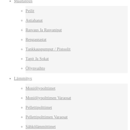
Maatalous
Peilit
Astiahanat
Rasvaus Ja Rasvanipat
Rengasnastat
Tankkauspumput / Pistoolit
Tapit Ja Sokat
Öljynvaihto
Lämmitys
Moniöljypolttimet
Moniöljypolttimen Varaosat
Pellettipolttimet
Pellettipolttimen Varaosat
Sähkölämmittimet