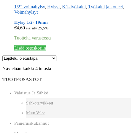
1/2” voimahylsy
,
Hylsyt
,
Käsityökalut
,
Työkalut ja koneet
,
Voimahylsyt
Hylsy 1/2- 19mm
€
4,60
sis. alv 25,5%
Tuotteita varastossa
Lisää ostoskoriin
Näytetään kaikki 4 tulosta
TUOTEOSASTOT
Valaistus Ja Sähkö
Sähkötarvikkeet
Muut Valot
Paineruiskukannut