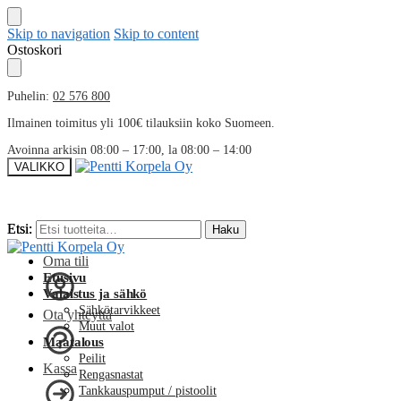
Skip to navigation
Skip to content
Ostoskori
Puhelin:
02 576 800
Ilmainen toimitus yli 100€ tilauksiin koko Suomeen.
Avoinna arkisin 08:00 – 17:00, la 08:00 – 14:00
VALIKKO
Etsi:
Etsi:
Haku
Haku
Oma tili
Etusivu
Valaistus ja sähkö
Sähkötarvikkeet
Ota yhteyttä
Muut valot
Maatalous
Peilit
Kassa
Rengasnastat
Tankkauspumput / pistoolit