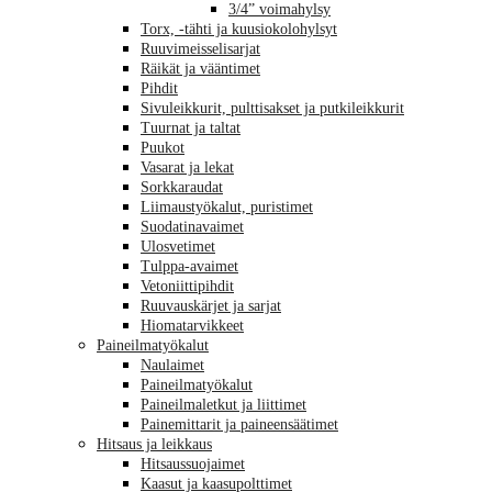
3/4” voimahylsy
Torx, -tähti ja kuusiokolohylsyt
Ruuvimeisselisarjat
Räikät ja vääntimet
Pihdit
Sivuleikkurit, pulttisakset ja putkileikkurit
Tuurnat ja taltat
Puukot
Vasarat ja lekat
Sorkkaraudat
Liimaustyökalut, puristimet
Suodatinavaimet
Ulosvetimet
Tulppa-avaimet
Vetoniittipihdit
Ruuvauskärjet ja sarjat
Hiomatarvikkeet
Paineilmatyökalut
Naulaimet
Paineilmatyökalut
Paineilmaletkut ja liittimet
Painemittarit ja paineensäätimet
Hitsaus ja leikkaus
Hitsaussuojaimet
Kaasut ja kaasupolttimet