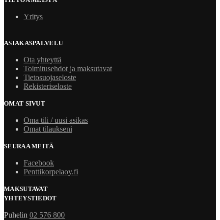
Yritys
ASIAKASPALVELU
Ota yhteyttä
Toimitusehdot ja maksutavat
Tietosuojaseloste
Rekisteriseloste
OMAT SIVUT
Oma tili / uusi asikas
Omat tilaukseni
SEURAA MEITÄ
Facebook
Penttikorpelaoy.fi
MAKSUTAVAT
YHTEYSTIEDOT
Puhelin
02 576 800