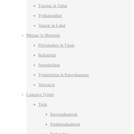
Tuurnat Ja Taltat
Työkalusalkut
Vasarat Ja Lekat
Mittaus Ja Merkintä
Piirtopuikot Ja Tussit
Rullamitat
Suorakulmat
Työntömitat Ja Kierrekammat
Vesivaa'at
Lastuava Työstö
Terät
Kuviosahanterät
Puukkosahanterät