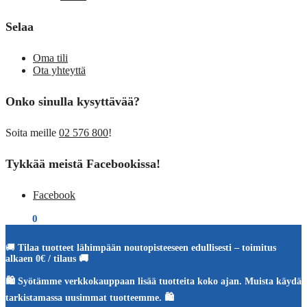
Selaa
Oma tili
Ota yhteyttä
Onko sinulla kysyttävää?
Soita meille
02 576 800
!
Tykkää meistä Facebookissa!
Facebook
€
0,00
0
🚚
Tilaa tuotteet lähimpään noutopisteeseen edullisesti – toimitus
alkaen 0€ / tilaus 🚚
🛍️ Syötämme verkkokauppaan lisää tuotteita koko ajan. Muista käydä
tarkistamassa uusimmat tuotteemme. 🛍️