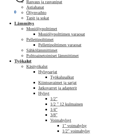
Rasvaus ja rasvanipat
Astiahanat
€
0,00
0
Öljynvaihto
Tapit ja sokat
Lämmitys
Moniöljypolttimet
Moniöljypolttimen varaosat
Pellettipolttimet
Pellettipolttimen varaosat
Sähkölämmittimet
Polttoainetoimiset lämmittimet
Työkalut
Käsityökalut
Hylsysarjat
Työkalusalkut
Kiintoavaimet ja sarjat
Jatkovarret ja adapterit
Hylsyt
1/2”
1/2 ” 12 kulmainen
1/4”
3/8”
Voimahylsyt
1” voimahylsy
1/2” voimahylsy