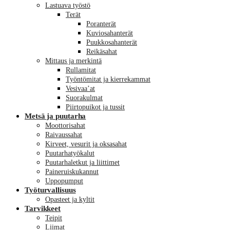
Lastuava työstö
Terät
Poranterät
Kuviosahanterät
Puukkosahanterät
Reikäsahat
Mittaus ja merkintä
Rullamitat
Työntömitat ja kierrekammat
Vesivaa’at
Suorakulmat
Piirtopuikot ja tussit
Metsä ja puutarha
Moottorisahat
Raivaussahat
Kirveet, vesurit ja oksasahat
Puutarhatyökalut
Puutarhaletkut ja liittimet
Paineruiskukannut
Uppopumput
Työturvallisuus
Opasteet ja kyltit
Tarvikkeet
Teipit
Liimat