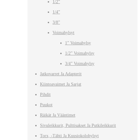
1/2”
1/4”
3/8”
Voimahylsyt
1” Voimahylsy
1/2” Voimahylsy
3/4” Voimahylsy
Jatkovarret Ja Adapterit
Kiintoavaimet Ja Sarjat
Pihdit
Puukot
Räikät Ja Vääntimet
Sivuleikkurit, Pulttisakset Ja Putkileikkurit
Torx, -tähti Ja Kuusiokolohylsyt