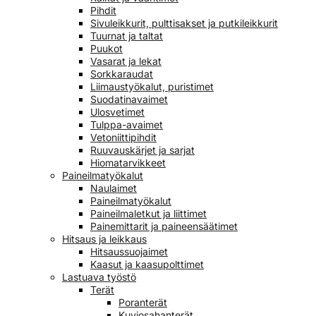
Pihdit
Sivuleikkurit, pulttisakset ja putkileikkurit
Tuurnat ja taltat
Puukot
Vasarat ja lekat
Sorkkaraudat
Liimaustyökalut, puristimet
Suodatinavaimet
Ulosvetimet
Tulppa-avaimet
Vetoniittipihdit
Ruuvauskärjet ja sarjat
Hiomatarvikkeet
Paineilmatyökalut
Naulaimet
Paineilmatyökalut
Paineilmaletkut ja liittimet
Painemittarit ja paineensäätimet
Hitsaus ja leikkaus
Hitsaussuojaimet
Kaasut ja kaasupolttimet
Lastuava työstö
Terät
Poranterät
Kuviosahanterät