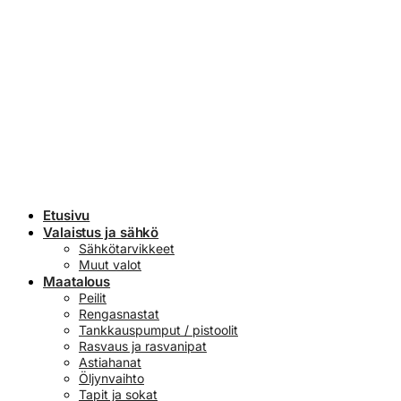
Etusivu
Valaistus ja sähkö
Sähkötarvikkeet
Muut valot
Maatalous
Peilit
Rengasnastat
Tankkauspumput / pistoolit
Rasvaus ja rasvanipat
Astiahanat
Öljynvaihto
Tapit ja sokat