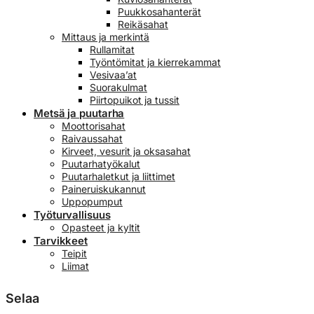
Puukkosahanterät
Reikäsahat
Mittaus ja merkintä
Rullamitat
Työntömitat ja kierrekammat
Vesivaa’at
Suorakulmat
Piirtopuikot ja tussit
Metsä ja puutarha
Moottorisahat
Raivaussahat
Kirveet, vesurit ja oksasahat
Puutarhatyökalut
Puutarhaletkut ja liittimet
Paineruiskukannut
Uppopumput
Työturvallisuus
Opasteet ja kyltit
Tarvikkeet
Teipit
Liimat
Selaa