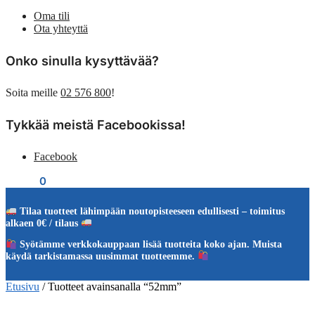
Oma tili
Ota yhteyttä
Onko sinulla kysyttävää?
Soita meille
02 576 800
!
Tykkää meistä Facebookissa!
Facebook
€
0,00
0
Tilaa tuotteet lähimpään noutopisteeseen edullisesti – toimitus
alkaen 0€ / tilaus
Syötämme verkkokauppaan lisää tuotteita koko ajan. Muista
käydä tarkistamassa uusimmat tuotteemme.
Etusivu
/
Tuotteet avainsanalla “52mm”