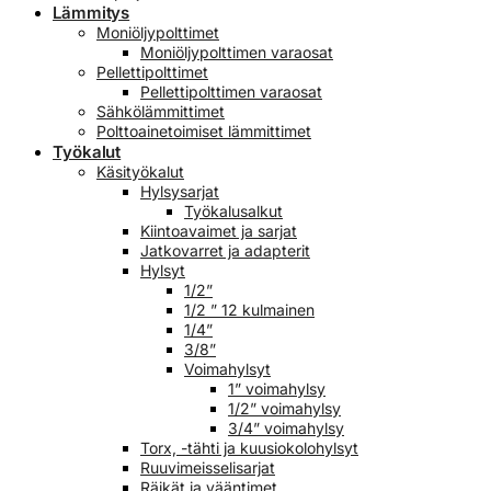
Lämmitys
Moniöljypolttimet
Moniöljypolttimen varaosat
Pellettipolttimet
Pellettipolttimen varaosat
Sähkölämmittimet
Polttoainetoimiset lämmittimet
Työkalut
Käsityökalut
Hylsysarjat
Työkalusalkut
Kiintoavaimet ja sarjat
Jatkovarret ja adapterit
Hylsyt
1/2”
1/2 ” 12 kulmainen
1/4”
3/8”
Voimahylsyt
1” voimahylsy
1/2” voimahylsy
3/4” voimahylsy
Torx, -tähti ja kuusiokolohylsyt
Ruuvimeisselisarjat
Räikät ja vääntimet