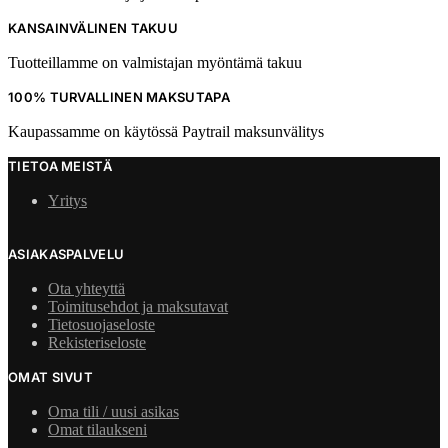
KANSAINVÄLINEN TAKUU
Tuotteillamme on valmistajan myöntämä takuu
100% TURVALLINEN MAKSUTAPA
Kaupassamme on käytössä Paytrail maksunvälitys
TIETOA MEISTÄ
Yritys
ASIAKASPALVELU
Ota yhteyttä
Toimitusehdot ja maksutavat
Tietosuojaseloste
Rekisteriseloste
OMAT SIVUT
Oma tili / uusi asikas
Omat tilaukseni