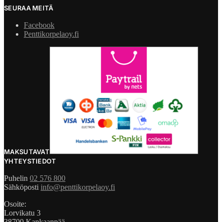
SEURAA MEITÄ
Facebook
Penttikorpelaoy.fi
MAKSUTAVAT
YHTEYSTIEDOT
Puhelin
02 576 800
Sähköposti
info@penttikorpelaoy.fi
Osoite:
Lorvikatu 3
38700 Kankaanpää