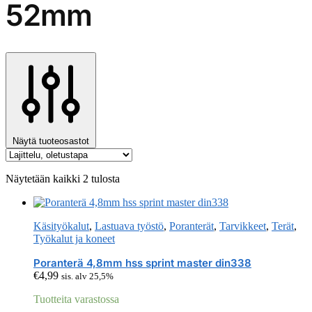
52mm
Näytä tuoteosastot
Näytetään kaikki 2 tulosta
Käsityökalut
,
Lastuava työstö
,
Poranterät
,
Tarvikkeet
,
Terät
,
Työkalut ja koneet
Poranterä 4,8mm hss sprint master din338
€
4,99
sis. alv 25,5%
Tuotteita varastossa