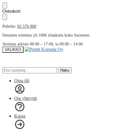
Skip
Skip
Ostoskori
to
to
navigation
content
Puhelin:
02 576 800
Ilmainen toimitus yli 100€ tilauksiin koko Suomeen.
Avoinna arkisin 08:00 – 17:00, la 08:00 – 14:00
VALIKKO
Etsi:
Etsi:
Haku
Haku
Oma tili
Ota yhteyttä
Kassa