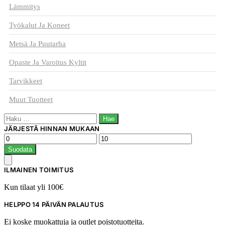
Lämmitys
Työkalut Ja Koneet
Metsä Ja Puutarha
Opaste Ja Varoitus Kyltit
Tarvikkeet
Muut Tuotteet
Haku:
JÄRJESTÄ HINNAN MUKAAN
Minimihinta
Maksimihinta
Suodata
ILMAINEN TOIMITUS
Kun tilaat yli 100€
HELPPO 14 PÄIVÄN PALAUTUS
Ei koske muokattuja ja outlet poistotuotteita.