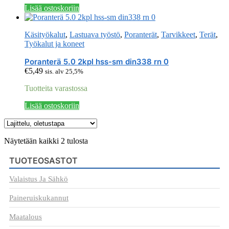
Lisää ostoskoriin
Käsityökalut
,
Lastuava työstö
,
Poranterät
,
Tarvikkeet
,
Terät
,
Työkalut ja koneet
Poranterä 5.0 2kpl hss-sm din338 rn 0
€
5,49
sis. alv 25,5%
Tuotteita varastossa
Lisää ostoskoriin
Näytetään kaikki 2 tulosta
TUOTEOSASTOT
Valaistus Ja Sähkö
Paineruiskukannut
Maatalous