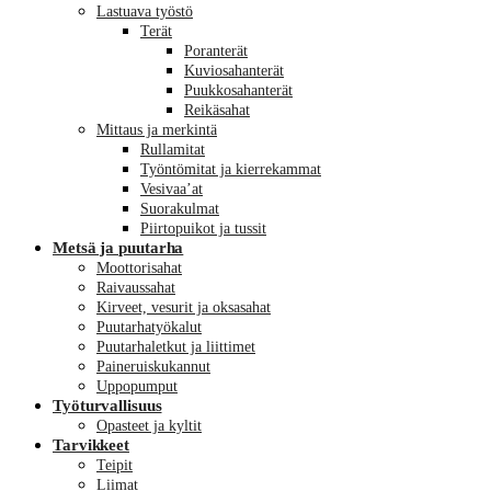
Lastuava työstö
Terät
Poranterät
Kuviosahanterät
Puukkosahanterät
Reikäsahat
Mittaus ja merkintä
Rullamitat
Työntömitat ja kierrekammat
Vesivaa’at
Suorakulmat
Piirtopuikot ja tussit
Metsä ja puutarha
Moottorisahat
Raivaussahat
Kirveet, vesurit ja oksasahat
Puutarhatyökalut
Puutarhaletkut ja liittimet
Paineruiskukannut
Uppopumput
Työturvallisuus
Opasteet ja kyltit
Tarvikkeet
Teipit
Liimat