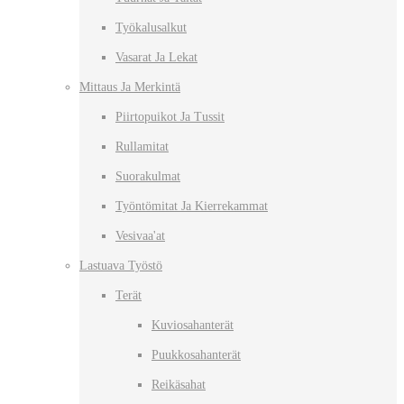
Työkalusalkut
Vasarat Ja Lekat
Mittaus Ja Merkintä
Piirtopuikot Ja Tussit
Rullamitat
Suorakulmat
Työntömitat Ja Kierrekammat
Vesivaa'at
Lastuava Työstö
Terät
Kuviosahanterät
Puukkosahanterät
Reikäsahat