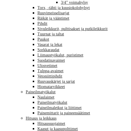
3/4” voimahylsy
Torx, -tähti ja kuusiokolohylsyt
Ruuvimeisselisarjat
Räikät ja vääntimet
Pihdit
Sivuleikkurit, pulttisakset ja putkileikkurit
Tuurnat ja taltat
Puukot
Vasarat ja lekat
Sorkkaraudat
Liimaustyökalut, puristimet
Suodatinavaimet
Ulosvetimet
Tulppa-avaimet
Vetoniittipihdit
Ruuvauskärjet ja sarjat
Hiomatarvikkeet
Paineilmatyökalut
Naulaimet
Paineilmatyökalut
Paineilmaletkut ja liittimet
Painemittarit ja paineensäätimet
Hitsaus ja leikkaus
Hitsaussuojaimet
Kaasut ja kaasupolttimet