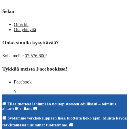
Selaa
Oma tili
Ota yhteyttä
Onko sinulla kysyttävää?
Soita meille
02 576 800
!
Tykkää meistä Facebookissa!
Facebook
€
0,00
0
🚚
Tilaa tuotteet lähimpään noutopisteeseen edullisesti – toimitus
alkaen 0€ / tilaus 🚚
🛍️ Syötämme verkkokauppaan lisää tuotteita koko ajan. Muista käydä
tarkistamassa uusimmat tuotteemme. 🛍️