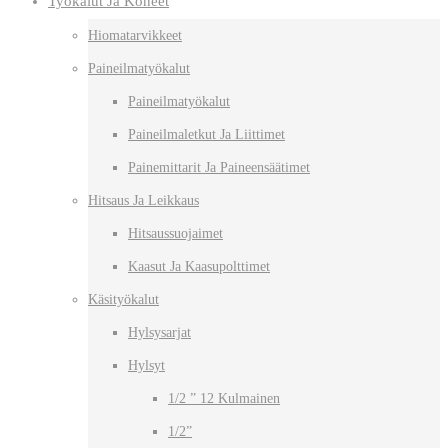
Työkalut Ja Koneet
Hiomatarvikkeet
Paineilmatyökalut
Paineilmatyökalut
Paineilmaletkut Ja Liittimet
Painemittarit Ja Paineensäätimet
Hitsaus Ja Leikkaus
Hitsaussuojaimet
Kaasut Ja Kaasupolttimet
Käsityökalut
Hylsysarjat
Hylsyt
1/2 ” 12 Kulmainen
1/2”