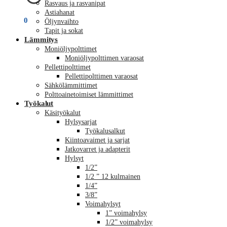
Rasvaus ja rasvanipat
Astiahanat
€
0,00
0
Öljynvaihto
Tapit ja sokat
Lämmitys
Moniöljypolttimet
Moniöljypolttimen varaosat
Pellettipolttimet
Pellettipolttimen varaosat
Sähkölämmittimet
Polttoainetoimiset lämmittimet
Työkalut
Käsityökalut
Hylsysarjat
Työkalusalkut
Kiintoavaimet ja sarjat
Jatkovarret ja adapterit
Hylsyt
1/2”
1/2 ” 12 kulmainen
1/4”
3/8”
Voimahylsyt
1” voimahylsy
1/2” voimahylsy