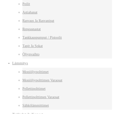
Peilit
Astiahanat
Rasvaus Ja Rasvanipat
Rengasnastat
Tankkauspumput / Pistoolit
Tapit Ja Sokat
Öljynvaihto
Lämmitys
Moniöljypolttimet
Moniöljypolttimen Varaosat
Pellettipolttimet
Pellettipolttimen Varaosat
Sähkölämmittimet