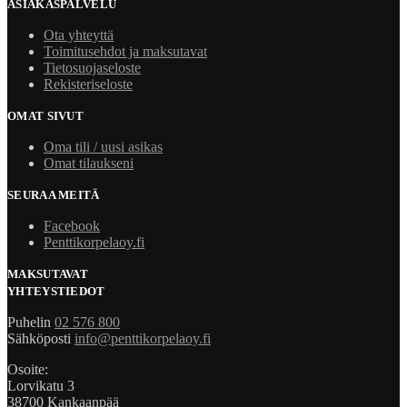
ASIAKASPALVELU
Ota yhteyttä
Toimitusehdot ja maksutavat
Tietosuojaseloste
Rekisteriseloste
OMAT SIVUT
Oma tili / uusi asikas
Omat tilaukseni
SEURAA MEITÄ
Facebook
Penttikorpelaoy.fi
MAKSUTAVAT
YHTEYSTIEDOT
Puhelin
02 576 800
Sähköposti
info@penttikorpelaoy.fi
Osoite:
Lorvikatu 3
38700 Kankaanpää