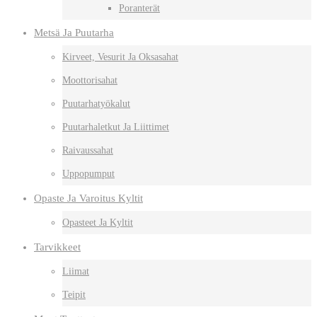
Poranterät
Metsä Ja Puutarha
Kirveet, Vesurit Ja Oksasahat
Moottorisahat
Puutarhatyökalut
Puutarhaletkut Ja Liittimet
Raivaussahat
Uppopumput
Opaste Ja Varoitus Kyltit
Opasteet Ja Kyltit
Tarvikkeet
Liimat
Teipit