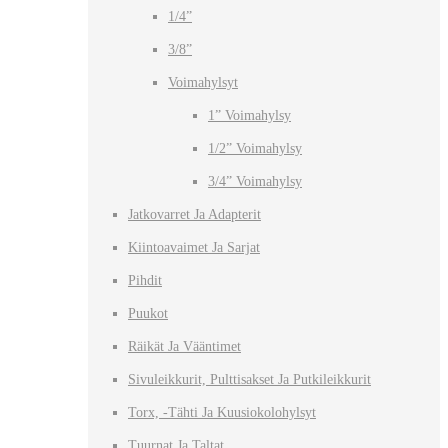
1/4”
3/8”
Voimahylsyt
1” Voimahylsy
1/2” Voimahylsy
3/4” Voimahylsy
Jatkovarret Ja Adapterit
Kiintoavaimet Ja Sarjat
Pihdit
Puukot
Räikät Ja Vääntimet
Sivuleikkurit, Pulttisakset Ja Putkileikkurit
Torx, -tähti Ja Kuusiokolohylsyt
Tuurnat Ja Taltat