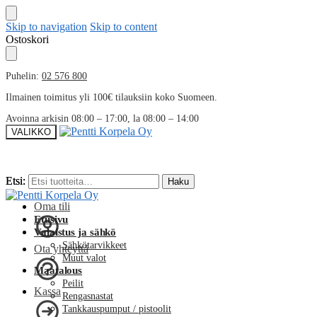
Skip to navigation
Skip to content
Ostoskori
Puhelin:
02 576 800
Ilmainen toimitus yli 100€ tilauksiin koko Suomeen.
Avoinna arkisin 08:00 – 17:00, la 08:00 – 14:00
VALIKKO
Etsi:
Etsi:
Haku
Haku
Oma tili
Etusivu
Valaistus ja sähkö
Sähkötarvikkeet
Ota yhteyttä
Muut valot
Maatalous
Peilit
Kassa
Rengasnastat
Tankkauspumput / pistoolit