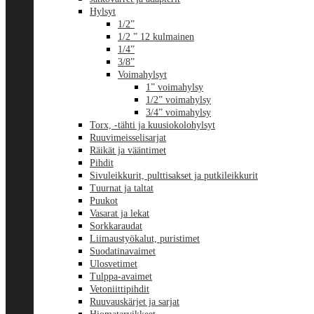
Hylsyt
1/2”
1/2 ” 12 kulmainen
1/4”
3/8”
Voimahylsyt
1” voimahylsy
1/2” voimahylsy
3/4” voimahylsy
Torx, -tähti ja kuusiokolohylsyt
Ruuvimeisselisarjat
Räikät ja vääntimet
Pihdit
Sivuleikkurit, pulttisakset ja putkileikkurit
Tuurnat ja taltat
Puukot
Vasarat ja lekat
Sorkkaraudat
Liimaustyökalut, puristimet
Suodatinavaimet
Ulosvetimet
Tulppa-avaimet
Vetoniittipihdit
Ruuvauskärjet ja sarjat