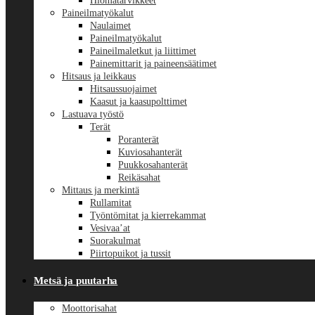
Hiomatarvikkeet
Paineilmatyökalut
Naulaimet
Paineilmatyökalut
Paineilmaletkut ja liittimet
Painemittarit ja paineensäätimet
Hitsaus ja leikkaus
Hitsaussuojaimet
Kaasut ja kaasupolttimet
Lastuava työstö
Terät
Poranterät
Kuviosahanterät
Puukkosahanterät
Reikäsahat
Mittaus ja merkintä
Rullamitat
Työntömitat ja kierrekammat
Vesivaa’at
Suorakulmat
Piirtopuikot ja tussit
Metsä ja puutarha
Moottorisahat