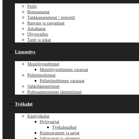
Peilit
Rengasnastat
Tankkauspumput / pistoolit
Rasvaus ja rasvanipat
Astiahanat
Öljynvaihto
Tapit ja sokat
Lämmitys
Moniöljypolttimet
Moniöljypolttimen varaosat
Pellettipolttimet
Pellettipolttimen varaosat
Sähkölämmittimet
Polttoainetoimiset lämmittimet
Työkalut
Käsityökalut
Hylsysarjat
Työkalusalkut
Kiintoavaimet ja sarjat
Jatkovarret ja adapterit