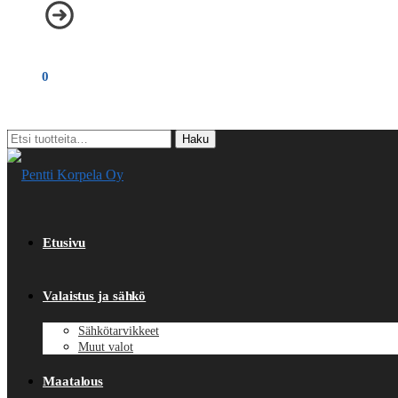
€
0,00
0
Etsi:
Haku
Etusivu
Valaistus ja sähkö
Sähkötarvikkeet
Muut valot
Maatalous