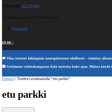
Soita meille
02 576 800
!
Tykkää meistä Facebookissa!
Facebook
€
0,00
0
🚚
Tilaa tuotteet lähimpään noutopisteeseen edullisesti – toimitus alkaen 
🛍️ Syötämme verkkokauppaan lisää tuotteita koko ajan. Muista käydä 
Etusivu
/
Tuotteet avainsanalla “etu parkki”
etu parkki