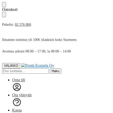
Skip
Skip
Ostoskori
to
to
navigation
content
Puhelin:
02 576 800
Ilmainen toimitus yli 100€ tilauksiin koko Suomeen.
Avoinna arkisin 08:00 – 17:00, la 08:00 – 14:00
VALIKKO
Etsi:
Haku
Oma tili
Ota yhteyttä
Kassa