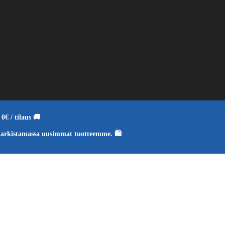
0€ / tilaus 🚚
tarkistamassa uusimmat tuotteemme. 🛍️