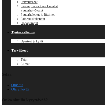
Raivaussahat
Kirveet, vesurit ja oksasahat
Puutarhatyökalut
Puutarhaletkut ja liittimet
Paineruiskukannut
Uppopumput
Työturvallisuus
Opasteet ja kyltit
Tarvikkeet
Teipit
Liimat
Selaa
Oma tili
Ota yhteyttä
Onko sinulla kysyttävää?