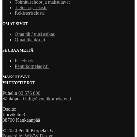
Toimitusehdot ja maksutavat
Tietosuojaseloste
Rekisteriseloste
OMAT SIVUT
Oma tili / uusi asikas
Omat tilaukseni
SEURAA MEITÄ
Facebook
Penttikorpelaoy.fi
MAKSUTAVAT
YHTEYSTIEDOT
Puhelin
02 576 800
Sähköposti
info@penttikorpelaoy.fi
Osoite:
Lorvikatu 3
38700 Kankaanpää
© 2020 Pentti Korpela Oy
Powerd by WWW Design