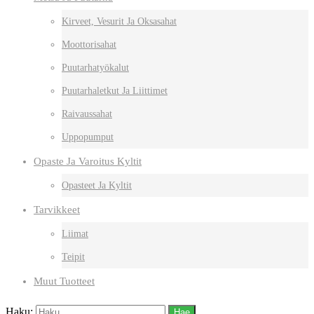
Kirveet, Vesurit Ja Oksasahat
Moottorisahat
Puutarhatyökalut
Puutarhaletkut Ja Liittimet
Raivaussahat
Uppopumput
Opaste Ja Varoitus Kyltit
Opasteet Ja Kyltit
Tarvikkeet
Liimat
Teipit
Muut Tuotteet
Haku: