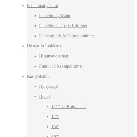
Paineilmatyökalut
Paineilmatyökalut
Paineilmaletkut Ja Liittimet
Painemittarit Ja Paineensäätimet
Hitsaus Ja Leikkaus
Hitsaussuojaimet
Kaasut Ja Kaasupolttimet
Käsityökalut
Hylsysarjat
Hylsyt
1/2 ” 12 Kulmainen
1/2”
1/4”
3/8”