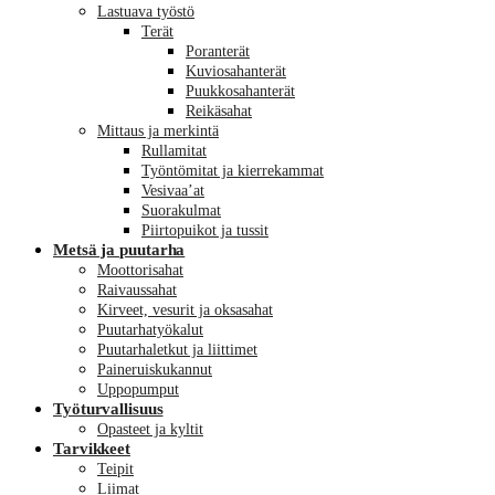
Lastuava työstö
Terät
Poranterät
Kuviosahanterät
Puukkosahanterät
Reikäsahat
Mittaus ja merkintä
Rullamitat
Työntömitat ja kierrekammat
Vesivaa’at
Suorakulmat
Piirtopuikot ja tussit
Metsä ja puutarha
Moottorisahat
Raivaussahat
Kirveet, vesurit ja oksasahat
Puutarhatyökalut
Puutarhaletkut ja liittimet
Paineruiskukannut
Uppopumput
Työturvallisuus
Opasteet ja kyltit
Tarvikkeet
Teipit
Liimat