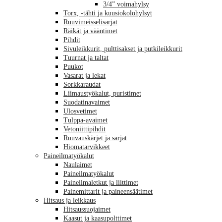
3/4” voimahylsy
Torx, -tähti ja kuusiokolohylsyt
Ruuvimeisselisarjat
Räikät ja vääntimet
Pihdit
Sivuleikkurit, pulttisakset ja putkileikkurit
Tuurnat ja taltat
Puukot
Vasarat ja lekat
Sorkkaraudat
Liimaustyökalut, puristimet
Suodatinavaimet
Ulosvetimet
Tulppa-avaimet
Vetoniittipihdit
Ruuvauskärjet ja sarjat
Hiomatarvikkeet
Paineilmatyökalut
Naulaimet
Paineilmatyökalut
Paineilmaletkut ja liittimet
Painemittarit ja paineensäätimet
Hitsaus ja leikkaus
Hitsaussuojaimet
Kaasut ja kaasupolttimet