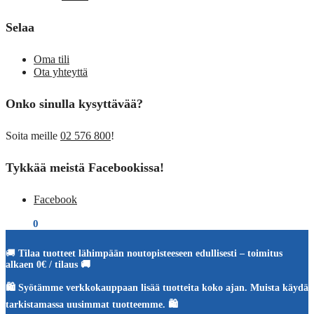
Selaa
Oma tili
Ota yhteyttä
Onko sinulla kysyttävää?
Soita meille
02 576 800
!
Tykkää meistä Facebookissa!
Facebook
€
0,00
0
🚚
Tilaa tuotteet lähimpään noutopisteeseen edullisesti – toimitus
alkaen 0€ / tilaus 🚚
🛍️ Syötämme verkkokauppaan lisää tuotteita koko ajan. Muista käydä
tarkistamassa uusimmat tuotteemme. 🛍️