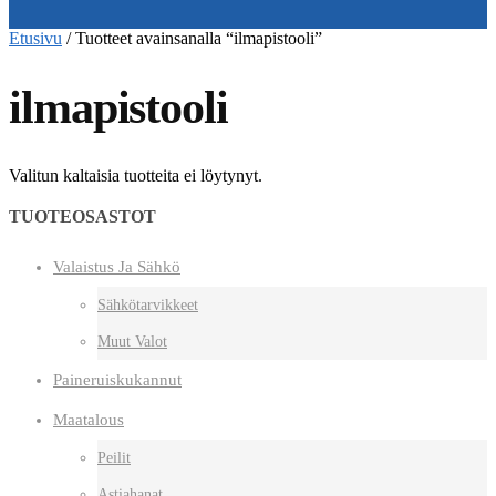
Etusivu
/
Tuotteet avainsanalla “ilmapistooli”
ilmapistooli
Valitun kaltaisia tuotteita ei löytynyt.
TUOTEOSASTOT
Valaistus Ja Sähkö
Sähkötarvikkeet
Muut Valot
Paineruiskukannut
Maatalous
Peilit
Astiahanat