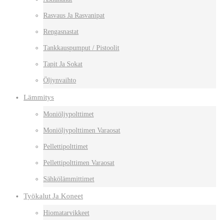
Rasvaus Ja Rasvanipat
Rengasnastat
Tankkauspumput / Pistoolit
Tapit Ja Sokat
Öljynvaihto
Lämmitys
Moniöljypolttimet
Moniöljypolttimen Varaosat
Pellettipolttimet
Pellettipolttimen Varaosat
Sähkölämmittimet
Työkalut Ja Koneet
Hiomatarvikkeet