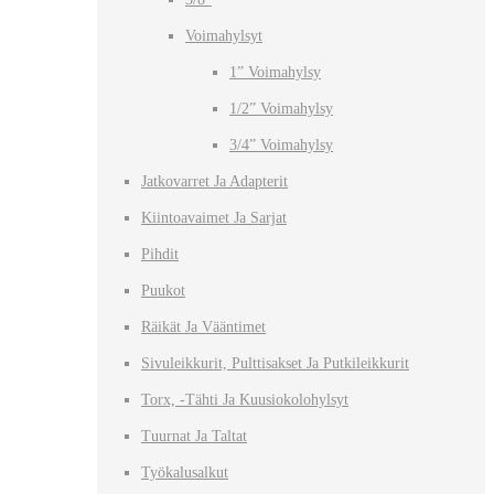
Voimahylsyt
1” Voimahylsy
1/2” Voimahylsy
3/4” Voimahylsy
Jatkovarret Ja Adapterit
Kiintoavaimet Ja Sarjat
Pihdit
Puukot
Räikät Ja Vääntimet
Sivuleikkurit, Pulttisakset Ja Putkileikkurit
Torx, -tähti Ja Kuusiokolohylsyt
Tuurnat Ja Taltat
Työkalusalkut