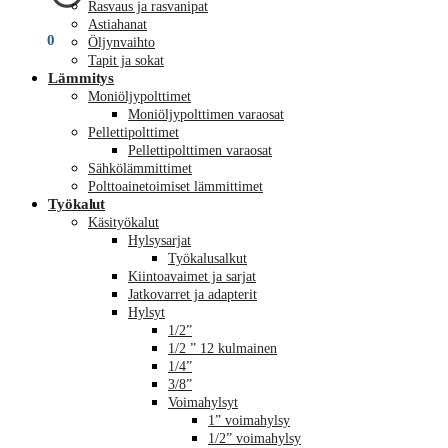
Rasvaus ja rasvanipat
Astiahanat
€
0,00
0
Öljynvaihto
Tapit ja sokat
Lämmitys
Moniöljypolttimet
Moniöljypolttimen varaosat
Pellettipolttimet
Pellettipolttimen varaosat
Sähkölämmittimet
Polttoainetoimiset lämmittimet
Työkalut
Käsityökalut
Hylsysarjat
Työkalusalkut
Kiintoavaimet ja sarjat
Jatkovarret ja adapterit
Hylsyt
1/2”
1/2 ” 12 kulmainen
1/4”
3/8”
Voimahylsyt
1” voimahylsy
1/2” voimahylsy