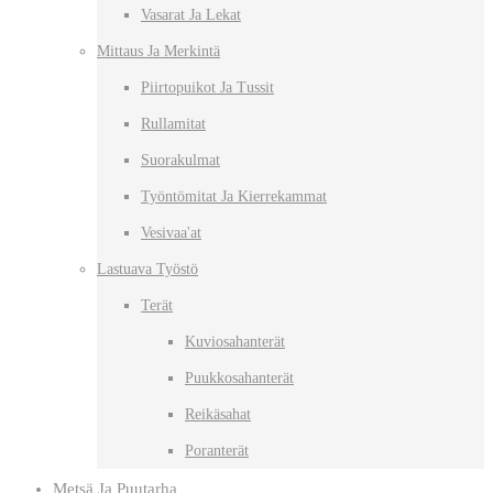
Vasarat Ja Lekat
Mittaus Ja Merkintä
Piirtopuikot Ja Tussit
Rullamitat
Suorakulmat
Työntömitat Ja Kierrekammat
Vesivaa'at
Lastuava Työstö
Terät
Kuviosahanterät
Puukkosahanterät
Reikäsahat
Poranterät
Metsä Ja Puutarha