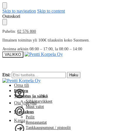
Skip to navigation
Skip to content
Ostoskori
Puhelin:
02 576 800
Ilmainen toimitus yli 100€ tilauksiin koko Suomeen.
Avoinna arkisin 08:00 – 17:00, la 08:00 – 14:00
VALIKKO
Etsi:
Etsi:
Haku
Haku
Oma tili
Etusivu
Valaistus ja sähkö
Sähkötarvikkeet
Ota yhteyttä
Muut valot
Maatalous
Peilit
Kassa
Rengasnastat
Tankkauspumput / pistoolit