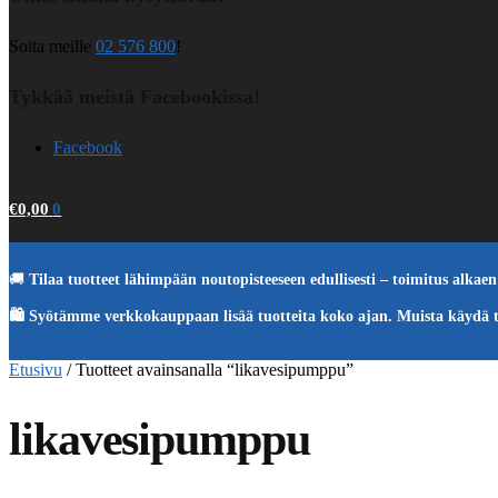
Soita meille
02 576 800
!
Tykkää meistä Facebookissa!
Facebook
€
0,00
0
🚚
Tilaa tuotteet lähimpään noutopisteeseen edullisesti – toimitus alkaen 
🛍️ Syötämme verkkokauppaan lisää tuotteita koko ajan. Muista käydä 
Etusivu
/
Tuotteet avainsanalla “likavesipumppu”
likavesipumppu