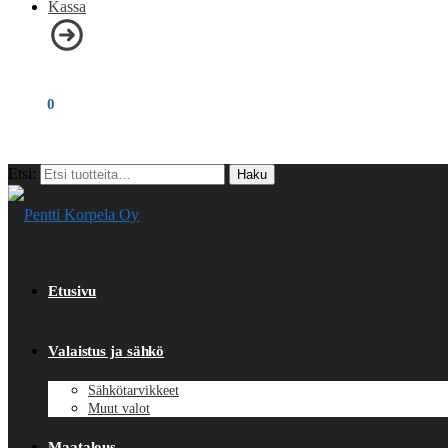
Kassa
€
0,00
0
Etsi:
Haku
Etusivu
Valaistus ja sähkö
Sähkötarvikkeet
Muut valot
Maatalous