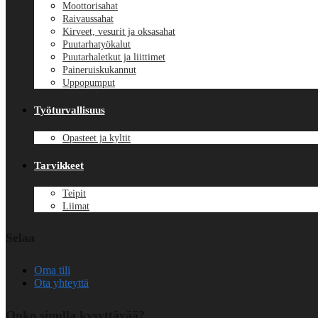
Moottorisahat
Raivaussahat
Kirveet, vesurit ja oksasahat
Puutarhatyökalut
Puutarhaletkut ja liittimet
Paineruiskukannut
Uppopumput
Työturvallisuus
Opasteet ja kyltit
Tarvikkeet
Teipit
Liimat
Selaa
Oma tili
Ota yhteyttä
Onko sinulla kysyttävää?