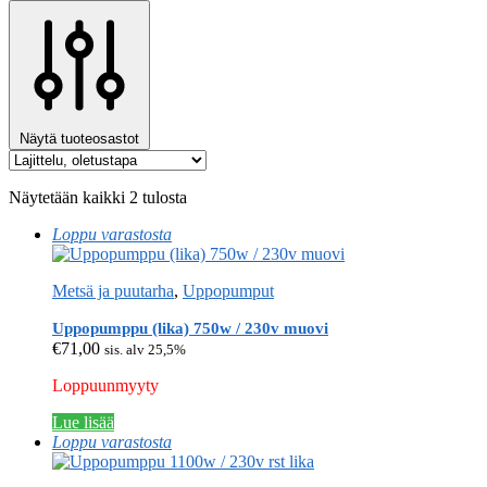
Näytä tuoteosastot
Näytetään kaikki 2 tulosta
Loppu varastosta
Metsä ja puutarha
,
Uppopumput
Uppopumppu (lika) 750w / 230v muovi
€
71,00
sis. alv 25,5%
Loppuunmyyty
Lue lisää
Loppu varastosta