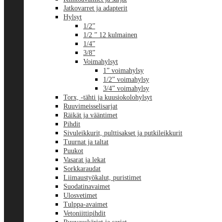
Jatkovarret ja adapterit
Hylsyt
1/2”
1/2 ” 12 kulmainen
1/4”
3/8”
Voimahylsyt
1” voimahylsy
1/2” voimahylsy
3/4” voimahylsy
Torx, -tähti ja kuusiokolohylsyt
Ruuvimeisselisarjat
Räikät ja vääntimet
Pihdit
Sivuleikkurit, pulttisakset ja putkileikkurit
Tuurnat ja taltat
Puukot
Vasarat ja lekat
Sorkkaraudat
Liimaustyökalut, puristimet
Suodatinavaimet
Ulosvetimet
Tulppa-avaimet
Vetoniittipihdit