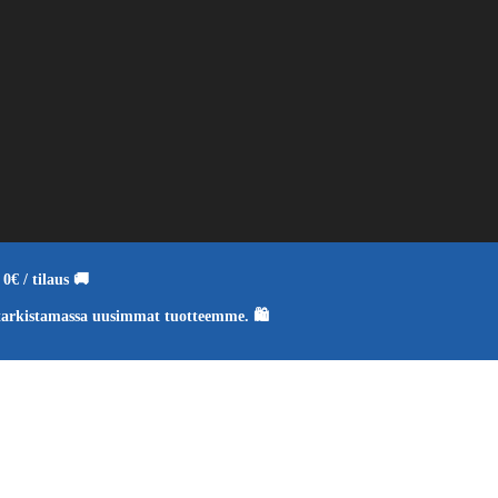
0€ / tilaus 🚚
tarkistamassa uusimmat tuotteemme. 🛍️