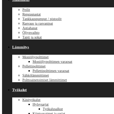
Peilit
Rengasnastat
Tankkauspumput / pistoolit
Rasvaus ja rasvanipat
Astiahanat
Öljynvaihto
Tapit ja sokat
Lämmitys
Moniöljypolttimet
Moniöljypolttimen varaosat
Pellettipolttimet
Pellettipolttimen varaosat
Sähkölämmittimet
Polttoainetoimiset lämmittimet
Työkalut
Käsityökalut
Hylsysarjat
Työkalusalkut
Kiintoavaimet ja sarjat