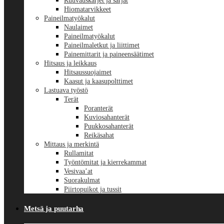
Ruuvauskärjet ja sarjat
Hiomatarvikkeet
Paineilmatyökalut
Naulaimet
Paineilmatyökalut
Paineilmaletkut ja liittimet
Painemittarit ja paineensäätimet
Hitsaus ja leikkaus
Hitsaussuojaimet
Kaasut ja kaasupolttimet
Lastuava työstö
Terät
Poranterät
Kuviosahanterät
Puukkosahanterät
Reikäsahat
Mittaus ja merkintä
Rullamitat
Työntömitat ja kierrekammat
Vesivaa’at
Suorakulmat
Piirtopuikot ja tussit
Metsä ja puutarha