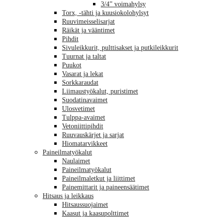
3/4” voimahylsy
Torx, -tähti ja kuusiokolohylsyt
Ruuvimeisselisarjat
Räikät ja vääntimet
Pihdit
Sivuleikkurit, pulttisakset ja putkileikkurit
Tuurnat ja taltat
Puukot
Vasarat ja lekat
Sorkkaraudat
Liimaustyökalut, puristimet
Suodatinavaimet
Ulosvetimet
Tulppa-avaimet
Vetoniittipihdit
Ruuvauskärjet ja sarjat
Hiomatarvikkeet
Paineilmatyökalut
Naulaimet
Paineilmatyökalut
Paineilmaletkut ja liittimet
Painemittarit ja paineensäätimet
Hitsaus ja leikkaus
Hitsaussuojaimet
Kaasut ja kaasupolttimet