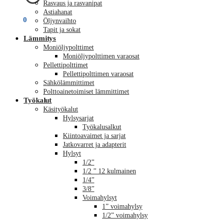
Rasvaus ja rasvanipat
Astiahanat
€
0,00
0
Öljynvaihto
Tapit ja sokat
Lämmitys
Moniöljypolttimet
Moniöljypolttimen varaosat
Pellettipolttimet
Pellettipolttimen varaosat
Sähkölämmittimet
Polttoainetoimiset lämmittimet
Työkalut
Käsityökalut
Hylsysarjat
Työkalusalkut
Kiintoavaimet ja sarjat
Jatkovarret ja adapterit
Hylsyt
1/2”
1/2 ” 12 kulmainen
1/4”
3/8”
Voimahylsyt
1” voimahylsy
1/2” voimahylsy