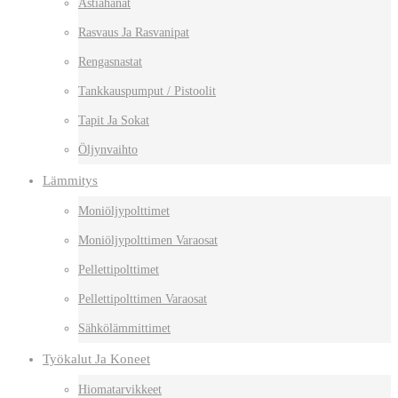
Astiahanat
Rasvaus Ja Rasvanipat
Rengasnastat
Tankkauspumput / Pistoolit
Tapit Ja Sokat
Öljynvaihto
Lämmitys
Moniöljypolttimet
Moniöljypolttimen Varaosat
Pellettipolttimet
Pellettipolttimen Varaosat
Sähkölämmittimet
Työkalut Ja Koneet
Hiomatarvikkeet