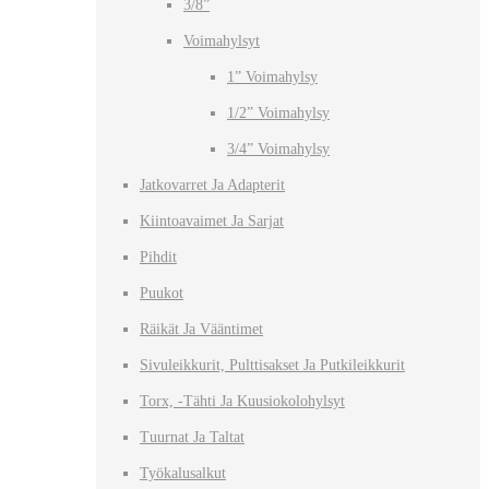
3/8”
Voimahylsyt
1” Voimahylsy
1/2” Voimahylsy
3/4” Voimahylsy
Jatkovarret Ja Adapterit
Kiintoavaimet Ja Sarjat
Pihdit
Puukot
Räikät Ja Vääntimet
Sivuleikkurit, Pulttisakset Ja Putkileikkurit
Torx, -tähti Ja Kuusiokolohylsyt
Tuurnat Ja Taltat
Työkalusalkut