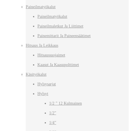
Paineilmatyökalut
Paineilmatyökalut
Paineilmaletkut Ja Liittimet
Painemittarit Ja Paineensäätimet
Hitsaus Ja Leikkaus
Hitsaussuojaimet
Kaasut Ja Kaasupolttimet
Käsityökalut
Hylsysarjat
Hylsyt
1/2 ” 12 Kulmainen
1/2”
1/4”