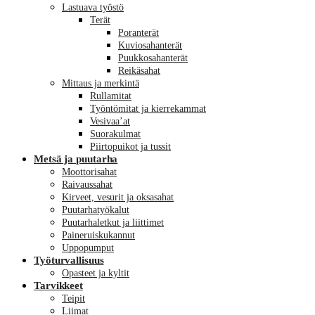
Lastuava työstö
Terät
Poranterät
Kuviosahanterät
Puukkosahanterät
Reikäsahat
Mittaus ja merkintä
Rullamitat
Työntömitat ja kierrekammat
Vesivaa’at
Suorakulmat
Piirtopuikot ja tussit
Metsä ja puutarha
Moottorisahat
Raivaussahat
Kirveet, vesurit ja oksasahat
Puutarhatyökalut
Puutarhaletkut ja liittimet
Paineruiskukannut
Uppopumput
Työturvallisuus
Opasteet ja kyltit
Tarvikkeet
Teipit
Liimat