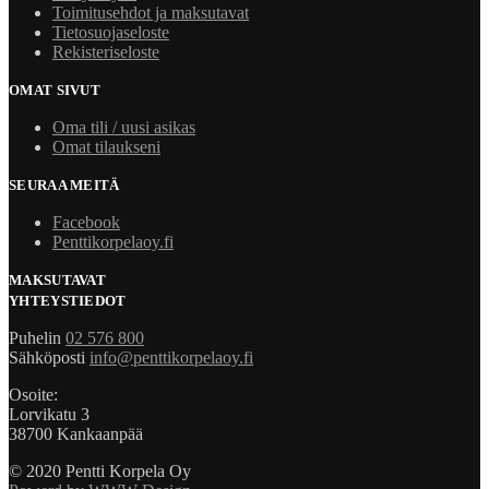
Toimitusehdot ja maksutavat
Tietosuojaseloste
Rekisteriseloste
OMAT SIVUT
Oma tili / uusi asikas
Omat tilaukseni
SEURAA MEITÄ
Facebook
Penttikorpelaoy.fi
MAKSUTAVAT
YHTEYSTIEDOT
Puhelin
02 576 800
Sähköposti
info@penttikorpelaoy.fi
Osoite:
Lorvikatu 3
38700 Kankaanpää
© 2020 Pentti Korpela Oy