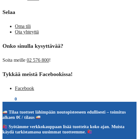
Selaa
Oma tili
Ota yhteyttä
Onko sinulla kysyttävää?
Soita meille
02 576 800
!
Tykkää meistä Facebookissa!
Facebook
€
0,00
0
Tilaa tuotteet lähimpään noutopisteeseen edullisesti – toimitus
alkaen 0€ / tilaus
Syötämme verkkokauppaan lisää tuotteita koko ajan. Muista
käydä tarkistamassa uusimmat tuotteemme.