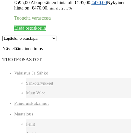
€
595,00
Alkuperäinen hinta oli: €595,00.
€
470,00
Nykyinen
hinta on: €470,00.
sis. alv 25,5%
Tuotteita varastossa
Lisää ostoskoriin
Näytetään ainoa tulos
TUOTEOSASTOT
Valaistus Ja Sähkö
Sähkötarvikkeet
Muut Valot
Paineruiskukannut
Maatalous
Peilit