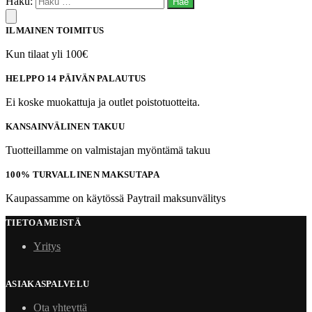
Haku:
ILMAINEN TOIMITUS
Kun tilaat yli 100€
HELPPO 14 PÄIVÄN PALAUTUS
Ei koske muokattuja ja outlet poistotuotteita.
KANSAINVÄLINEN TAKUU
Tuotteillamme on valmistajan myöntämä takuu
100% TURVALLINEN MAKSUTAPA
Kaupassamme on käytössä Paytrail maksunvälitys
TIETOA MEISTÄ
Yritys
ASIAKASPALVELU
Ota yhteyttä