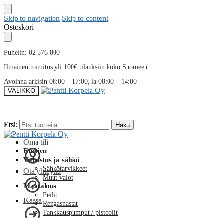
Skip to navigation
Skip to content
Ostoskori
Puhelin:
02 576 800
Ilmainen toimitus yli 100€ tilauksiin koko Suomeen.
Avoinna arkisin 08:00 – 17:00, la 08:00 – 14:00
VALIKKO
Etsi:
Etsi:
Haku
Haku
Oma tili
Etusivu
Valaistus ja sähkö
Sähkötarvikkeet
Ota yhteyttä
Muut valot
Maatalous
Peilit
Kassa
Rengasnastat
Tankkauspumput / pistoolit