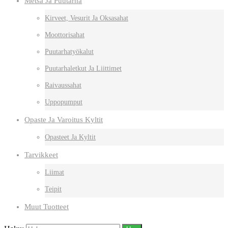
Metsä Ja Puutarha
Kirveet, Vesurit Ja Oksasahat
Moottorisahat
Puutarhatyökalut
Puutarhaletkut Ja Liittimet
Raivaussahat
Uppopumput
Opaste Ja Varoitus Kyltit
Opasteet Ja Kyltit
Tarvikkeet
Liimat
Teipit
Muut Tuotteet