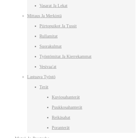
Vasarat Ja Lekat
Mittaus Ja Merkintä
Piirtopuikot Ja Tussit
Rullamitat
Suorakulmat
Työntömitat Ja Kierrekammat
Vesivaa'at
Lastuava Työstö
Terät
Kuviosahanterät
Puukkosahanterät
Reikäsahat
Poranterät