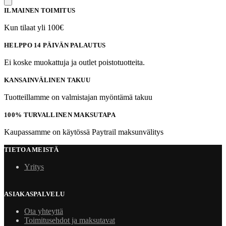
ILMAINEN TOIMITUS
Kun tilaat yli 100€
HELPPO 14 PÄIVÄN PALAUTUS
Ei koske muokattuja ja outlet poistotuotteita.
KANSAINVÄLINEN TAKUU
Tuotteillamme on valmistajan myöntämä takuu
100% TURVALLINEN MAKSUTAPA
Kaupassamme on käytössä Paytrail maksunvälitys
TIETOA MEISTÄ
Yritys
ASIAKASPALVELU
Ota yhteyttä
Toimitusehdot ja maksutavat