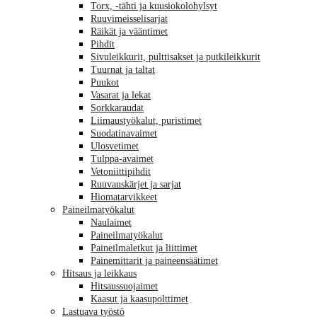
Torx, -tähti ja kuusiokolohylsyt
Ruuvimeisselisarjat
Räikät ja vääntimet
Pihdit
Sivuleikkurit, pulttisakset ja putkileikkurit
Tuurnat ja taltat
Puukot
Vasarat ja lekat
Sorkkaraudat
Liimaustyökalut, puristimet
Suodatinavaimet
Ulosvetimet
Tulppa-avaimet
Vetoniittipihdit
Ruuvauskärjet ja sarjat
Hiomatarvikkeet
Paineilmatyökalut
Naulaimet
Paineilmatyökalut
Paineilmaletkut ja liittimet
Painemittarit ja paineensäätimet
Hitsaus ja leikkaus
Hitsaussuojaimet
Kaasut ja kaasupolttimet
Lastuava työstö