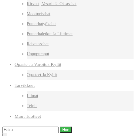
Kirveet, Vesurit Ja Oksasahat
Moottorisahat
Puutarhatyökalut
Puutarhaletkut Ja Liittimet
Raivaussahat
Uppopumput
Opaste Ja Varoitus Kyltit
Opasteet Ja Kyltit
Tarvikkeet
Liimat
Teipit
Muut Tuotteet
Haku: