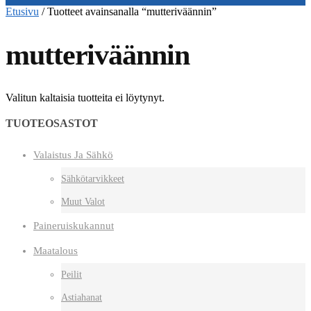
Etusivu
/
Tuotteet avainsanalla “mutteriväännin”
mutteriväännin
Valitun kaltaisia tuotteita ei löytynyt.
TUOTEOSASTOT
Valaistus Ja Sähkö
Sähkötarvikkeet
Muut Valot
Paineruiskukannut
Maatalous
Peilit
Astiahanat