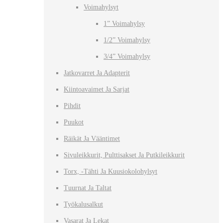
Voimahylsyt
1” Voimahylsy
1/2” Voimahylsy
3/4” Voimahylsy
Jatkovarret Ja Adapterit
Kiintoavaimet Ja Sarjat
Pihdit
Puukot
Räikät Ja Vääntimet
Sivuleikkurit, Pulttisakset Ja Putkileikkurit
Torx, -tähti Ja Kuusiokolohylsyt
Tuurnat Ja Taltat
Työkalusalkut
Vasarat Ja Lekat