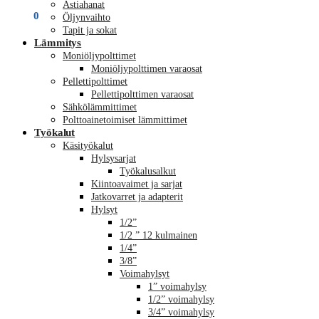
Astiahanat
€
0,00
0
Öljynvaihto
Tapit ja sokat
Lämmitys
Moniöljypolttimet
Moniöljypolttimen varaosat
Pellettipolttimet
Pellettipolttimen varaosat
Sähkölämmittimet
Polttoainetoimiset lämmittimet
Työkalut
Käsityökalut
Hylsysarjat
Työkalusalkut
Kiintoavaimet ja sarjat
Jatkovarret ja adapterit
Hylsyt
1/2”
1/2 ” 12 kulmainen
1/4”
3/8”
Voimahylsyt
1” voimahylsy
1/2” voimahylsy
3/4” voimahylsy