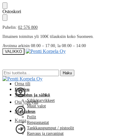
Skip
Skip
Ostoskori
to
to
navigation
content
Puhelin:
02 576 800
Ilmainen toimitus yli 100€ tilauksiin koko Suomeen.
Avoinna arkisin 08:00 – 17:00, la 08:00 – 14:00
VALIKKO
Etsi:
Etsi:
Haku
Haku
Oma tili
Etusivu
Valaistus ja sähkö
Sähkötarvikkeet
Ota yhteyttä
Muut valot
Maatalous
Peilit
Kassa
Rengasnastat
Tankkauspumput / pistoolit
Rasvaus ja rasvanipat