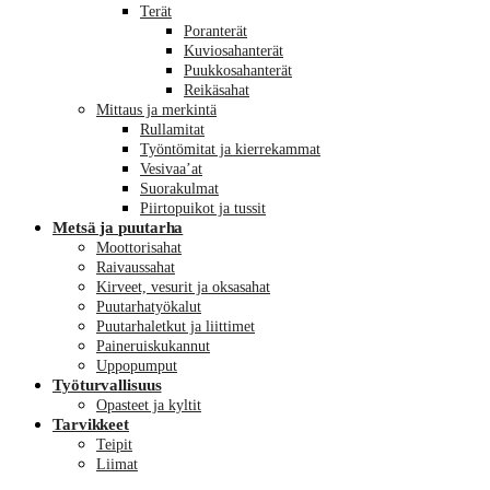
Terät
Poranterät
Kuviosahanterät
Puukkosahanterät
Reikäsahat
Mittaus ja merkintä
Rullamitat
Työntömitat ja kierrekammat
Vesivaa’at
Suorakulmat
Piirtopuikot ja tussit
Metsä ja puutarha
Moottorisahat
Raivaussahat
Kirveet, vesurit ja oksasahat
Puutarhatyökalut
Puutarhaletkut ja liittimet
Paineruiskukannut
Uppopumput
Työturvallisuus
Opasteet ja kyltit
Tarvikkeet
Teipit
Liimat