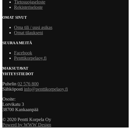
Tietosuojaseloste
Rekisteriseloste
OMAT SIVUT
Oma tili / uusi asikas
Omat tilaukseni
SEURAA MEITÄ
Facebook
Penttikorpelaoy.fi
MAKSUTAVAT
YHTEYSTIEDOT
Puhelin
02 576 800
Sähköposti
info@penttikorpelaoy.fi
Osoite:
Lorvikatu 3
38700 Kankaanpää
© 2020 Pentti Korpela Oy
Powerd by WWW Design