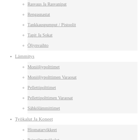
Rasvaus Ja Rasvanipat
Rengasnastat
Tankkauspumput / Pistoolit
Tapit Ja Sokat
Öljynvaihto
Lämmitys
Moniöljypolttimet
Moniöljypolttimen Varaosat
Pellettipolttimet
Pellettipolttimen Varaosat
Sähkölämmittimet
Työkalut Ja Koneet
Hiomatarvikkeet