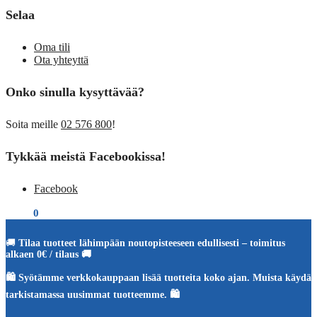
Selaa
Oma tili
Ota yhteyttä
Onko sinulla kysyttävää?
Soita meille
02 576 800
!
Tykkää meistä Facebookissa!
Facebook
€
0,00
0
🚚
Tilaa tuotteet lähimpään noutopisteeseen edullisesti – toimitus
alkaen 0€ / tilaus 🚚
🛍️ Syötämme verkkokauppaan lisää tuotteita koko ajan. Muista käydä
tarkistamassa uusimmat tuotteemme. 🛍️