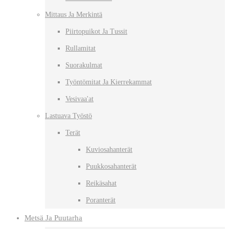
Mittaus Ja Merkintä
Piirtopuikot Ja Tussit
Rullamitat
Suorakulmat
Työntömitat Ja Kierrekammat
Vesivaa'at
Lastuava Työstö
Terät
Kuviosahanterät
Puukkosahanterät
Reikäsahat
Poranterät
Metsä Ja Puutarha