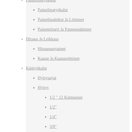
Paineilmatyökalut
Paineilmatyökalut
Paineilmaletkut Ja Liittimet
Painemittarit Ja Paineensäätimet
Hitsaus Ja Leikkaus
Hitsaussuojaimet
Kaasut Ja Kaasupolttimet
Käsityökalut
Hylsysarjat
Hylsyt
1/2 ” 12 Kulmainen
1/2”
1/4”
3/8”