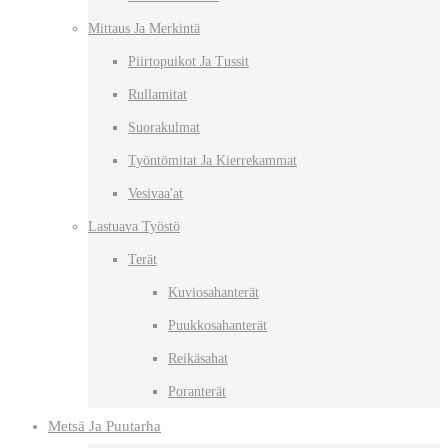
Mittaus Ja Merkintä
Piirtopuikot Ja Tussit
Rullamitat
Suorakulmat
Työntömitat Ja Kierrekammat
Vesivaa'at
Lastuava Työstö
Terät
Kuviosahanterät
Puukkosahanterät
Reikäsahat
Poranterät
Metsä Ja Puutarha