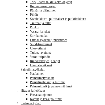
Torx, -tähti ja kuusiokolohylsyt
Ruuvimeisselisarjat
Räikät ja vääntimet
Pihdit
Sivuleikkurit, pulttisakset ja putkileikkurit
Tuurnat ja taltat
Puukot
Vasarat ja lekat
Sorkkaraudat
Liimaustyökalut, puristimet
Suodatinavaimet
Ulosvetimet
Tulppa-avaimet
Vetoniittipihdit
Ruuvauskärjet ja sarjat
Hiomatarvikkeet
Paineilmatyökalut
Naulaimet
Paineilmatyökalut
Paineilmaletkut ja liittimet
Painemittarit ja paineensäätimet
Hitsaus ja leikkaus
Hitsaussuojaimet
Kaasut ja kaasupolttimet
Lastuava työstö