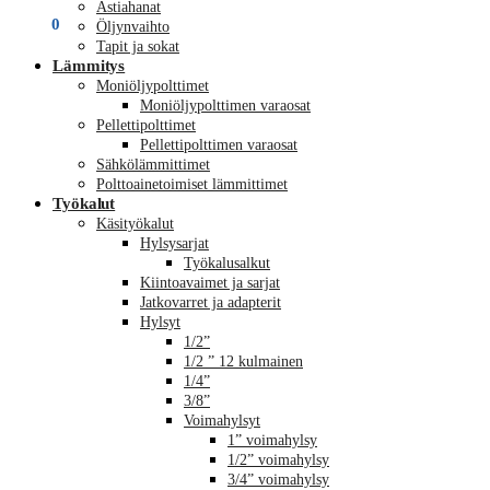
Astiahanat
€
0,00
0
Öljynvaihto
Tapit ja sokat
Lämmitys
Moniöljypolttimet
Moniöljypolttimen varaosat
Pellettipolttimet
Pellettipolttimen varaosat
Sähkölämmittimet
Polttoainetoimiset lämmittimet
Työkalut
Käsityökalut
Hylsysarjat
Työkalusalkut
Kiintoavaimet ja sarjat
Jatkovarret ja adapterit
Hylsyt
1/2”
1/2 ” 12 kulmainen
1/4”
3/8”
Voimahylsyt
1” voimahylsy
1/2” voimahylsy
3/4” voimahylsy