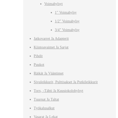
Voimahylsyt
1” Voimahylsy
1/2” Voimahylsy
3/4” Voimahylsy
Jatkovarret Ja Adapterit
Kiintoavaimet Ja Sarjat
Pihdit
Puukot
Räikät Ja Vääntimet
Sivuleikkurit, Pulttisakset Ja Putkileikkurit
Torx, -tähti Ja Kuusiokolohylsyt
Tuurnat Ja Taltat
Työkalusalkut
Vasarat Ja Lekat