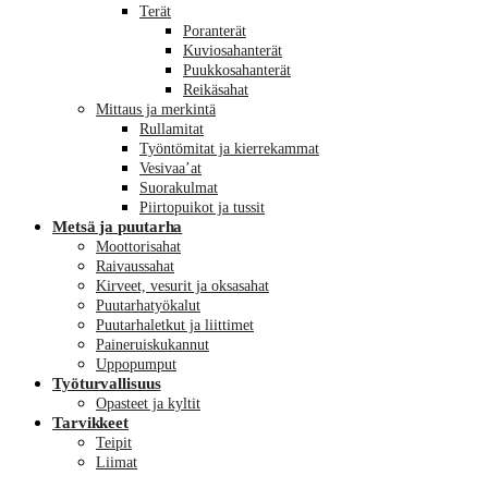
Terät
Poranterät
Kuviosahanterät
Puukkosahanterät
Reikäsahat
Mittaus ja merkintä
Rullamitat
Työntömitat ja kierrekammat
Vesivaa’at
Suorakulmat
Piirtopuikot ja tussit
Metsä ja puutarha
Moottorisahat
Raivaussahat
Kirveet, vesurit ja oksasahat
Puutarhatyökalut
Puutarhaletkut ja liittimet
Paineruiskukannut
Uppopumput
Työturvallisuus
Opasteet ja kyltit
Tarvikkeet
Teipit
Liimat