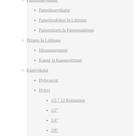
Paineilmatyökalut
Paineilmatyökalut
Paineilmaletkut Ja Liittimet
Painemittarit Ja Paineensäätimet
Hitsaus Ja Leikkaus
Hitsaussuojaimet
Kaasut Ja Kaasupolttimet
Käsityökalut
Hylsysarjat
Hylsyt
1/2 ” 12 Kulmainen
1/2”
1/4”
3/8”