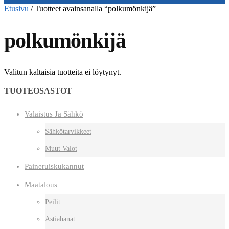
Etusivu
/
Tuotteet avainsanalla “polkumönkijä”
polkumönkijä
Valitun kaltaisia tuotteita ei löytynyt.
TUOTEOSASTOT
Valaistus Ja Sähkö
Sähkötarvikkeet
Muut Valot
Paineruiskukannut
Maatalous
Peilit
Astiahanat