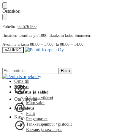
Skip
Skip
Ostoskori
to
to
navigation
content
Puhelin:
02 576 800
Ilmainen toimitus yli 100€ tilauksiin koko Suomeen.
Avoinna arkisin 08:00 – 17:00, la 08:00 – 14:00
VALIKKO
Etsi:
Etsi:
Haku
Haku
Oma tili
Etusivu
Valaistus ja sähkö
Sähkötarvikkeet
Ota yhteyttä
Muut valot
Maatalous
Peilit
Kassa
Rengasnastat
Tankkauspumput / pistoolit
Rasvaus ja rasvanipat