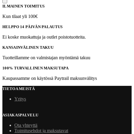
ILMAINEN TOIMITUS
Kun tilaat yli 100€
HELPPO 14 PÄIVÄN PALAUTUS
Ei koske muokattuja ja outlet poistotuotteita.
KANSAINVÄLINEN TAKUU
Tuotteillamme on valmistajan myöntämä takuu
100% TURVALLINEN MAKSUTAPA
Kaupassamme on käytössä Paytrail maksunvälitys
TIETOA MEISTÄ
Yritys
ASIAKASPALVELU
Ota yhteyttä
Toimitusehdot ja maksutavat