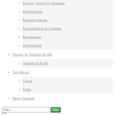
Kirveet, Vesurit Ja Oksasahat
Moottorisahat
Puutarhatyökalut
Puutarhaletkut Ja Liittimet
Raivaussahat
Uppopumput
Opaste Ja Varoitus Kyltit
Opasteet Ja Kyltit
Tarvikkeet
Liimat
Teipit
Muut Tuotteet
Haku: