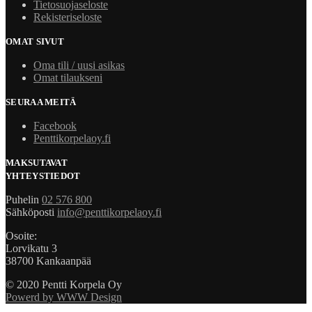
Tietosuojaseloste
Rekisteriseloste
OMAT SIVUT
Oma tili / uusi asikas
Omat tilaukseni
SEURAA MEITÄ
Facebook
Penttikorpelaoy.fi
MAKSUTAVAT
YHTEYSTIEDOT
Puhelin
02 576 800
Sähköposti
info@penttikorpelaoy.fi
Osoite:
Lorvikatu 3
38700 Kankaanpää
© 2020 Pentti Korpela Oy
Powerd by WWW Design