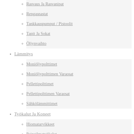
Rasvaus Ja Rasvanipat
Rengasnastat
Tankkauspumput / Pistoolit
Tapit Ja Sokat
Öljynvaihto
Lämmitys
Moniöljypolttimet
Moniöljypolttimen Varaosat
Pellettipolttimet
Pellettipolttimen Varaosat
Sähkölämmittimet
Työkalut Ja Koneet
Hiomatarvikkeet