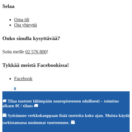
Selaa
Oma tili
Ota yhteyttä
Onko sinulla kysyttävää?
Soita meille
02 576 800
!
Tykkää meistä Facebookissa!
Facebook
€
0,00
0
🚚
Tilaa tuotteet lähimpään noutopisteeseen edullisesti – toimitus
alkaen 0€ / tilaus 🚚
🛍️ Syötämme verkkokauppaan lisää tuotteita koko ajan. Muista käydä
tarkistamassa uusimmat tuotteemme. 🛍️