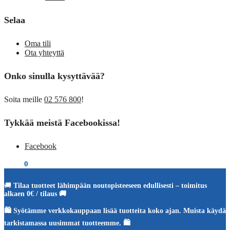
Selaa
Oma tili
Ota yhteyttä
Onko sinulla kysyttävää?
Soita meille
02 576 800
!
Tykkää meistä Facebookissa!
Facebook
€
0,00
0
🚚
Tilaa tuotteet lähimpään noutopisteeseen edullisesti – toimitus
alkaen 0€ / tilaus 🚚
🛍️ Syötämme verkkokauppaan lisää tuotteita koko ajan. Muista käydä
tarkistamassa uusimmat tuotteemme. 🛍️