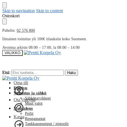
Skip to navigation
Skip to content
Ostoskori
Puhelin:
02 576 800
Ilmainen toimitus yli 100€ tilauksiin koko Suomeen.
Avoinna arkisin 08:00 – 17:00, la 08:00 – 14:00
VALIKKO
Etsi:
Etsi:
Haku
Haku
Oma tili
Etusivu
Valaistus ja sähkö
Sähkötarvikkeet
Ota yhteyttä
Muut valot
Maatalous
Peilit
Kassa
Rengasnastat
Tankkauspumput / pistoolit