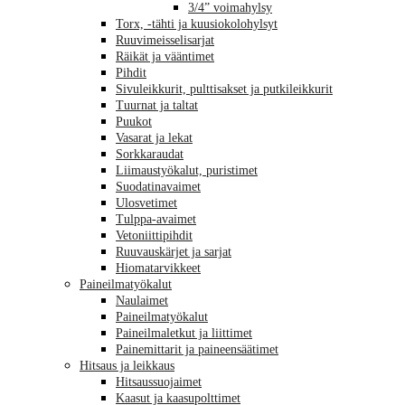
3/4” voimahylsy
Torx, -tähti ja kuusiokolohylsyt
Ruuvimeisselisarjat
Räikät ja vääntimet
Pihdit
Sivuleikkurit, pulttisakset ja putkileikkurit
Tuurnat ja taltat
Puukot
Vasarat ja lekat
Sorkkaraudat
Liimaustyökalut, puristimet
Suodatinavaimet
Ulosvetimet
Tulppa-avaimet
Vetoniittipihdit
Ruuvauskärjet ja sarjat
Hiomatarvikkeet
Paineilmatyökalut
Naulaimet
Paineilmatyökalut
Paineilmaletkut ja liittimet
Painemittarit ja paineensäätimet
Hitsaus ja leikkaus
Hitsaussuojaimet
Kaasut ja kaasupolttimet