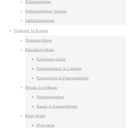
Pellettipolttimet
Pellettipolttimen Varaosat
Sähkölämmittimet
Työkalut Ja Koneet
Hiomatarvikkeet
Paineilmatyökalut
Paineilmatyökalut
Paineilmaletkut Ja Liittimet
Painemittarit Ja Paineensäätimet
Hitsaus Ja Leikkaus
Hitsaussuojaimet
Kaasut Ja Kaasupolttimet
Käsityökalut
Hylsysarjat