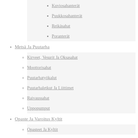
Kuviosahanterät
Puukkosahanterät
Reikäsahat
Poranterät
Metsä Ja Puutarha
Kirveet, Vesurit Ja Oksasahat
Moottorisahat
Puutarhatyökalut
Puutarhaletkut Ja Liittimet
Raivaussahat
Uppopumput
Opaste Ja Varoitus Kyltit
Opasteet Ja Kyltit