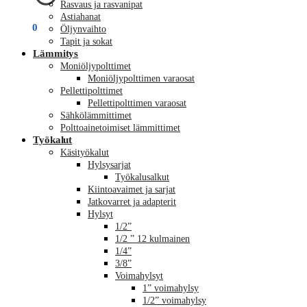
Rasvaus ja rasvanipat
Astiahanat
€
0,00
0
Öljynvaihto
Tapit ja sokat
Lämmitys
Moniöljypolttimet
Moniöljypolttimen varaosat
Pellettipolttimet
Pellettipolttimen varaosat
Sähkölämmittimet
Polttoainetoimiset lämmittimet
Työkalut
Käsityökalut
Hylsysarjat
Työkalusalkut
Kiintoavaimet ja sarjat
Jatkovarret ja adapterit
Hylsyt
1/2”
1/2 ” 12 kulmainen
1/4”
3/8”
Voimahylsyt
1” voimahylsy
1/2” voimahylsy