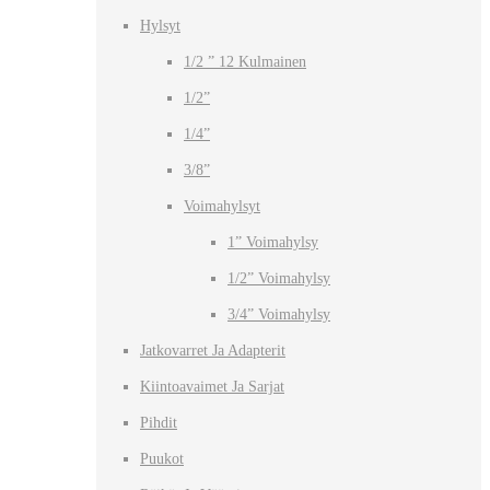
Hylsyt
1/2 ” 12 Kulmainen
1/2”
1/4”
3/8”
Voimahylsyt
1” Voimahylsy
1/2” Voimahylsy
3/4” Voimahylsy
Jatkovarret Ja Adapterit
Kiintoavaimet Ja Sarjat
Pihdit
Puukot