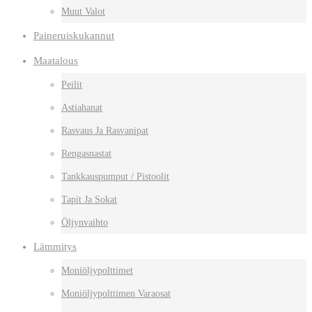
Muut Valot
Paineruiskukannut
Maatalous
Peilit
Astiahanat
Rasvaus Ja Rasvanipat
Rengasnastat
Tankkauspumput / Pistoolit
Tapit Ja Sokat
Öljynvaihto
Lämmitys
Moniöljypolttimet
Moniöljypolttimen Varaosat