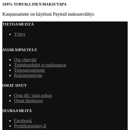
100% TURVALLINEN MAKSUTAPA
Kaupassamme on käytössä Paytrail maksunvälitys
TIETOA MEISTÄ
Yritys
ASIAKASPALVELU
Ota yhteyttä
Toimitusehdot ja maksutavat
Tietosuojaseloste
Rekisteriseloste
OMAT SIVUT
Oma tili / uusi asikas
Omat tilaukseni
SEURAA MEITÄ
Facebook
Penttikorpelaoy.fi