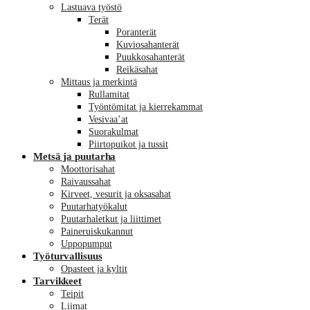
Lastuava työstö
Terät
Poranterät
Kuviosahanterät
Puukkosahanterät
Reikäsahat
Mittaus ja merkintä
Rullamitat
Työntömitat ja kierrekammat
Vesivaa’at
Suorakulmat
Piirtopuikot ja tussit
Metsä ja puutarha
Moottorisahat
Raivaussahat
Kirveet, vesurit ja oksasahat
Puutarhatyökalut
Puutarhaletkut ja liittimet
Paineruiskukannut
Uppopumput
Työturvallisuus
Opasteet ja kyltit
Tarvikkeet
Teipit
Liimat