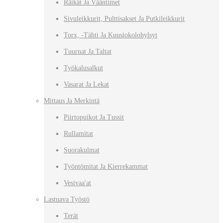
Räikät Ja Vääntimet
Sivuleikkurit, Pulttisakset Ja Putkileikkurit
Torx, -tähti Ja Kuusiokolohylsyt
Tuurnat Ja Taltat
Työkalusalkut
Vasarat Ja Lekat
Mittaus Ja Merkintä
Piirtopuikot Ja Tussit
Rullamitat
Suorakulmat
Työntömitat Ja Kierrekammat
Vesivaa'at
Lastuava Työstö
Terät