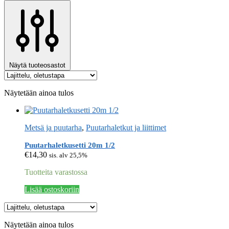
Näytä tuoteosastot
Näytetään ainoa tulos
Metsä ja puutarha
,
Puutarhaletkut ja liittimet
Puutarhaletkusetti 20m 1/2
€
14,30
sis. alv 25,5%
Tuotteita varastossa
Lisää ostoskoriin
Näytetään ainoa tulos