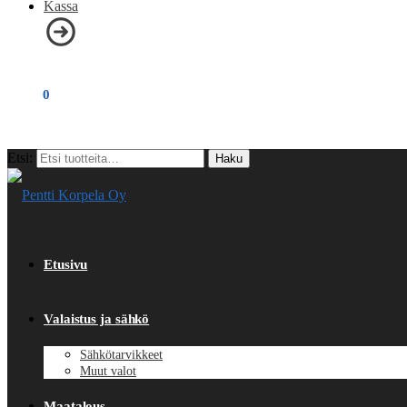
Kassa
€
0,00
0
Etsi:
Haku
Etusivu
Valaistus ja sähkö
Sähkötarvikkeet
Muut valot
Maatalous