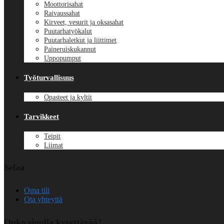
Moottorisahat
Raivaussahat
Kirveet, vesurit ja oksasahat
Puutarhatyökalut
Puutarhaletkut ja liittimet
Paineruiskukannut
Uppopumput
Työturvallisuus
Opasteet ja kyltit
Tarvikkeet
Teipit
Liimat
Selaa
Oma tili
Ota yhteyttä
Onko sinulla kysyttävää?