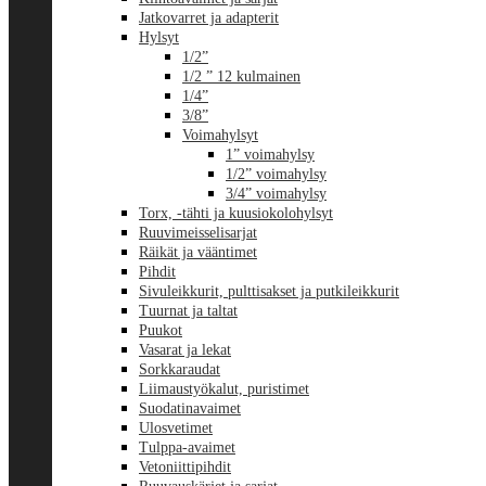
Jatkovarret ja adapterit
Hylsyt
1/2”
1/2 ” 12 kulmainen
1/4”
3/8”
Voimahylsyt
1” voimahylsy
1/2” voimahylsy
3/4” voimahylsy
Torx, -tähti ja kuusiokolohylsyt
Ruuvimeisselisarjat
Räikät ja vääntimet
Pihdit
Sivuleikkurit, pulttisakset ja putkileikkurit
Tuurnat ja taltat
Puukot
Vasarat ja lekat
Sorkkaraudat
Liimaustyökalut, puristimet
Suodatinavaimet
Ulosvetimet
Tulppa-avaimet
Vetoniittipihdit