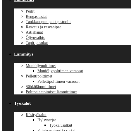
Peilit
Rengasnastat
Tankkauspumput / pistoolit
Rasvaus ja rasvanipat
Astiahanat
Öljynvaihto
Tapit ja sokat
Lämmitys
Moniöljypolttimet
Moniöljypolttimen varaosat
Pellettipolttimet
Pellettipolttimen varaosat
Sähkölämmittimet
Polttoainetoimiset lämmittimet
Työkalut
Käsityökalut
Hylsysarjat
Työkalusalkut
Kiintoavaimet ja sarjat