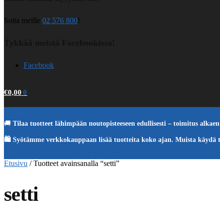
Soita meille
02 576 800
!
Tykkää meistä Facebookissa!
Facebook
€
0,00
0
🚚
Tilaa tuotteet lähimpään noutopisteeseen edullisesti – toimitus alkaen 
🛍️ Syötämme verkkokauppaan lisää tuotteita koko ajan. Muista käydä 
Etusivu
/
Tuotteet avainsanalla “setti”
setti