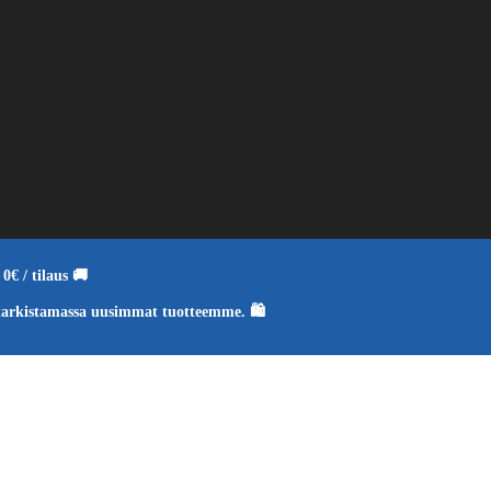
0€ / tilaus 🚚
tarkistamassa uusimmat tuotteemme. 🛍️