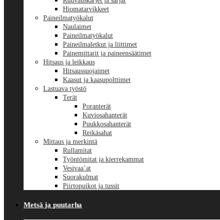
Ruuvauskärjet ja sarjat
Hiomatarvikkeet
Paineilmatyökalut
Naulaimet
Paineilmatyökalut
Paineilmaletkut ja liittimet
Painemittarit ja paineensäätimet
Hitsaus ja leikkaus
Hitsaussuojaimet
Kaasut ja kaasupolttimet
Lastuava työstö
Terät
Poranterät
Kuviosahanterät
Puukkosahanterät
Reikäsahat
Mittaus ja merkintä
Rullamitat
Työntömitat ja kierrekammat
Vesivaa’at
Suorakulmat
Piirtopuikot ja tussit
Metsä ja puutarha