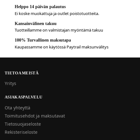
Helppo 14 päivän palautus
Ei koske muokattuja ja outlet poistotuotteita.
Kansainvälinen takuu
Tuotteillamme on valmistajan myöntämä takuu
100% Turvallinen maksutapa
Kaupassamme on käytössä Paytrail maksunvälitys
TIETOA MEISTÄ
Yritys
ASIAKASPALVELU
Ota yhteyttä
Toimitusehdot ja maksutavat
Tietosuojaseloste
Rekisteriseloste