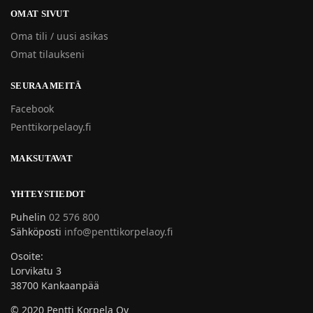
OMAT SIVUT
Oma tili / uusi asikas
Omat tilaukseni
SEURAA MEITÄ
Facebook
Penttikorpelaoy.fi
MAKSUTAVAT
YHTEYSTIEDOT
Puhelin
02 576 800
Sähköposti
info@penttikorpelaoy.fi
Osoite:
Lorvikatu 3
38700 Kankaanpää
© 2020 Pentti Korpela Oy