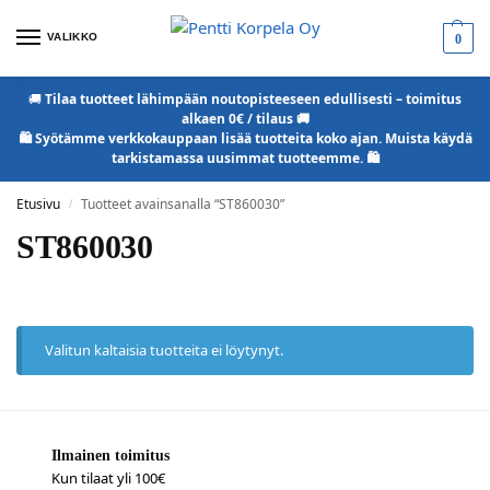
VALIKKO
0
🚚
Tilaa tuotteet lähimpään noutopisteeseen edullisesti – toimitus
alkaen 0€ / tilaus 🚚
🛍️ Syötämme verkkokauppaan lisää tuotteita koko ajan. Muista käydä
tarkistamassa uusimmat tuotteemme. 🛍️
Etusivu
Tuotteet avainsanalla “ST860030”
/
ST860030
Valitun kaltaisia tuotteita ei löytynyt.
Ilmainen toimitus
Kun tilaat yli 100€