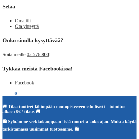
Selaa
Oma tili
Ota yhteyttä
Onko sinulla kysyttävää?
Soita meille
02 576 800
!
Tykkää meistä Facebookissa!
Facebook
€
0,00
0
🚚
Tilaa tuotteet lähimpään noutopisteeseen edullisesti – toimitus
alkaen 0€ / tilaus 🚚
🛍️ Syötämme verkkokauppaan lisää tuotteita koko ajan. Muista käydä
tarkistamassa uusimmat tuotteemme. 🛍️