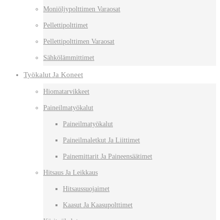
Moniöljypolttimen Varaosat
Pellettipolttimet
Pellettipolttimen Varaosat
Sähkölämmittimet
Työkalut Ja Koneet
Hiomatarvikkeet
Paineilmatyökalut
Paineilmatyökalut
Paineilmaletkut Ja Liittimet
Painemittarit Ja Paineensäätimet
Hitsaus Ja Leikkaus
Hitsaussuojaimet
Kaasut Ja Kaasupolttimet