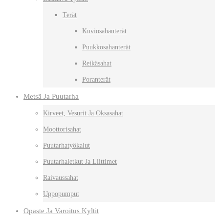
Terät
Kuviosahanterät
Puukkosahanterät
Reikäsahat
Poranterät
Metsä Ja Puutarha
Kirveet, Vesurit Ja Oksasahat
Moottorisahat
Puutarhatyökalut
Puutarhaletkut Ja Liittimet
Raivaussahat
Uppopumput
Opaste Ja Varoitus Kyltit