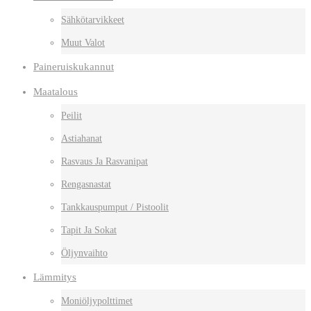
Sähkötarvikkeet
Muut Valot
Paineruiskukannut
Maatalous
Peilit
Astiahanat
Rasvaus Ja Rasvanipat
Rengasnastat
Tankkauspumput / Pistoolit
Tapit Ja Sokat
Öljynvaihto
Lämmitys
Moniöljypolttimet