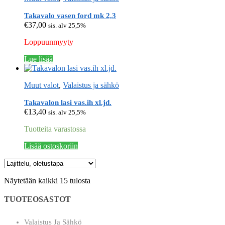
Takavalo vasen ford mk 2,3
€
37,00
sis. alv 25,5%
Loppuunmyyty
Lue lisää
Muut valot
,
Valaistus ja sähkö
Takavalon lasi vas.ih xl.jd.
€
13,40
sis. alv 25,5%
Tuotteita varastossa
Lisää ostoskoriin
Näytetään kaikki 15 tulosta
TUOTEOSASTOT
Valaistus Ja Sähkö