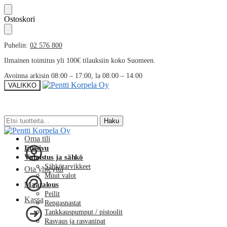
Skip
Skip
Ostoskori
to
to
navigation
content
Puhelin:
02 576 800
Ilmainen toimitus yli 100€ tilauksiin koko Suomeen.
Avoinna arkisin 08:00 – 17:00, la 08:00 – 14:00
VALIKKO
Etsi:
Etsi:
Haku
Haku
Oma tili
Etusivu
Valaistus ja sähkö
Sähkötarvikkeet
Ota yhteyttä
Muut valot
Maatalous
Peilit
Kassa
Rengasnastat
Tankkauspumput / pistoolit
Rasvaus ja rasvanipat