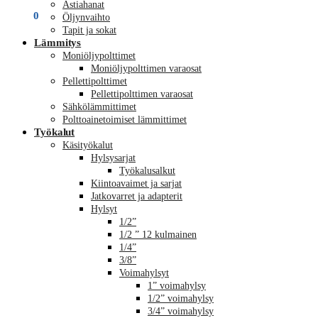
Astiahanat
€
0,00
0
Öljynvaihto
Tapit ja sokat
Lämmitys
Moniöljypolttimet
Moniöljypolttimen varaosat
Pellettipolttimet
Pellettipolttimen varaosat
Sähkölämmittimet
Polttoainetoimiset lämmittimet
Työkalut
Käsityökalut
Hylsysarjat
Työkalusalkut
Kiintoavaimet ja sarjat
Jatkovarret ja adapterit
Hylsyt
1/2”
1/2 ” 12 kulmainen
1/4”
3/8”
Voimahylsyt
1” voimahylsy
1/2” voimahylsy
3/4” voimahylsy