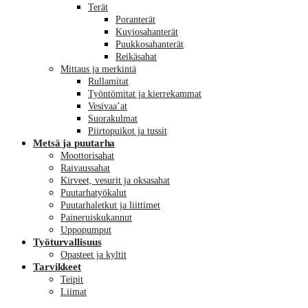
Terät
Poranterät
Kuviosahanterät
Puukkosahanterät
Reikäsahat
Mittaus ja merkintä
Rullamitat
Työntömitat ja kierrekammat
Vesivaa’at
Suorakulmat
Piirtopuikot ja tussit
Metsä ja puutarha
Moottorisahat
Raivaussahat
Kirveet, vesurit ja oksasahat
Puutarhatyökalut
Puutarhaletkut ja liittimet
Paineruiskukannut
Uppopumput
Työturvallisuus
Opasteet ja kyltit
Tarvikkeet
Teipit
Liimat