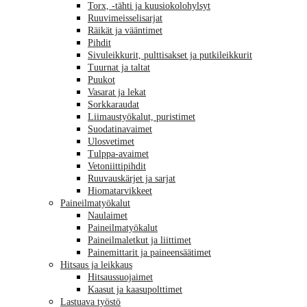
Torx, -tähti ja kuusiokolohylsyt
Ruuvimeisselisarjat
Räikät ja vääntimet
Pihdit
Sivuleikkurit, pulttisakset ja putkileikkurit
Tuurnat ja taltat
Puukot
Vasarat ja lekat
Sorkkaraudat
Liimaustyökalut, puristimet
Suodatinavaimet
Ulosvetimet
Tulppa-avaimet
Vetoniittipihdit
Ruuvauskärjet ja sarjat
Hiomatarvikkeet
Paineilmatyökalut
Naulaimet
Paineilmatyökalut
Paineilmaletkut ja liittimet
Painemittarit ja paineensäätimet
Hitsaus ja leikkaus
Hitsaussuojaimet
Kaasut ja kaasupolttimet
Lastuava työstö