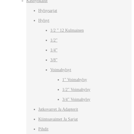
Käsityökalut
Hylsysarjat
Hylsyt
1/2 ” 12 Kulmainen
1/2”
1/4”
3/8”
Voimahylsyt
1” Voimahylsy
1/2” Voimahylsy
3/4” Voimahylsy
Jatkovarret Ja Adapterit
Kiintoavaimet Ja Sarjat
Pihdit