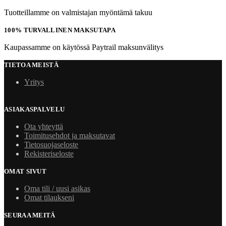
Tuotteillamme on valmistajan myöntämä takuu
100% TURVALLINEN MAKSUTAPA
Kaupassamme on käytössä Paytrail maksunvälitys
TIETOA MEISTÄ
Yritys
ASIAKASPALVELU
Ota yhteyttä
Toimitusehdot ja maksutavat
Tietosuojaseloste
Rekisteriseloste
OMAT SIVUT
Oma tili / uusi asikas
Omat tilaukseni
SEURAA MEITÄ