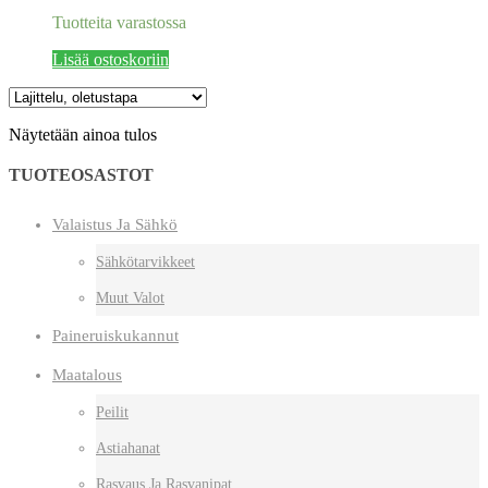
Tuotteita varastossa
Lisää ostoskoriin
Näytetään ainoa tulos
TUOTEOSASTOT
Valaistus Ja Sähkö
Sähkötarvikkeet
Muut Valot
Paineruiskukannut
Maatalous
Peilit
Astiahanat
Rasvaus Ja Rasvanipat