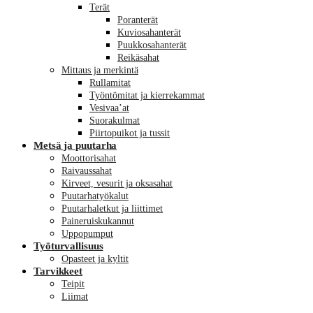
Terät
Poranterät
Kuviosahanterät
Puukkosahanterät
Reikäsahat
Mittaus ja merkintä
Rullamitat
Työntömitat ja kierrekammat
Vesivaa’at
Suorakulmat
Piirtopuikot ja tussit
Metsä ja puutarha
Moottorisahat
Raivaussahat
Kirveet, vesurit ja oksasahat
Puutarhatyökalut
Puutarhaletkut ja liittimet
Paineruiskukannut
Uppopumput
Työturvallisuus
Opasteet ja kyltit
Tarvikkeet
Teipit
Liimat