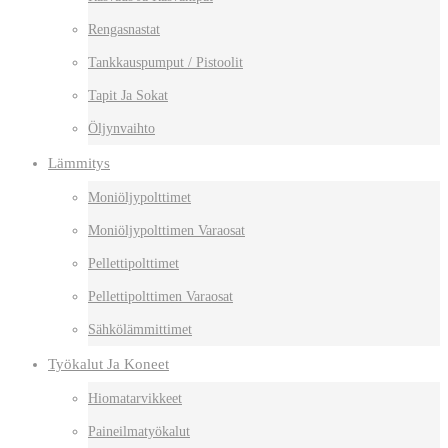
Rengasnastat
Tankkauspumput / Pistoolit
Tapit Ja Sokat
Öljynvaihto
Lämmitys
Moniöljypolttimet
Moniöljypolttimen Varaosat
Pellettipolttimet
Pellettipolttimen Varaosat
Sähkölämmittimet
Työkalut Ja Koneet
Hiomatarvikkeet
Paineilmatyökalut