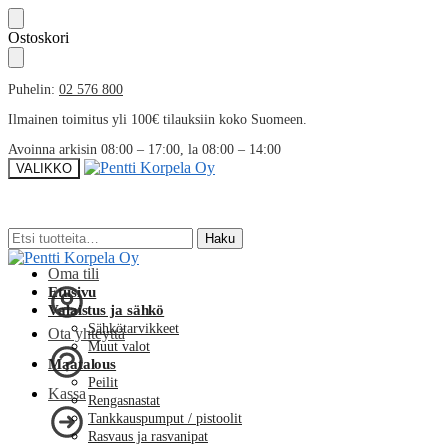
Skip
Skip
Ostoskori
to
to
navigation
content
Puhelin:
02 576 800
Ilmainen toimitus yli 100€ tilauksiin koko Suomeen.
Avoinna arkisin 08:00 – 17:00, la 08:00 – 14:00
VALIKKO
Etsi:
Etsi:
Haku
Haku
Oma tili
Etusivu
Valaistus ja sähkö
Sähkötarvikkeet
Ota yhteyttä
Muut valot
Maatalous
Peilit
Kassa
Rengasnastat
Tankkauspumput / pistoolit
Rasvaus ja rasvanipat