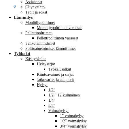
Astiahanat
€
0,00
0
Öljynvaihto
Tapit ja sokat
Lämmitys
Moniöljypolttimet
Moniöljypolttimen varaosat
Pellettipolttimet
Pellettipolttimen varaosat
Sähkölämmittimet
Polttoainetoimiset lämmittimet
Työkalut
Käsityökalut
Hylsysarjat
Työkalusalkut
Kiintoavaimet ja sarjat
Jatkovarret ja adapterit
Hylsyt
1/2”
1/2 ” 12 kulmainen
1/4”
3/8”
Voimahylsyt
1” voimahylsy
1/2” voimahylsy
3/4” voimahylsy