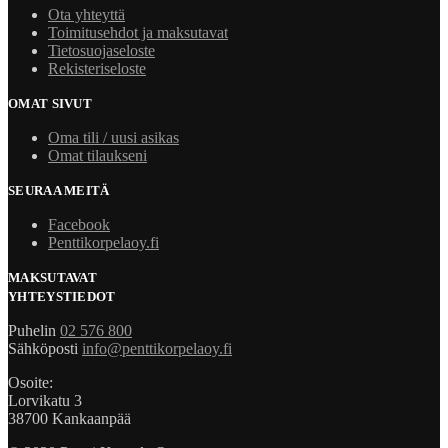
Ota yhteyttä
Toimitusehdot ja maksutavat
Tietosuojaseloste
Rekisteriseloste
OMAT SIVUT
Oma tili / uusi asikas
Omat tilaukseni
SEURAA MEITÄ
Facebook
Penttikorpelaoy.fi
MAKSUTAVAT
YHTEYSTIEDOT
Puhelin
02 576 800
Sähköposti
info@penttikorpelaoy.fi
Osoite:
Lorvikatu 3
38700 Kankaanpää