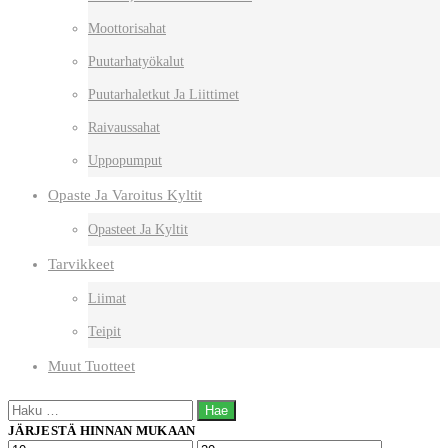
Moottorisahat
Puutarhatyökalut
Puutarhaletkut Ja Liittimet
Raivaussahat
Uppopumput
Opaste Ja Varoitus Kyltit
Opasteet Ja Kyltit
Tarvikkeet
Liimat
Teipit
Muut Tuotteet
Haku:
JÄRJESTÄ HINNAN MUKAAN
Minimihinta
Maksimihinta