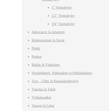
1” Voimahylsy
1/2” Voimahylsy
3/4” Voimahylsy
Jatkovarret Ja Adapterit
Kiintoavaimet Ja Sarjat
Pihdit
Puukot
Räikät Ja Vääntimet
Sivuleikkurit, Pulttisakset Ja Putkileikkurit
Torx, -tähti Ja Kuusiokolohylsyt
Tuurnat Ja Taltat
Työkalusalkut
Vasarat Ja Lekat