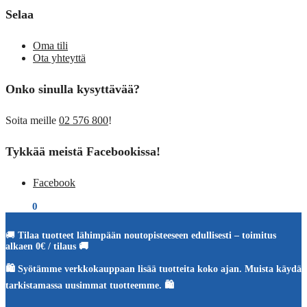
Selaa
Oma tili
Ota yhteyttä
Onko sinulla kysyttävää?
Soita meille
02 576 800
!
Tykkää meistä Facebookissa!
Facebook
€
0,00
0
🚚
Tilaa tuotteet lähimpään noutopisteeseen edullisesti – toimitus
alkaen 0€ / tilaus 🚚
🛍️ Syötämme verkkokauppaan lisää tuotteita koko ajan. Muista käydä
tarkistamassa uusimmat tuotteemme. 🛍️