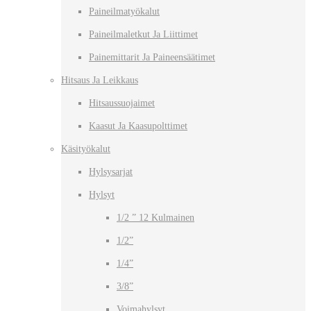
Paineilmatyökalut
Paineilmaletkut Ja Liittimet
Painemittarit Ja Paineensäätimet
Hitsaus Ja Leikkaus
Hitsaussuojaimet
Kaasut Ja Kaasupolttimet
Käsityökalut
Hylsysarjat
Hylsyt
1/2 ” 12 Kulmainen
1/2”
1/4”
3/8”
Voimahylsyt