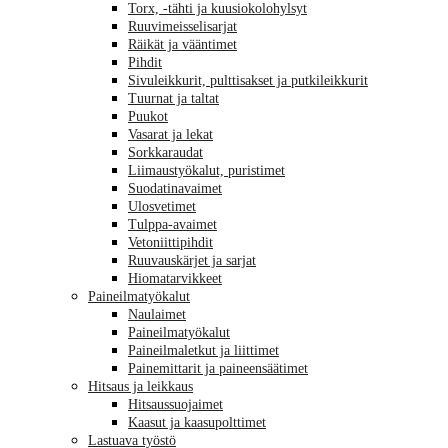
Torx, -tähti ja kuusiokolohylsyt
Ruuvimeisselisarjat
Räikät ja vääntimet
Pihdit
Sivuleikkurit, pulttisakset ja putkileikkurit
Tuurnat ja taltat
Puukot
Vasarat ja lekat
Sorkkaraudat
Liimaustyökalut, puristimet
Suodatinavaimet
Ulosvetimet
Tulppa-avaimet
Vetoniittipihdit
Ruuvauskärjet ja sarjat
Hiomatarvikkeet
Paineilmatyökalut
Naulaimet
Paineilmatyökalut
Paineilmaletkut ja liittimet
Painemittarit ja paineensäätimet
Hitsaus ja leikkaus
Hitsaussuojaimet
Kaasut ja kaasupolttimet
Lastuava työstö