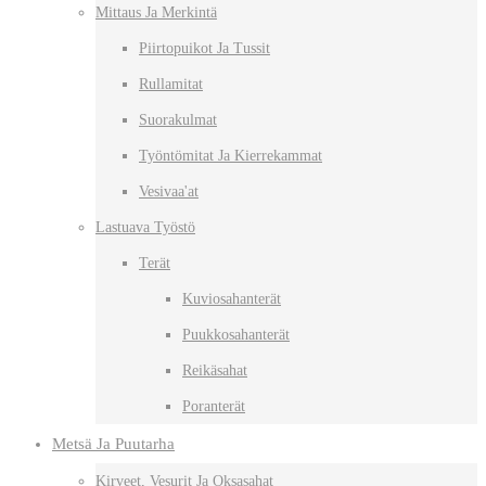
Mittaus Ja Merkintä
Piirtopuikot Ja Tussit
Rullamitat
Suorakulmat
Työntömitat Ja Kierrekammat
Vesivaa'at
Lastuava Työstö
Terät
Kuviosahanterät
Puukkosahanterät
Reikäsahat
Poranterät
Metsä Ja Puutarha
Kirveet, Vesurit Ja Oksasahat