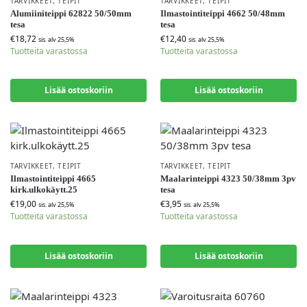
TARVIKKEET
,
TEIPIT
TARVIKKEET
,
TEIPIT
Alumiiniteippi 62822 50/50mm
Ilmastointiteippi 4662 50/48mm
tesa
tesa
€
18,72
€
12,40
sis. alv 25,5%
sis. alv 25,5%
Tuotteita varastossa
Tuotteita varastossa
Lisää ostoskoriin
Lisää ostoskoriin
TARVIKKEET
,
TEIPIT
TARVIKKEET
,
TEIPIT
Ilmastointiteippi 4665
Maalarinteippi 4323 50/38mm 3pv
kirk.ulkokäytt.25
tesa
€
19,00
€
3,95
sis. alv 25,5%
sis. alv 25,5%
Tuotteita varastossa
Tuotteita varastossa
Lisää ostoskoriin
Lisää ostoskoriin