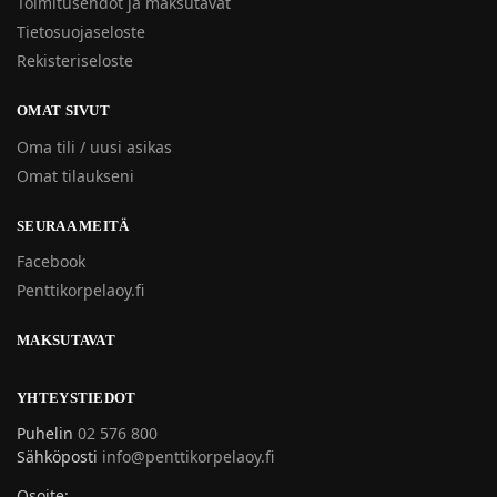
Toimitusehdot ja maksutavat
Tietosuojaseloste
Rekisteriseloste
OMAT SIVUT
Oma tili / uusi asikas
Omat tilaukseni
SEURAA MEITÄ
Facebook
Penttikorpelaoy.fi
MAKSUTAVAT
YHTEYSTIEDOT
Puhelin
02 576 800
Sähköposti
info@penttikorpelaoy.fi
Osoite: