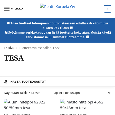
VALIKKO
0
🚚
Tilaa tuotteet lähimpään noutopisteeseen edullisesti – toimitus
alkaen 0€ / tilaus 🚚
🛍️ Syötämme verkkokauppaan lisää tuotteita koko ajan. Muista käydä
tarkistamassa uusimmat tuotteemme. 🛍️
Etusivu
Tuotteet avainsanalla “TESA”
/
TESA
NÄYTÄ TUOTEOSASTOT
Näytetään kaikki 7 tulosta