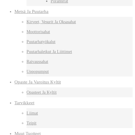
Poranterät
Metsä Ja Puutarha
Kirveet, Vesurit Ja Oksasahat
Moottorisahat
Puutarhatyökalut
Puutarhaletkut Ja Liittimet
Raivaussahat
Uppopumput
Opaste Ja Varoitus Kyltit
Opasteet Ja Kyltit
Tarvikkeet
Liimat
Teipit
Muut Tuotteet