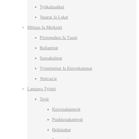
Työkalusalkut
Vasarat Ja Lekat
Mittaus Ja Merkintä
Piirtopuikot Ja Tussit
Rullamitat
Suorakulmat
Työntömitat Ja Kierrekammat
Vesivaa'at
Lastuava Työstö
Terät
Kuviosahanterät
Puukkosahanterät
Reikäsahat