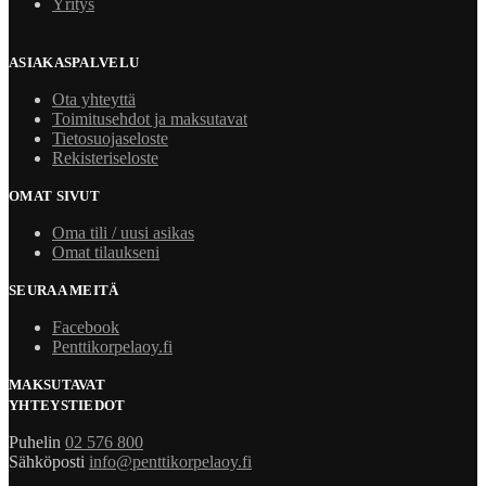
Yritys
ASIAKASPALVELU
Ota yhteyttä
Toimitusehdot ja maksutavat
Tietosuojaseloste
Rekisteriseloste
OMAT SIVUT
Oma tili / uusi asikas
Omat tilaukseni
SEURAA MEITÄ
Facebook
Penttikorpelaoy.fi
MAKSUTAVAT
YHTEYSTIEDOT
Puhelin
02 576 800
Sähköposti
info@penttikorpelaoy.fi