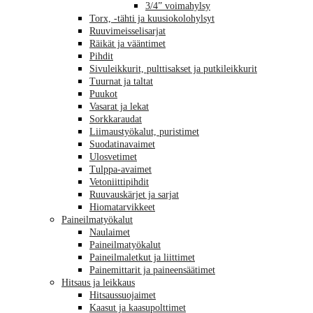
3/4” voimahylsy
Torx, -tähti ja kuusiokolohylsyt
Ruuvimeisselisarjat
Räikät ja vääntimet
Pihdit
Sivuleikkurit, pulttisakset ja putkileikkurit
Tuurnat ja taltat
Puukot
Vasarat ja lekat
Sorkkaraudat
Liimaustyökalut, puristimet
Suodatinavaimet
Ulosvetimet
Tulppa-avaimet
Vetoniittipihdit
Ruuvauskärjet ja sarjat
Hiomatarvikkeet
Paineilmatyökalut
Naulaimet
Paineilmatyökalut
Paineilmaletkut ja liittimet
Painemittarit ja paineensäätimet
Hitsaus ja leikkaus
Hitsaussuojaimet
Kaasut ja kaasupolttimet