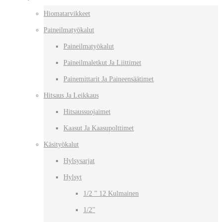
Hiomatarvikkeet
Paineilmatyökalut
Paineilmatyökalut
Paineilmaletkut Ja Liittimet
Painemittarit Ja Paineensäätimet
Hitsaus Ja Leikkaus
Hitsaussuojaimet
Kaasut Ja Kaasupolttimet
Käsityökalut
Hylsysarjat
Hylsyt
1/2 ” 12 Kulmainen
1/2”