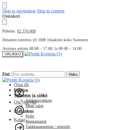
Skip to navigation
Skip to content
Ostoskori
Puhelin:
02 576 800
Ilmainen toimitus yli 100€ tilauksiin koko Suomeen.
Avoinna arkisin 08:00 – 17:00, la 08:00 – 14:00
VALIKKO
Etsi:
Etsi:
Haku
Haku
Oma tili
Etusivu
Valaistus ja sähkö
Sähkötarvikkeet
Ota yhteyttä
Muut valot
Maatalous
Peilit
Kassa
Rengasnastat
Tankkauspumput / pistoolit