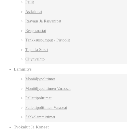
Peilit
Astiahanat
Rasvaus Ja Rasvanipat
Rengasnastat
Tankkauspumput / Pistoolit
Tapit Ja Sokat
Öljynvaihto
Lämmitys
Moniöljypolttimet
Moniöljypolttimen Varaosat
Pellettipolttimet
Pellettipolttimen Varaosat
Sähkölämmittimet
Työkalut Ja Koneet