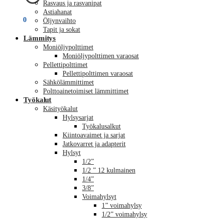
Rasvaus ja rasvanipat
Astiahanat
€
0,00
0
Öljynvaihto
Tapit ja sokat
Lämmitys
Moniöljypolttimet
Moniöljypolttimen varaosat
Pellettipolttimet
Pellettipolttimen varaosat
Sähkölämmittimet
Polttoainetoimiset lämmittimet
Työkalut
Käsityökalut
Hylsysarjat
Työkalusalkut
Kiintoavaimet ja sarjat
Jatkovarret ja adapterit
Hylsyt
1/2”
1/2 ” 12 kulmainen
1/4”
3/8”
Voimahylsyt
1” voimahylsy
1/2” voimahylsy