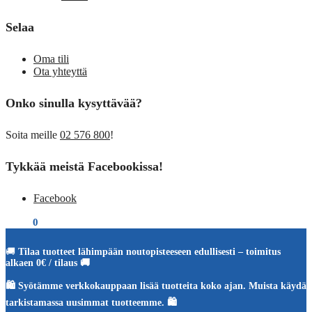
Selaa
Oma tili
Ota yhteyttä
Onko sinulla kysyttävää?
Soita meille
02 576 800
!
Tykkää meistä Facebookissa!
Facebook
€
0,00
0
🚚
Tilaa tuotteet lähimpään noutopisteeseen edullisesti – toimitus
alkaen 0€ / tilaus 🚚
🛍️ Syötämme verkkokauppaan lisää tuotteita koko ajan. Muista käydä
tarkistamassa uusimmat tuotteemme. 🛍️