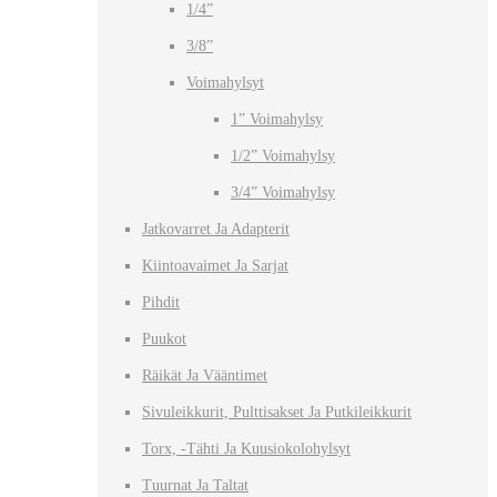
1/4”
3/8”
Voimahylsyt
1” Voimahylsy
1/2” Voimahylsy
3/4” Voimahylsy
Jatkovarret Ja Adapterit
Kiintoavaimet Ja Sarjat
Pihdit
Puukot
Räikät Ja Vääntimet
Sivuleikkurit, Pulttisakset Ja Putkileikkurit
Torx, -tähti Ja Kuusiokolohylsyt
Tuurnat Ja Taltat