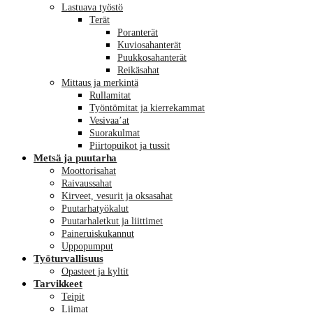
Lastuava työstö
Terät
Poranterät
Kuviosahanterät
Puukkosahanterät
Reikäsahat
Mittaus ja merkintä
Rullamitat
Työntömitat ja kierrekammat
Vesivaa’at
Suorakulmat
Piirtopuikot ja tussit
Metsä ja puutarha
Moottorisahat
Raivaussahat
Kirveet, vesurit ja oksasahat
Puutarhatyökalut
Puutarhaletkut ja liittimet
Paineruiskukannut
Uppopumput
Työturvallisuus
Opasteet ja kyltit
Tarvikkeet
Teipit
Liimat