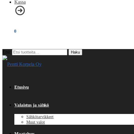
Kassa
€
0,00
0
Etsi:
Haku
Etusivu
Valaistus ja sähkö
Sähkötarvikkeet
Muut valot
Maatalous