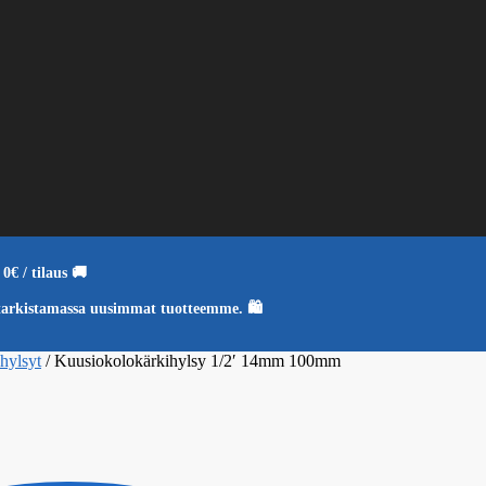
0€ / tilaus 🚚
tarkistamassa uusimmat tuotteemme. 🛍️
ohylsyt
/
Kuusiokolokärkihylsy 1/2′ 14mm 100mm