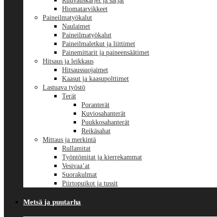
Ruuvauskärjet ja sarjat
Hiomatarvikkeet
Paineilmatyökalut
Naulaimet
Paineilmatyökalut
Paineilmaletkut ja liittimet
Painemittarit ja paineensäätimet
Hitsaus ja leikkaus
Hitsaussuojaimet
Kaasut ja kaasupolttimet
Lastuava työstö
Terät
Poranterät
Kuviosahanterät
Puukkosahanterät
Reikäsahat
Mittaus ja merkintä
Rullamitat
Työntömitat ja kierrekammat
Vesivaa’at
Suorakulmat
Piirtopuikot ja tussit
Metsä ja puutarha