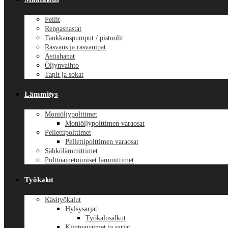
Peilit
Rengasnastat
Tankkauspumput / pistoolit
Rasvaus ja rasvanipat
Astiahanat
Öljynvaihto
Tapit ja sokat
Lämmitys
Moniöljypolttimet
Moniöljypolttimen varaosat
Pellettipolttimet
Pellettipolttimen varaosat
Sähkölämmittimet
Polttoainetoimiset lämmittimet
Työkalut
Käsityökalut
Hylsysarjat
Työkalusalkut
Kiintoavaimet ja sarjat