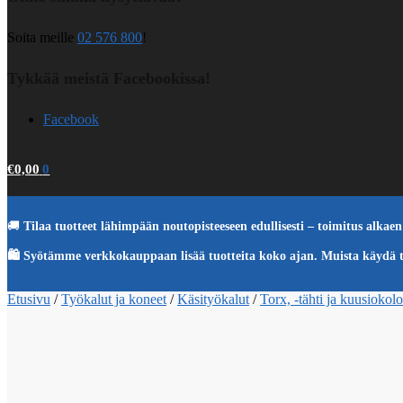
Soita meille
02 576 800
!
Tykkää meistä Facebookissa!
Facebook
€
0,00
0
🚚
Tilaa tuotteet lähimpään noutopisteeseen edullisesti – toimitus alkaen 
🛍️ Syötämme verkkokauppaan lisää tuotteita koko ajan. Muista käydä 
Etusivu
/
Työkalut ja koneet
/
Käsityökalut
/
Torx, -tähti ja kuusiokol