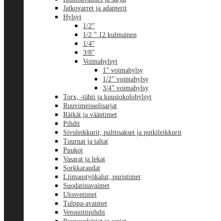
Jatkovarret ja adapterit
Hylsyt
1/2”
1/2 ” 12 kulmainen
1/4”
3/8”
Voimahylsyt
1” voimahylsy
1/2” voimahylsy
3/4” voimahylsy
Torx, -tähti ja kuusiokolohylsyt
Ruuvimeisselisarjat
Räikät ja vääntimet
Pihdit
Sivuleikkurit, pulttisakset ja putkileikkurit
Tuurnat ja taltat
Puukot
Vasarat ja lekat
Sorkkaraudat
Liimaustyökalut, puristimet
Suodatinavaimet
Ulosvetimet
Tulppa-avaimet
Vetoniittipihdit