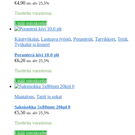
€
4,90
sis. alv 25,5%
Tuotteita varastossa
Lisää ostoskoriin
Käsityökalut
,
Lastuava työstö
,
Poranterät
,
Tarvikkeet
,
Terät
,
Työkalut ja koneet
Poranterä kivi 10.0 plt
€
6,20
sis. alv 25,5%
Tuotteita varastossa
Lisää ostoskoriin
Maatalous
,
Tapit ja sokat
Saksisokka 5x80mm 20kpl 0
€
5,50
sis. alv 25,5%
Tuotteita varastossa
Lisää ostoskoriin