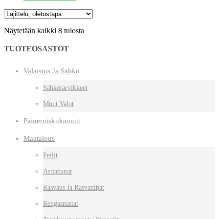
Näytetään kaikki 8 tulosta
TUOTEOSASTOT
Valaistus Ja Sähkö
Sähkötarvikkeet
Muut Valot
Paineruiskukannut
Maatalous
Peilit
Astiahanat
Rasvaus Ja Rasvanipat
Rengasnastat