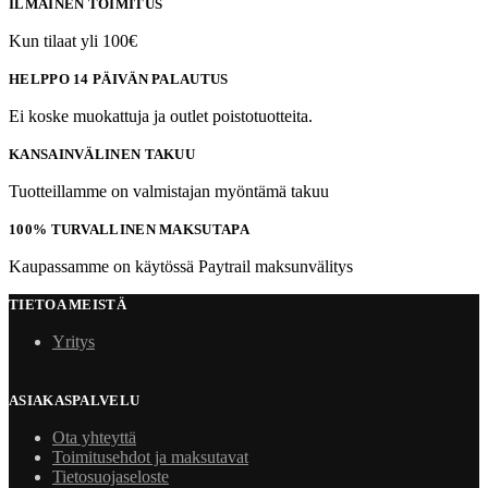
ILMAINEN TOIMITUS
Kun tilaat yli 100€
HELPPO 14 PÄIVÄN PALAUTUS
Ei koske muokattuja ja outlet poistotuotteita.
KANSAINVÄLINEN TAKUU
Tuotteillamme on valmistajan myöntämä takuu
100% TURVALLINEN MAKSUTAPA
Kaupassamme on käytössä Paytrail maksunvälitys
TIETOA MEISTÄ
Yritys
ASIAKASPALVELU
Ota yhteyttä
Toimitusehdot ja maksutavat
Tietosuojaseloste