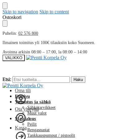
Skip to navigation
Skip to content
Ostoskori
Puhelin:
02 576 800
Ilmainen toimitus yli 100€ tilauksiin koko Suomeen.
Avoinna arkisin 08:00 – 17:00, la 08:00 – 14:00
VALIKKO
Etsi:
Etsi:
Haku
Haku
Oma tili
Etusivu
Valaistus ja sähkö
Sähkötarvikkeet
Ota yhteyttä
Muut valot
Maatalous
Peilit
Kassa
Rengasnastat
Tankkauspumput / pistoolit