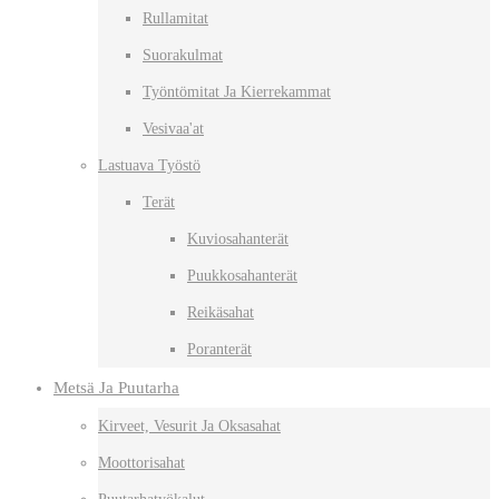
Rullamitat
Suorakulmat
Työntömitat Ja Kierrekammat
Vesivaa'at
Lastuava Työstö
Terät
Kuviosahanterät
Puukkosahanterät
Reikäsahat
Poranterät
Metsä Ja Puutarha
Kirveet, Vesurit Ja Oksasahat
Moottorisahat