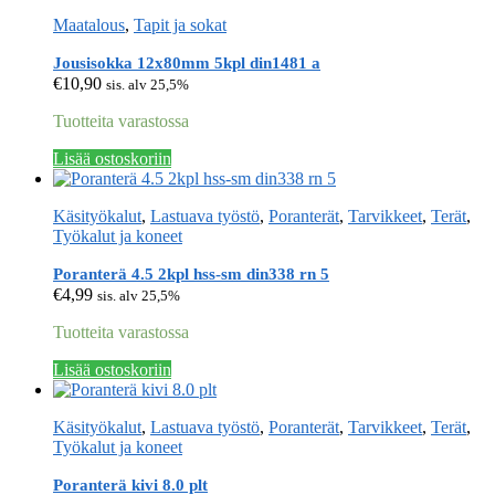
Maatalous
,
Tapit ja sokat
Jousisokka 12x80mm 5kpl din1481 a
€
10,90
sis. alv 25,5%
Tuotteita varastossa
Lisää ostoskoriin
Käsityökalut
,
Lastuava työstö
,
Poranterät
,
Tarvikkeet
,
Terät
,
Työkalut ja koneet
Poranterä 4.5 2kpl hss-sm din338 rn 5
€
4,99
sis. alv 25,5%
Tuotteita varastossa
Lisää ostoskoriin
Käsityökalut
,
Lastuava työstö
,
Poranterät
,
Tarvikkeet
,
Terät
,
Työkalut ja koneet
Poranterä kivi 8.0 plt