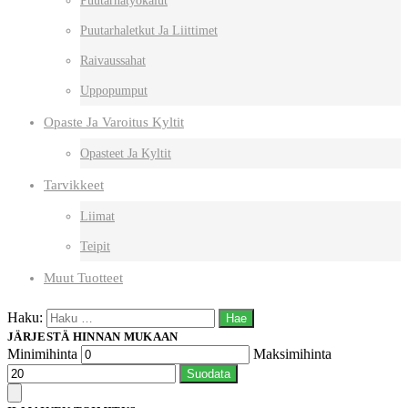
Puutarhatyökalut
Puutarhaletkut Ja Liittimet
Raivaussahat
Uppopumput
Opaste Ja Varoitus Kyltit
Opasteet Ja Kyltit
Tarvikkeet
Liimat
Teipit
Muut Tuotteet
Haku:
JÄRJESTÄ HINNAN MUKAAN
Minimihinta
Maksimihinta
Suodata