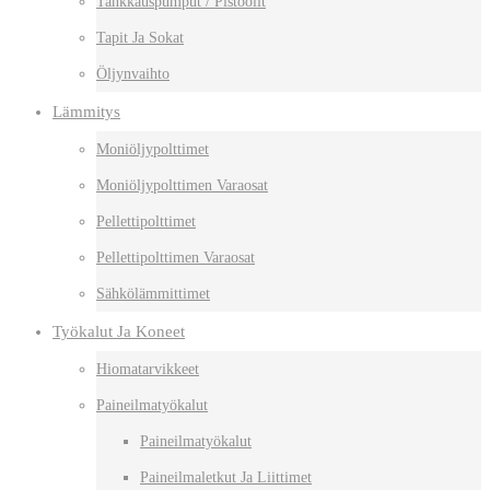
Tankkauspumput / Pistoolit
Tapit Ja Sokat
Öljynvaihto
Lämmitys
Moniöljypolttimet
Moniöljypolttimen Varaosat
Pellettipolttimet
Pellettipolttimen Varaosat
Sähkölämmittimet
Työkalut Ja Koneet
Hiomatarvikkeet
Paineilmatyökalut
Paineilmatyökalut
Paineilmaletkut Ja Liittimet