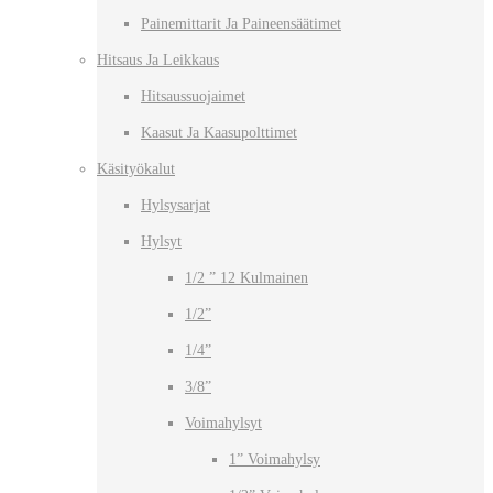
Painemittarit Ja Paineensäätimet
Hitsaus Ja Leikkaus
Hitsaussuojaimet
Kaasut Ja Kaasupolttimet
Käsityökalut
Hylsysarjat
Hylsyt
1/2 ” 12 Kulmainen
1/2”
1/4”
3/8”
Voimahylsyt
1” Voimahylsy