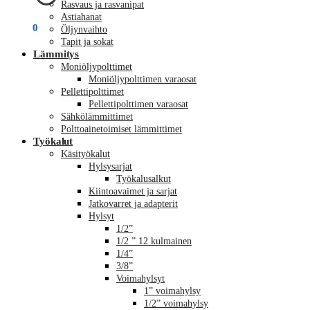
Rasvaus ja rasvanipat
Astiahanat
€
0,00
0
Öljynvaihto
Tapit ja sokat
Lämmitys
Moniöljypolttimet
Moniöljypolttimen varaosat
Pellettipolttimet
Pellettipolttimen varaosat
Sähkölämmittimet
Polttoainetoimiset lämmittimet
Työkalut
Käsityökalut
Hylsysarjat
Työkalusalkut
Kiintoavaimet ja sarjat
Jatkovarret ja adapterit
Hylsyt
1/2”
1/2 ” 12 kulmainen
1/4”
3/8”
Voimahylsyt
1” voimahylsy
1/2” voimahylsy