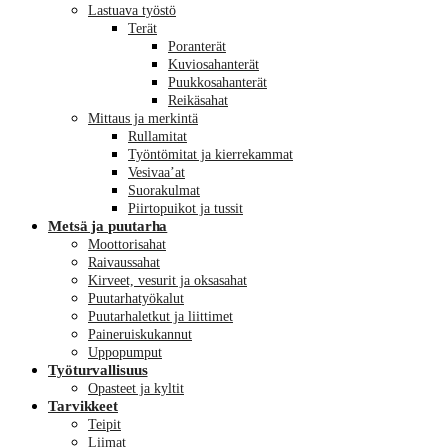
Lastuava työstö
Terät
Poranterät
Kuviosahanterät
Puukkosahanterät
Reikäsahat
Mittaus ja merkintä
Rullamitat
Työntömitat ja kierrekammat
Vesivaa’at
Suorakulmat
Piirtopuikot ja tussit
Metsä ja puutarha
Moottorisahat
Raivaussahat
Kirveet, vesurit ja oksasahat
Puutarhatyökalut
Puutarhaletkut ja liittimet
Paineruiskukannut
Uppopumput
Työturvallisuus
Opasteet ja kyltit
Tarvikkeet
Teipit
Liimat