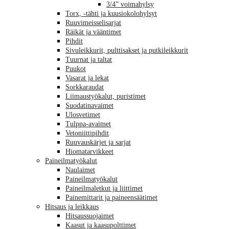
3/4” voimahylsy
Torx, -tähti ja kuusiokolohylsyt
Ruuvimeisselisarjat
Räikät ja vääntimet
Pihdit
Sivuleikkurit, pulttisakset ja putkileikkurit
Tuurnat ja taltat
Puukot
Vasarat ja lekat
Sorkkaraudat
Liimaustyökalut, puristimet
Suodatinavaimet
Ulosvetimet
Tulppa-avaimet
Vetoniittipihdit
Ruuvauskärjet ja sarjat
Hiomatarvikkeet
Paineilmatyökalut
Naulaimet
Paineilmatyökalut
Paineilmaletkut ja liittimet
Painemittarit ja paineensäätimet
Hitsaus ja leikkaus
Hitsaussuojaimet
Kaasut ja kaasupolttimet