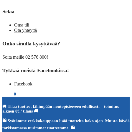
Selaa
Oma tili
Ota yhteyttä
Onko sinulla kysyttävää?
Soita meille
02 576 800
!
Tykkää meistä Facebookissa!
Facebook
€
0,00
0
🚚
Tilaa tuotteet lähimpään noutopisteeseen edullisesti – toimitus
alkaen 0€ / tilaus 🚚
🛍️ Syötämme verkkokauppaan lisää tuotteita koko ajan. Muista käydä
tarkistamassa uusimmat tuotteemme. 🛍️