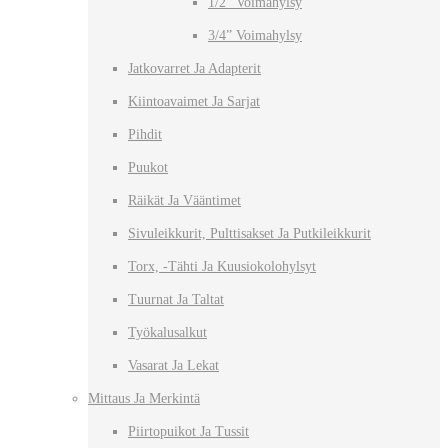
1/2” Voimahylsy
3/4” Voimahylsy
Jatkovarret Ja Adapterit
Kiintoavaimet Ja Sarjat
Pihdit
Puukot
Räikät Ja Vääntimet
Sivuleikkurit, Pulttisakset Ja Putkileikkurit
Torx, -tähti Ja Kuusiokolohylsyt
Tuurnat Ja Taltat
Työkalusalkut
Vasarat Ja Lekat
Mittaus Ja Merkintä
Piirtopuikot Ja Tussit