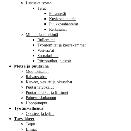
Lastuava työstö
Terät
Poranterät
Kuviosahanterät
Puukkosahanterät
Reikäsahat
Mittaus ja merkintä
Rullamitat
Työntömitat ja kierrekammat
Vesivaa’at
Suorakulmat
Piirtopuikot ja tussit
Metsä ja puutarha
Moottorisahat
Raivaussahat
Kirveet, vesurit ja oksasahat
Puutarhatyökalut
Puutarhaletkut ja liittimet
Paineruiskukannut
Uppopumput
Työturvallisuus
Opasteet ja kyltit
Tarvikkeet
Teipit
Liimat