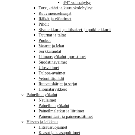
3/4” voimahylsy
Torx, -tähti ja kuusiokolohylsyt
Ruuvimeisselisarjat
Räikät ja vääntimet
Pihdit
Sivuleikkurit, pulttisakset ja putkileikkurit
Tuurnat ja taltat
Puukot
Vasarat ja lekat
Sorkkaraudat
Liimaustyökalut, puristimet
Suodatinavaimet
Ulosvetimet
Tulppa-avaimet
Vetoniittipihdit
Ruuvauskärjet ja sarjat
Hiomatarvikkeet
Paineilmatyökalut
Naulaimet
Paineilmatyökalut
Paineilmaletkut ja liittimet
Painemittarit ja paineensäätimet
Hitsaus ja leikkaus
Hitsaussuojaimet
Kaasut ja kaasupolttimet