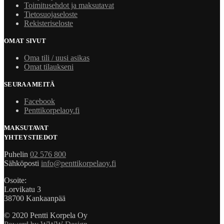
Toimitusehdot ja maksutavat
Tietosuojaseloste
Rekisteriseloste
OMAT SIVUT
Oma tili / uusi asikas
Omat tilaukseni
SEURAA MEITÄ
Facebook
Penttikorpelaoy.fi
MAKSUTAVAT
YHTEYSTIEDOT
Puhelin
02 576 800
Sähköposti
info@penttikorpelaoy.fi
Osoite:
Lorvikatu 3
38700 Kankaanpää
© 2020 Pentti Korpela Oy