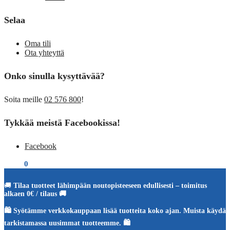
Selaa
Oma tili
Ota yhteyttä
Onko sinulla kysyttävää?
Soita meille
02 576 800
!
Tykkää meistä Facebookissa!
Facebook
€
0,00
0
🚚
Tilaa tuotteet lähimpään noutopisteeseen edullisesti – toimitus
alkaen 0€ / tilaus 🚚
🛍️ Syötämme verkkokauppaan lisää tuotteita koko ajan. Muista käydä
tarkistamassa uusimmat tuotteemme. 🛍️