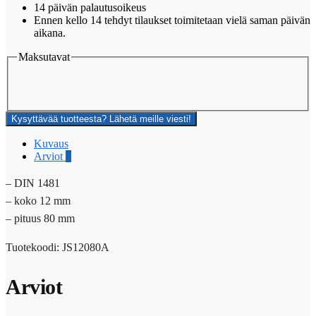
14 päivän palautusoikeus
Ennen kello 14 tehdyt tilaukset toimitetaan vielä saman päivän
aikana.
Maksutavat
Kysyttävää tuotteesta? Lähetä meille viesti!
Kuvaus
Arviot
0
– DIN 1481
– koko 12 mm
– pituus 80 mm
Tuotekoodi: JS12080A
Arviot