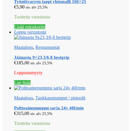
Työntövarren tappi yleismalli 166×25
€
5,90
sis. alv 25,5%
Tuotteita varastossa
Lisää ostoskoriin
Loppu varastosta
Maatalous
,
Rengasnastat
Jäänasta 9×23,3/6,8 bestgrip
€
185,00
sis. alv 25,5%
Loppuunmyyty
Lue lisää
Maatalous
,
Tankkauspumput / pistoolit
Polttoainepumppu sarja 24v 40l/min
€
315,00
sis. alv 25,5%
Tuotteita varastossa