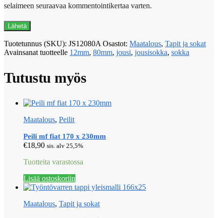
selaimeen seuraavaa kommentointikertaa varten.
Tuotetunnus (SKU):
JS12080A
Osastot:
Maatalous
,
Tapit ja sokat
Avainsanat tuotteelle
12mm
,
80mm
,
jousi
,
jousisokka
,
sokka
Tutustu myös
Maatalous
,
Peilit
Peili mf fiat 170 x 230mm
€
18,90
sis. alv 25,5%
Tuotteita varastossa
Lisää ostoskoriin
Maatalous
,
Tapit ja sokat