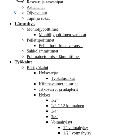
Rasvaus ja rasvanipat
Astiahanat
€
0,00
0
Öljynvaihto
Tapit ja sokat
Lämmitys
Moniöljypolttimet
Moniöljypolttimen varaosat
Pellettipolttimet
Pellettipolttimen varaosat
Sähkölämmittimet
Polttoainetoimiset lämmittimet
Työkalut
Käsityökalut
Hylsysarjat
Työkalusalkut
Kiintoavaimet ja sarjat
Jatkovarret ja adapterit
Hylsyt
1/2”
1/2 ” 12 kulmainen
1/4”
3/8”
Voimahylsyt
1” voimahylsy
1/2” voimahylsy