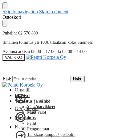
Skip to navigation
Skip to content
Ostoskori
Puhelin:
02 576 800
Ilmainen toimitus yli 100€ tilauksiin koko Suomeen.
Avoinna arkisin 08:00 – 17:00, la 08:00 – 14:00
VALIKKO
Etsi:
Etsi:
Haku
Haku
Oma tili
Etusivu
Valaistus ja sähkö
Sähkötarvikkeet
Ota yhteyttä
Muut valot
Maatalous
Peilit
Kassa
Rengasnastat
Tankkauspumput / pistoolit