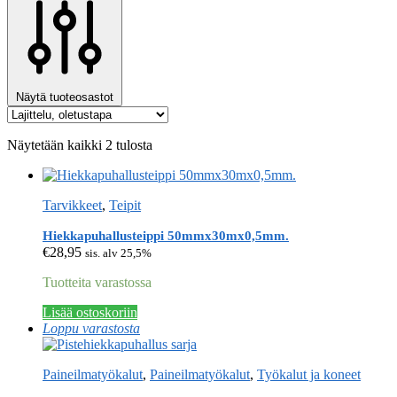
Näytä tuoteosastot
Näytetään kaikki 2 tulosta
Tarvikkeet
,
Teipit
Hiekkapuhallusteippi 50mmx30mx0,5mm.
€
28,95
sis. alv 25,5%
Tuotteita varastossa
Lisää ostoskoriin
Loppu varastosta
Paineilmatyökalut
,
Paineilmatyökalut
,
Työkalut ja koneet