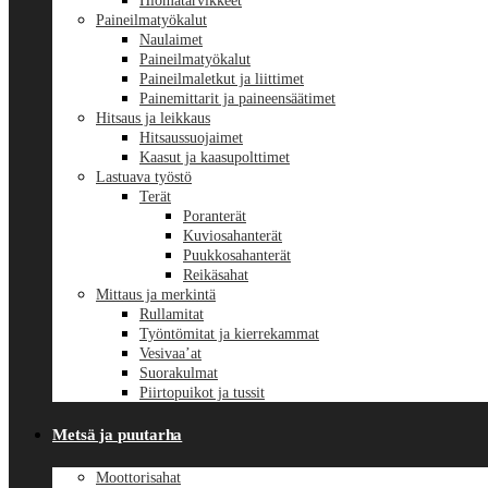
Hiomatarvikkeet
Paineilmatyökalut
Naulaimet
Paineilmatyökalut
Paineilmaletkut ja liittimet
Painemittarit ja paineensäätimet
Hitsaus ja leikkaus
Hitsaussuojaimet
Kaasut ja kaasupolttimet
Lastuava työstö
Terät
Poranterät
Kuviosahanterät
Puukkosahanterät
Reikäsahat
Mittaus ja merkintä
Rullamitat
Työntömitat ja kierrekammat
Vesivaa’at
Suorakulmat
Piirtopuikot ja tussit
Metsä ja puutarha
Moottorisahat