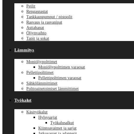
Peilit
Rengasnastat
Tankkauspumput / pistoolit
Rasvaus ja rasvanipat
Astiahanat
Öljynvaihto
Tapit ja sokat
Lämmitys
Moniöljypolttimet
Moniöljypolttimen varaosat
Pellettipolttimet
Pellettipolttimen varaosat
Sähkölämmittimet
Polttoainetoimiset lämmittimet
Työkalut
Käsityökalut
Hylsysarjat
Työkalusalkut
Kiintoavaimet ja sarjat
Jatkovarret ja adapterit