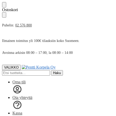
Skip
Skip
Ostoskori
to
to
navigation
content
Puhelin:
02 576 800
Ilmainen toimitus yli 100€ tilauksiin koko Suomeen.
Avoinna arkisin 08:00 – 17:00, la 08:00 – 14:00
VALIKKO
Etsi:
Haku
Oma tili
Ota yhteyttä
Kassa