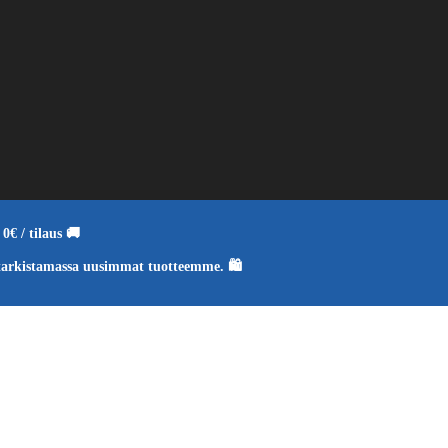
0€ / tilaus 🚚
tarkistamassa uusimmat tuotteemme. 🛍️