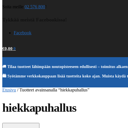
Soita meille
02 576 800
!
Tykkää meistä Facebookissa!
Facebook
€
0,00
0
🚚
Tilaa tuotteet lähimpään noutopisteeseen edullisesti – toimitus alkaen 
🛍️ Syötämme verkkokauppaan lisää tuotteita koko ajan. Muista käydä 
Etusivu
/
Tuotteet avainsanalla “hiekkapuhallus”
hiekkapuhallus