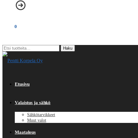
€
0,00
0
Etsi:
Haku
Etusivu
Valaistus ja sähkö
Sähkötarvikkeet
Muut valot
Maatalous