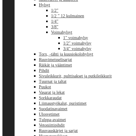
Hylsyt
1/2”
1/2 ” 12 kulmainen
1/4”
3/8”
Voimahylsyt
1” voimahylsy
1/2” voimahylsy
3/4” voimahylsy
Torx, -tähti ja kuusiokolohylsyt
Ruuvimeisselisarjat
Räikät ja vääntimet
Pihdit
Sivuleikkurit, pulttisakset ja putkileikkurit
Tuurnat ja taltat
Puukot
Vasarat ja lekat
Sorkkaraudat
Liimaustyökalut, puristimet
Suodatinavaimet
Ulosvetimet
Tulppa-avaimet
Vetoniittipihdit
Ruuvauskärjet ja sarjat