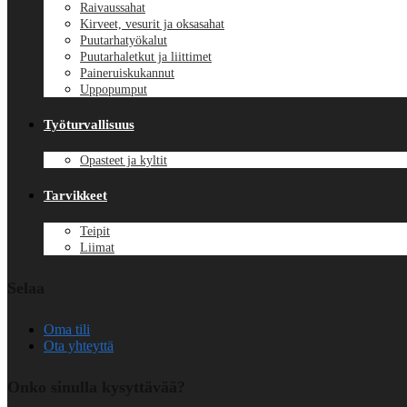
Raivaussahat
Kirveet, vesurit ja oksasahat
Puutarhatyökalut
Puutarhaletkut ja liittimet
Paineruiskukannut
Uppopumput
Työturvallisuus
Opasteet ja kyltit
Tarvikkeet
Teipit
Liimat
Selaa
Oma tili
Ota yhteyttä
Onko sinulla kysyttävää?