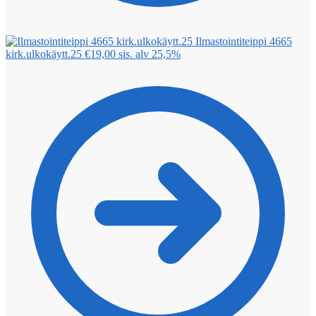
Ilmastointiteippi 4665
kirk.ulkokäytt.25
€
19,00
sis. alv 25,5%