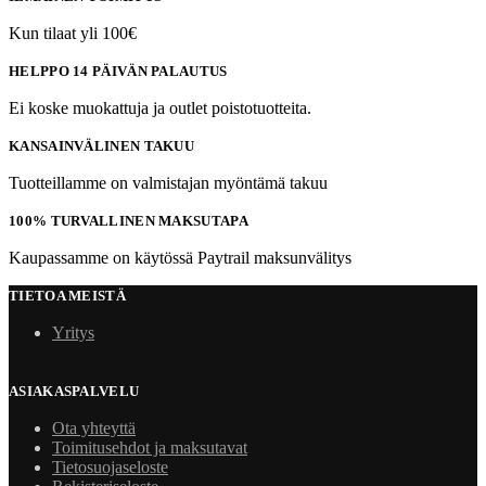
Kun tilaat yli 100€
HELPPO 14 PÄIVÄN PALAUTUS
Ei koske muokattuja ja outlet poistotuotteita.
KANSAINVÄLINEN TAKUU
Tuotteillamme on valmistajan myöntämä takuu
100% TURVALLINEN MAKSUTAPA
Kaupassamme on käytössä Paytrail maksunvälitys
TIETOA MEISTÄ
Yritys
ASIAKASPALVELU
Ota yhteyttä
Toimitusehdot ja maksutavat
Tietosuojaseloste