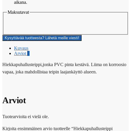
aikana.
Maksutavat
Kysyttävää tuotteesta? Lähetä meille viesti!
Kuvaus
Arviot
0
Hiekkapuhallusteippi,jonka PVC pinta kestävä. Liima on korroosio
vapaa, joka mahdollistaa teipin laajankäyttö alueen.
Arviot
Tuotearvioita ei vielä ole.
Kirjoita ensimmäinen arvio tuotteelle “Hiekkapuhallusteippi