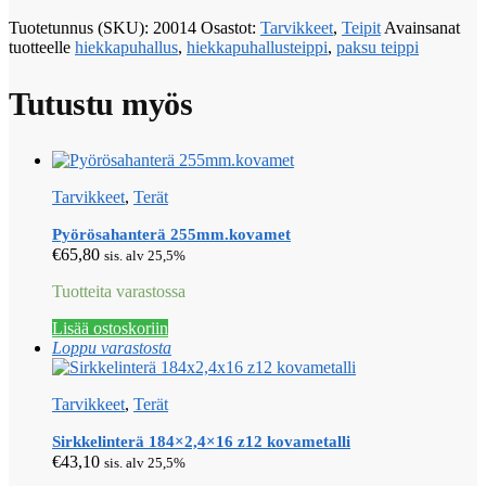
Tuotetunnus (SKU):
20014
Osastot:
Tarvikkeet
,
Teipit
Avainsanat
tuotteelle
hiekkapuhallus
,
hiekkapuhallusteippi
,
paksu teippi
Tutustu myös
Tarvikkeet
,
Terät
Pyörösahanterä 255mm.kovamet
€
65,80
sis. alv 25,5%
Tuotteita varastossa
Lisää ostoskoriin
Loppu varastosta
Tarvikkeet
,
Terät
Sirkkelinterä 184×2,4×16 z12 kovametalli
€
43,10
sis. alv 25,5%