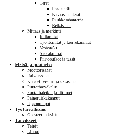
Terät
Poranterät
Kuviosahanterät
Puukkosahanterät
Reikäsahat
Mittaus ja merkintä
Rullamitat
Työntömitat ja kierrekammat
Vesivaa’at
Suorakulmat
Piirtopuikot ja tussit
Metsä ja puutarha
Moottorisahat
Raivaussahat
Kirveet, vesurit ja oksasahat
Puutarhatyökalut
Puutarhaletkut ja liittimet
Paineruiskukannut
Uppopumput
Työturvallisuus
Opasteet ja kyltit
Tarvikkeet
Teipit
Liimat