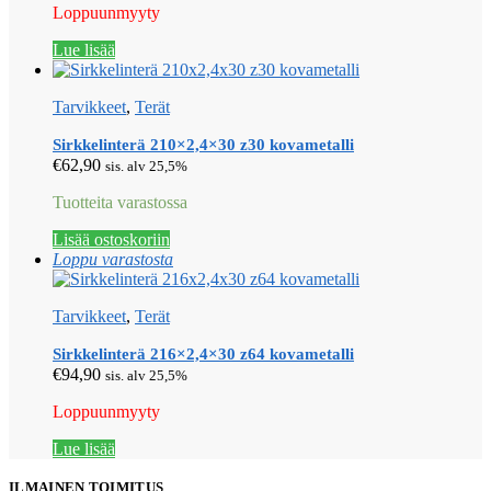
Loppuunmyyty
Lue lisää
Tarvikkeet
,
Terät
Sirkkelinterä 210×2,4×30 z30 kovametalli
€
62,90
sis. alv 25,5%
Tuotteita varastossa
Lisää ostoskoriin
Loppu varastosta
Tarvikkeet
,
Terät
Sirkkelinterä 216×2,4×30 z64 kovametalli
€
94,90
sis. alv 25,5%
Loppuunmyyty
Lue lisää
ILMAINEN TOIMITUS