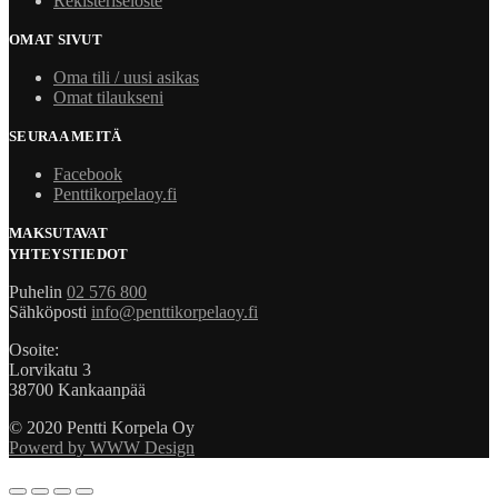
Rekisteriseloste
OMAT SIVUT
Oma tili / uusi asikas
Omat tilaukseni
SEURAA MEITÄ
Facebook
Penttikorpelaoy.fi
MAKSUTAVAT
YHTEYSTIEDOT
Puhelin
02 576 800
Sähköposti
info@penttikorpelaoy.fi
Osoite:
Lorvikatu 3
38700 Kankaanpää
© 2020 Pentti Korpela Oy
Powerd by WWW Design