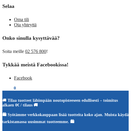
Selaa
Oma tili
Ota yhteyttä
Onko sinulla kysyttävää?
Soita meille
02 576 800
!
Tykkää meistä Facebookissa!
Facebook
€
0,00
0
🚚
Tilaa tuotteet lähimpään noutopisteeseen edullisesti – toimitus
alkaen 0€ / tilaus 🚚
🛍️ Syötämme verkkokauppaan lisää tuotteita koko ajan. Muista käydä
tarkistamassa uusimmat tuotteemme. 🛍️