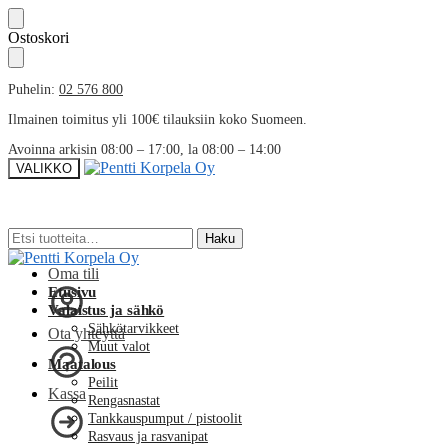
Skip
Skip
Ostoskori
to
to
navigation
content
Puhelin:
02 576 800
Ilmainen toimitus yli 100€ tilauksiin koko Suomeen.
Avoinna arkisin 08:00 – 17:00, la 08:00 – 14:00
VALIKKO
Etsi:
Etsi:
Haku
Haku
Oma tili
Etusivu
Valaistus ja sähkö
Sähkötarvikkeet
Ota yhteyttä
Muut valot
Maatalous
Peilit
Kassa
Rengasnastat
Tankkauspumput / pistoolit
Rasvaus ja rasvanipat