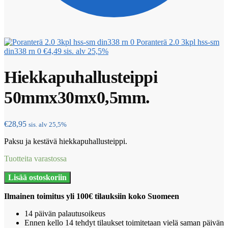
Poranterä 2.0 3kpl hss-sm
din338 rn 0
€
4,49
sis. alv 25,5%
Hiekkapuhallusteippi
50mmx30mx0,5mm.
€
28,95
sis. alv 25,5%
Paksu ja kestävä hiekkapuhallusteippi.
Tuotteita varastossa
Hiekkapuhallusteippi
Lisää ostoskoriin
50mmx30mx0,5mm.
määrä
Ilmainen toimitus yli 100€ tilauksiin koko Suomeen
14 päivän palautusoikeus
Ennen kello 14 tehdyt tilaukset toimitetaan vielä saman päivän