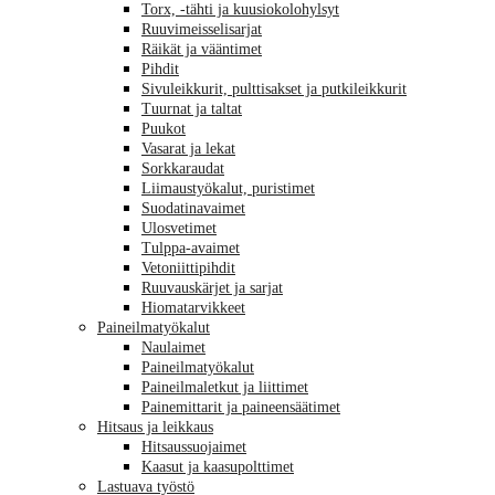
Torx, -tähti ja kuusiokolohylsyt
Ruuvimeisselisarjat
Räikät ja vääntimet
Pihdit
Sivuleikkurit, pulttisakset ja putkileikkurit
Tuurnat ja taltat
Puukot
Vasarat ja lekat
Sorkkaraudat
Liimaustyökalut, puristimet
Suodatinavaimet
Ulosvetimet
Tulppa-avaimet
Vetoniittipihdit
Ruuvauskärjet ja sarjat
Hiomatarvikkeet
Paineilmatyökalut
Naulaimet
Paineilmatyökalut
Paineilmaletkut ja liittimet
Painemittarit ja paineensäätimet
Hitsaus ja leikkaus
Hitsaussuojaimet
Kaasut ja kaasupolttimet
Lastuava työstö