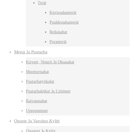
Terät
Kuviosahanterät
Puukkosahanterät
Reikäsahat
Poranterät
Metsä Ja Puutarha
Kirveet, Vesurit Ja Oksasahat
Moottorisahat
Puutarhatyökalut
Puutarhaletkut Ja Liittimet
Raivaussahat
Uppopumput
Opaste Ja Varoitus Kyltit
Opasteet Ja Kyltit