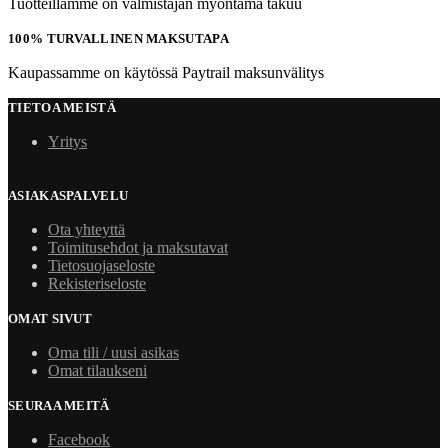
Tuotteillamme on valmistajan myöntämä takuu
100% TURVALLINEN MAKSUTAPA
Kaupassamme on käytössä Paytrail maksunvälitys
TIETOA MEISTÄ
Yritys
ASIAKASPALVELU
Ota yhteyttä
Toimitusehdot ja maksutavat
Tietosuojaseloste
Rekisteriseloste
OMAT SIVUT
Oma tili / uusi asikas
Omat tilaukseni
SEURAA MEITÄ
Facebook