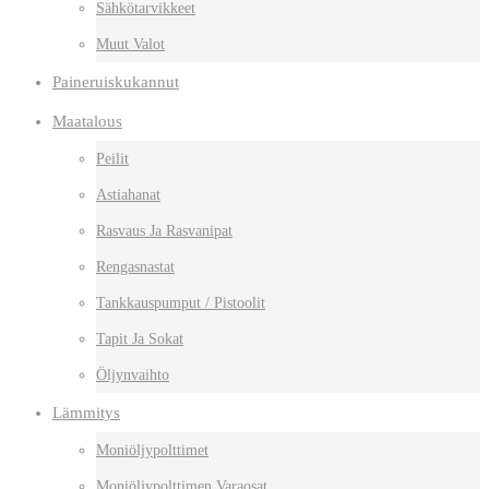
Sähkötarvikkeet
Muut Valot
Paineruiskukannut
Maatalous
Peilit
Astiahanat
Rasvaus Ja Rasvanipat
Rengasnastat
Tankkauspumput / Pistoolit
Tapit Ja Sokat
Öljynvaihto
Lämmitys
Moniöljypolttimet
Moniöljypolttimen Varaosat