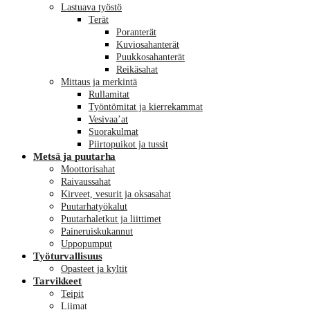
Lastuava työstö
Terät
Poranterät
Kuviosahanterät
Puukkosahanterät
Reikäsahat
Mittaus ja merkintä
Rullamitat
Työntömitat ja kierrekammat
Vesivaa’at
Suorakulmat
Piirtopuikot ja tussit
Metsä ja puutarha
Moottorisahat
Raivaussahat
Kirveet, vesurit ja oksasahat
Puutarhatyökalut
Puutarhaletkut ja liittimet
Paineruiskukannut
Uppopumput
Työturvallisuus
Opasteet ja kyltit
Tarvikkeet
Teipit
Liimat