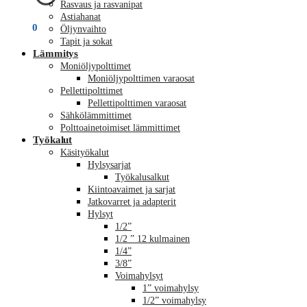
Rasvaus ja rasvanipat
Astiahanat
€
0,00
0
Öljynvaihto
Tapit ja sokat
Lämmitys
Moniöljypolttimet
Moniöljypolttimen varaosat
Pellettipolttimet
Pellettipolttimen varaosat
Sähkölämmittimet
Polttoainetoimiset lämmittimet
Työkalut
Käsityökalut
Hylsysarjat
Työkalusalkut
Kiintoavaimet ja sarjat
Jatkovarret ja adapterit
Hylsyt
1/2”
1/2 ” 12 kulmainen
1/4”
3/8”
Voimahylsyt
1” voimahylsy
1/2” voimahylsy