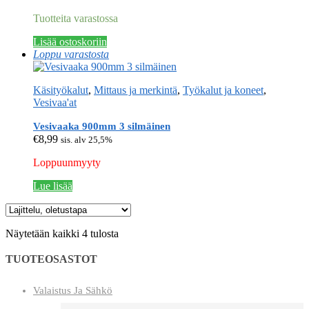
Tuotteita varastossa
Lisää ostoskoriin
Loppu varastosta
Käsityökalut
,
Mittaus ja merkintä
,
Työkalut ja koneet
,
Vesivaa'at
Vesivaaka 900mm 3 silmäinen
€
8,99
sis. alv 25,5%
Loppuunmyyty
Lue lisää
Näytetään kaikki 4 tulosta
TUOTEOSASTOT
Valaistus Ja Sähkö