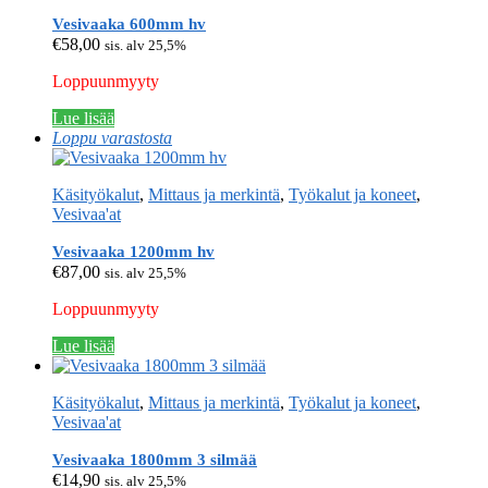
Vesivaaka 600mm hv
€
58,00
sis. alv 25,5%
Loppuunmyyty
Lue lisää
Loppu varastosta
Käsityökalut
,
Mittaus ja merkintä
,
Työkalut ja koneet
,
Vesivaa'at
Vesivaaka 1200mm hv
€
87,00
sis. alv 25,5%
Loppuunmyyty
Lue lisää
Käsityökalut
,
Mittaus ja merkintä
,
Työkalut ja koneet
,
Vesivaa'at
Vesivaaka 1800mm 3 silmää
€
14,90
sis. alv 25,5%