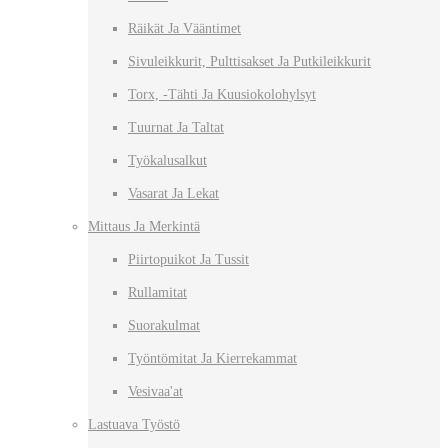
Räikät Ja Vääntimet
Sivuleikkurit, Pulttisakset Ja Putkileikkurit
Torx, -tähti Ja Kuusiokolohylsyt
Tuurnat Ja Taltat
Työkalusalkut
Vasarat Ja Lekat
Mittaus Ja Merkintä
Piirtopuikot Ja Tussit
Rullamitat
Suorakulmat
Työntömitat Ja Kierrekammat
Vesivaa'at
Lastuava Työstö