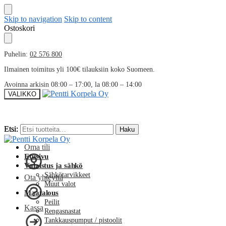
Skip to navigation
Skip to content
Ostoskori
Puhelin:
02 576 800
Ilmainen toimitus yli 100€ tilauksiin koko Suomeen.
Avoinna arkisin 08:00 – 17:00, la 08:00 – 14:00
VALIKKO
Etsi:
Etsi:
Haku
Haku
Oma tili
Etusivu
Valaistus ja sähkö
Sähkötarvikkeet
Ota yhteyttä
Muut valot
Maatalous
Peilit
Kassa
Rengasnastat
Tankkauspumput / pistoolit