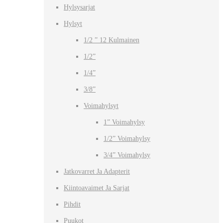
Hylsysarjat
Hylsyt
1/2 ” 12 Kulmainen
1/2”
1/4”
3/8”
Voimahylsyt
1” Voimahylsy
1/2” Voimahylsy
3/4” Voimahylsy
Jatkovarret Ja Adapterit
Kiintoavaimet Ja Sarjat
Pihdit
Puukot