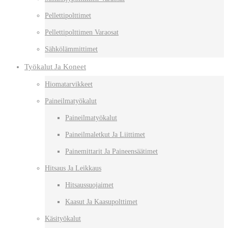
Pellettipolttimet
Pellettipolttimen Varaosat
Sähkölämmittimet
Työkalut Ja Koneet
Hiomatarvikkeet
Paineilmatyökalut
Paineilmatyökalut
Paineilmaletkut Ja Liittimet
Painemittarit Ja Paineensäätimet
Hitsaus Ja Leikkaus
Hitsaussuojaimet
Kaasut Ja Kaasupolttimet
Käsityökalut