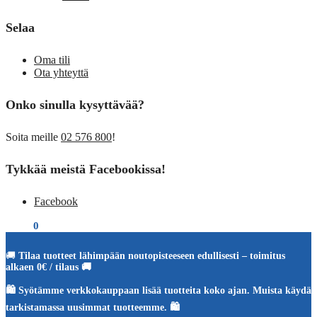
Selaa
Oma tili
Ota yhteyttä
Onko sinulla kysyttävää?
Soita meille
02 576 800
!
Tykkää meistä Facebookissa!
Facebook
€
0,00
0
🚚
Tilaa tuotteet lähimpään noutopisteeseen edullisesti – toimitus
alkaen 0€ / tilaus 🚚
🛍️ Syötämme verkkokauppaan lisää tuotteita koko ajan. Muista käydä
tarkistamassa uusimmat tuotteemme. 🛍️