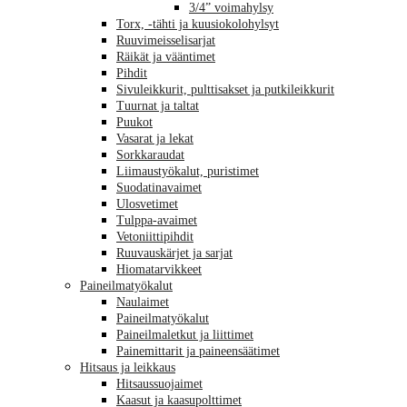
3/4” voimahylsy
Torx, -tähti ja kuusiokolohylsyt
Ruuvimeisselisarjat
Räikät ja vääntimet
Pihdit
Sivuleikkurit, pulttisakset ja putkileikkurit
Tuurnat ja taltat
Puukot
Vasarat ja lekat
Sorkkaraudat
Liimaustyökalut, puristimet
Suodatinavaimet
Ulosvetimet
Tulppa-avaimet
Vetoniittipihdit
Ruuvauskärjet ja sarjat
Hiomatarvikkeet
Paineilmatyökalut
Naulaimet
Paineilmatyökalut
Paineilmaletkut ja liittimet
Painemittarit ja paineensäätimet
Hitsaus ja leikkaus
Hitsaussuojaimet
Kaasut ja kaasupolttimet