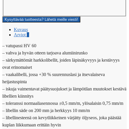
Kysyttävää tuotteesta? Lähetä meille viesti!
Kuvaus
Arviot
0
– vatupassi HV 60
– vahva ja hyvän otteen tarjoava alumiinirunko
– särkymättömät harkkolibellit, joiden läpinäkyvyys ja kestävyys
ovat erinomaiset
– vaakalibelli, jossa +30 % suurennuslasi ja itsevalaiseva
heijastuspinta
– iskuja vaimentavat päätysuojukset ja lämpötilan muutokset kestävä
libellien kiinnitys
– toleranssi normaaliasennossa ±0,5 mm/m, ylösalaisin 0,75 mm/m
– libellin säde on 200 mm ja herkkyys 10 mm/m
– libellinesteenä on kevytliikkeinen värjätty öljyseos, joka päästää
kuplan liikkumaan erittäin hyvin