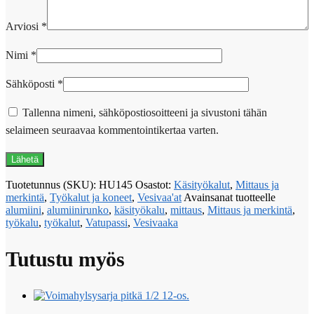
Arviosi
*
Nimi
*
Sähköposti
*
Tallenna nimeni, sähköpostiosoitteeni ja sivustoni tähän
selaimeen seuraavaa kommentointikertaa varten.
Tuotetunnus (SKU):
HU145
Osastot:
Käsityökalut
,
Mittaus ja
merkintä
,
Työkalut ja koneet
,
Vesivaa'at
Avainsanat tuotteelle
alumiini
,
alumiinirunko
,
käsityökalu
,
mittaus
,
Mittaus ja merkintä
,
työkalu
,
työkalut
,
Vatupassi
,
Vesivaaka
Tutustu myös