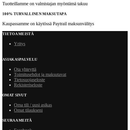
Tuotteillamme on valmistajan myöntämä takuu
100% TURVALLINEN MAKSUTAPA
Kaupassamme on käytössä Paytrail maksunvälitys
TIETOA MEISTÄ
Yritys
ASIAKASPALVELU
Ota yhteyttä
Toimitusehdot ja maksutavat
Tietosuojaseloste
Rekisteriseloste
OMAT SIVUT
Oma tili / uusi asikas
Omat tilaukseni
SEURAA MEITÄ