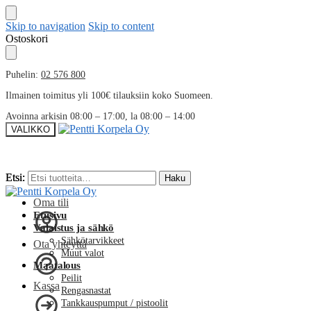
Skip to navigation
Skip to content
Ostoskori
Puhelin:
02 576 800
Ilmainen toimitus yli 100€ tilauksiin koko Suomeen.
Avoinna arkisin 08:00 – 17:00, la 08:00 – 14:00
VALIKKO
Etsi:
Etsi:
Haku
Haku
Oma tili
Etusivu
Valaistus ja sähkö
Sähkötarvikkeet
Ota yhteyttä
Muut valot
Maatalous
Peilit
Kassa
Rengasnastat
Tankkauspumput / pistoolit