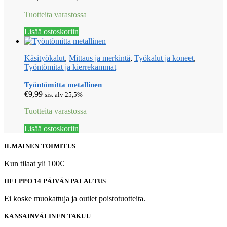
Tuotteita varastossa
Lisää ostoskoriin
Käsityökalut
,
Mittaus ja merkintä
,
Työkalut ja koneet
,
Työntömitat ja kierrekammat
Työntömitta metallinen
€
9,99
sis. alv 25,5%
Tuotteita varastossa
Lisää ostoskoriin
ILMAINEN TOIMITUS
Kun tilaat yli 100€
HELPPO 14 PÄIVÄN PALAUTUS
Ei koske muokattuja ja outlet poistotuotteita.
KANSAINVÄLINEN TAKUU