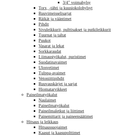
3/4” voimahylsy
Torx, -tähti ja kuusiokolohylsyt
Ruuvimeisselisarjat
Räikät ja vääntimet
Pihdit
Sivuleikkurit, pulttisakset ja putkileikkurit
Tuurnat ja taltat
Puukot
Vasarat ja lekat
Sorkkaraudat
Liimaustyökalut, puristimet
Suodatinavaimet
Ulosvetimet
Tulppa-avaimet
Vetoniittipihdit
Ruuvauskärjet ja sarjat
Hiomatarvikkeet
Paineilmatyökalut
Naulaimet
Paineilmatyökalut
Paineilmaletkut ja liittimet
Painemittarit ja paineensäätimet
Hitsaus ja leikkaus
Hitsaussuojaimet
Kaasut ja kaasupolttimet