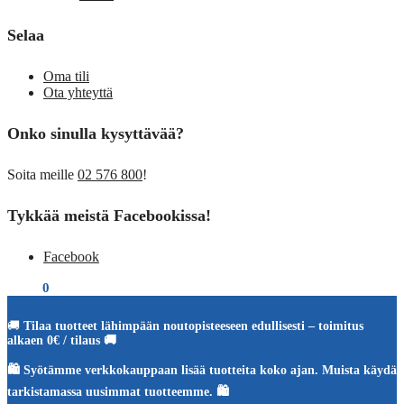
Selaa
Oma tili
Ota yhteyttä
Onko sinulla kysyttävää?
Soita meille
02 576 800
!
Tykkää meistä Facebookissa!
Facebook
€
0,00
0
🚚
Tilaa tuotteet lähimpään noutopisteeseen edullisesti – toimitus
alkaen 0€ / tilaus 🚚
🛍️ Syötämme verkkokauppaan lisää tuotteita koko ajan. Muista käydä
tarkistamassa uusimmat tuotteemme. 🛍️