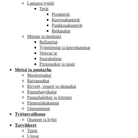
Lastuava työstö
Terät
Poranterät
Kuviosahanterät
Puukkosahanterät
Reikäsahat
Mittaus ja merkintä
Rullamitat
Työntömitat ja kierrekammat
Vesivaa’at
Suorakulmat
Piirtopuikot ja tussit
Metsä ja puutarha
Moottorisahat
Raivaussahat
Kirveet, vesurit ja oksasahat
Puutarhatyökalut
Puutarhaletkut ja liittimet
Paineruiskukannut
Uppopumput
Työturvallisuus
Opasteet ja kyltit
Tarvikkeet
Teipit
Liimat