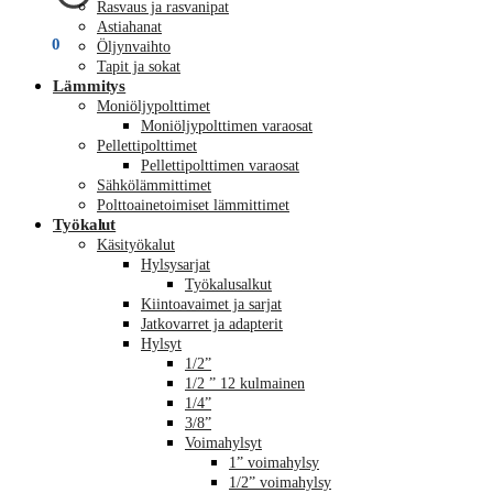
Rasvaus ja rasvanipat
Astiahanat
€
0,00
0
Öljynvaihto
Tapit ja sokat
Lämmitys
Moniöljypolttimet
Moniöljypolttimen varaosat
Pellettipolttimet
Pellettipolttimen varaosat
Sähkölämmittimet
Polttoainetoimiset lämmittimet
Työkalut
Käsityökalut
Hylsysarjat
Työkalusalkut
Kiintoavaimet ja sarjat
Jatkovarret ja adapterit
Hylsyt
1/2”
1/2 ” 12 kulmainen
1/4”
3/8”
Voimahylsyt
1” voimahylsy
1/2” voimahylsy