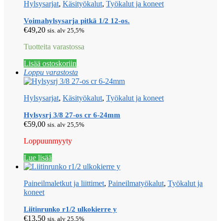
Hylsysarjat
,
Käsityökalut
,
Työkalut ja koneet
Voimahylsysarja pitkä 1/2 12-os.
€
49,20
sis. alv 25,5%
Tuotteita varastossa
Lisää ostoskoriin
Loppu varastosta
Hylsysarjat
,
Käsityökalut
,
Työkalut ja koneet
Hylsysrj 3/8 27-os cr 6-24mm
€
59,00
sis. alv 25,5%
Loppuunmyyty
Lue lisää
Paineilmaletkut ja liittimet
,
Paineilmatyökalut
,
Työkalut ja
koneet
Liitinrunko r1/2 ulkokierre y
€
13,50
sis. alv 25,5%