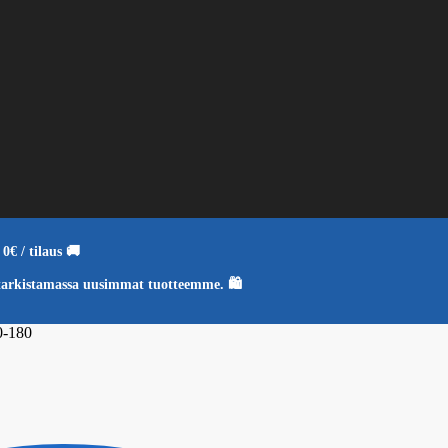
0€ / tilaus 🚚
tarkistamassa uusimmat tuotteemme. 🛍️
0-180