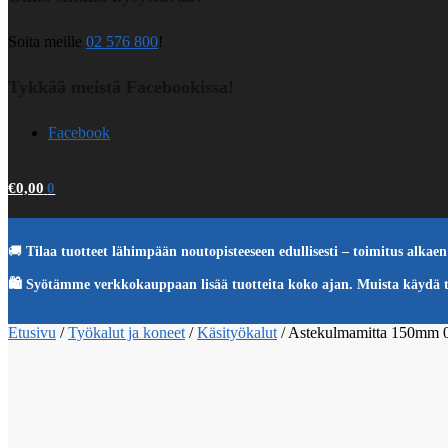
Soita meille
02 576 800
!
Tykkää meistä Facebookissa!
Facebook
€
0,00
0
🚚
Tilaa tuotteet lähimpään noutopisteeseen edullisesti – toimitus alkaen 
🛍️ Syötämme verkkokauppaan lisää tuotteita koko ajan. Muista käydä 
Etusivu
/
Työkalut ja koneet
/
Käsityökalut
/
Astekulmamitta 150mm 