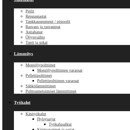
Peilit
Rengasnastat
Tankkauspumput / pistoolit
Rasvaus ja rasvanipat
Astiahanat
Öljynvaihto
Tapit ja sokat
Lämmitys
Moniöljypolttimet
Moniöljypolttimen varaosat
Pellettipolttimet
Pellettipolttimen varaosat
Sähkölämmittimet
Polttoainetoimiset lämmittimet
Työkalut
Käsityökalut
Hylsysarjat
Työkalusalkut
Kiintoavaimet ja sarjat