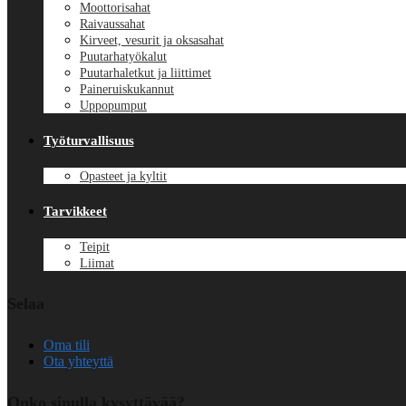
Moottorisahat
Raivaussahat
Kirveet, vesurit ja oksasahat
Puutarhatyökalut
Puutarhaletkut ja liittimet
Paineruiskukannut
Uppopumput
Työturvallisuus
Opasteet ja kyltit
Tarvikkeet
Teipit
Liimat
Selaa
Oma tili
Ota yhteyttä
Onko sinulla kysyttävää?