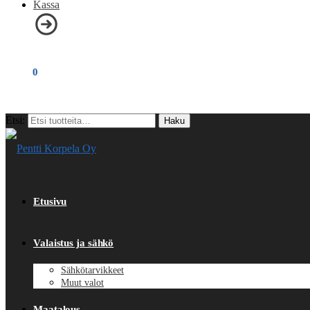
Kassa
€
0,00
0
Etsi:
Haku
Etusivu
Valaistus ja sähkö
Sähkötarvikkeet
Muut valot
Maatalous