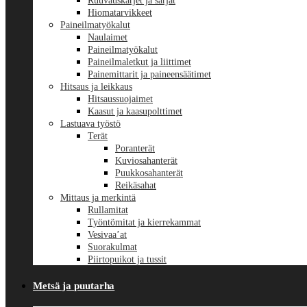
Ruuvauskärjet ja sarjat
Hiomatarvikkeet
Paineilmatyökalut
Naulaimet
Paineilmatyökalut
Paineilmaletkut ja liittimet
Painemittarit ja paineensäätimet
Hitsaus ja leikkaus
Hitsaussuojaimet
Kaasut ja kaasupolttimet
Lastuava työstö
Terät
Poranterät
Kuviosahanterät
Puukkosahanterät
Reikäsahat
Mittaus ja merkintä
Rullamitat
Työntömitat ja kierrekammat
Vesivaa’at
Suorakulmat
Piirtopuikot ja tussit
Metsä ja puutarha