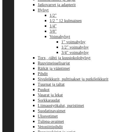
Jatkovarret ja adapterit
Hylsyt
1/2”
1/2 ” 12 kulmainen
1/4”
3/8”
Voimahylsyt
1” voimahylsy
1/2” voimahylsy
3/4” voimahylsy
Torx, -tähti ja kuusiokolohylsyt
Ruuvimeisselisarjat
Räikät ja vääntimet
Pihdit
Sivuleikkurit, pulttisakset ja putkileikkurit
Tuurnat ja taltat
Puukot
Vasarat ja lekat
Sorkkaraudat
Liimaustyökalut, puristimet
Suodatinavaimet
Ulosvetimet
Tulppa-avaimet
Vetoniittipihdit