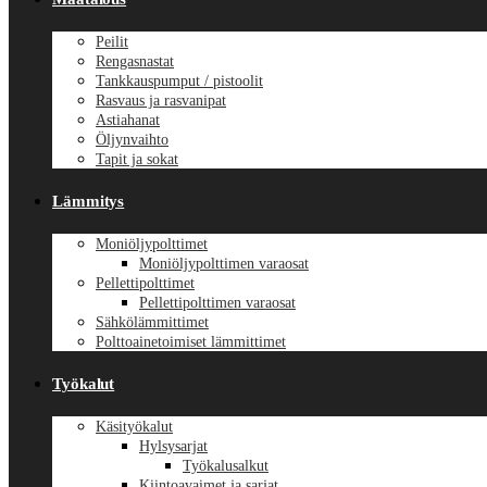
Peilit
Rengasnastat
Tankkauspumput / pistoolit
Rasvaus ja rasvanipat
Astiahanat
Öljynvaihto
Tapit ja sokat
Lämmitys
Moniöljypolttimet
Moniöljypolttimen varaosat
Pellettipolttimet
Pellettipolttimen varaosat
Sähkölämmittimet
Polttoainetoimiset lämmittimet
Työkalut
Käsityökalut
Hylsysarjat
Työkalusalkut
Kiintoavaimet ja sarjat