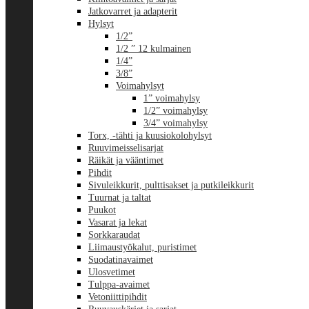
Jatkovarret ja adapterit
Hylsyt
1/2”
1/2 ” 12 kulmainen
1/4”
3/8”
Voimahylsyt
1” voimahylsy
1/2” voimahylsy
3/4” voimahylsy
Torx, -tähti ja kuusiokolohylsyt
Ruuvimeisselisarjat
Räikät ja vääntimet
Pihdit
Sivuleikkurit, pulttisakset ja putkileikkurit
Tuurnat ja taltat
Puukot
Vasarat ja lekat
Sorkkaraudat
Liimaustyökalut, puristimet
Suodatinavaimet
Ulosvetimet
Tulppa-avaimet
Vetoniittipihdit