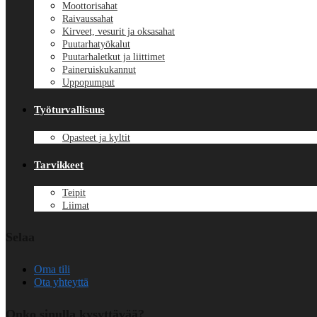
Moottorisahat
Raivaussahat
Kirveet, vesurit ja oksasahat
Puutarhatyökalut
Puutarhaletkut ja liittimet
Paineruiskukannut
Uppopumput
Työturvallisuus
Opasteet ja kyltit
Tarvikkeet
Teipit
Liimat
Selaa
Oma tili
Ota yhteyttä
Onko sinulla kysyttävää?