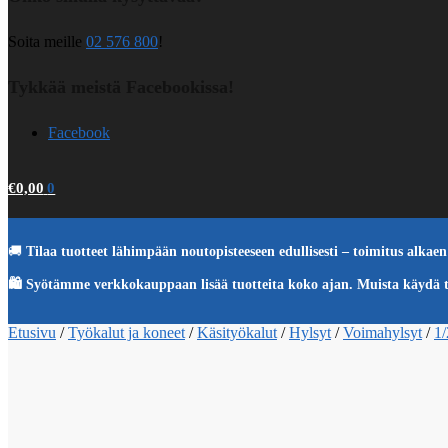
Soita meille
02 576 800
!
Tykkää meistä Facebookissa!
Facebook
€
0,00
0
🚚
Tilaa tuotteet lähimpään noutopisteeseen edullisesti – toimitus alkaen 
🛍️ Syötämme verkkokauppaan lisää tuotteita koko ajan. Muista käydä 
Etusivu
/
Työkalut ja koneet
/
Käsityökalut
/
Hylsyt
/
Voimahylsyt
/
1/