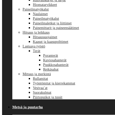
Ruuvauskärjet ja sarjat
Hiomatarvikkeet
Paineilmatyökalut
Naulaimet
Paineilmatyökalut
Paineilmaletkut ja liittimet
Painemittarit ja paineensäätimet
Hitsaus ja leikkaus
Hitsaussuojaimet
Kaasut ja kaasupolttimet
Lastuava työstö
Terät
Poranterät
Kuviosahanterät
Puukkosahanterät
Reikäsahat
Mittaus ja merkintä
Rullamitat
Työntömitat ja kierrekammat
Vesivaa’at
Suorakulmat
Piirtopuikot ja tussit
Metsä ja puutarha