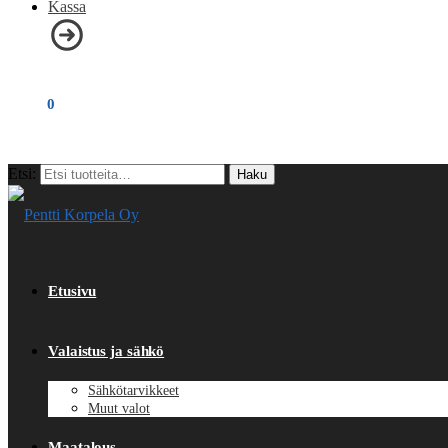
Kassa
€
0,00
0
Etsi:
Haku
Etusivu
Valaistus ja sähkö
Sähkötarvikkeet
Muut valot
Maatalous