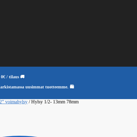
0€ / tilaus 🚚
tarkistamassa uusimmat tuotteemme. 🛍️
2” voimahylsy
/
Hylsy 1/2- 13mm 78mm