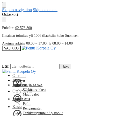
Skip to navigation
Skip to content
Ostoskori
Puhelin:
02 576 800
Ilmainen toimitus yli 100€ tilauksiin koko Suomeen.
Avoinna arkisin 08:00 – 17:00, la 08:00 – 14:00
VALIKKO
Etsi:
Etsi:
Haku
Haku
Oma tili
Etusivu
Valaistus ja sähkö
Sähkötarvikkeet
Ota yhteyttä
Muut valot
Maatalous
Peilit
Kassa
Rengasnastat
Tankkauspumput / pistoolit