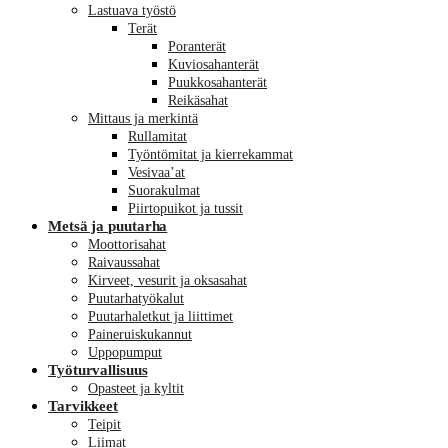
Lastuava työstö
Terät
Poranterät
Kuviosahanterät
Puukkosahanterät
Reikäsahat
Mittaus ja merkintä
Rullamitat
Työntömitat ja kierrekammat
Vesivaa’at
Suorakulmat
Piirtopuikot ja tussit
Metsä ja puutarha
Moottorisahat
Raivaussahat
Kirveet, vesurit ja oksasahat
Puutarhatyökalut
Puutarhaletkut ja liittimet
Paineruiskukannut
Uppopumput
Työturvallisuus
Opasteet ja kyltit
Tarvikkeet
Teipit
Liimat