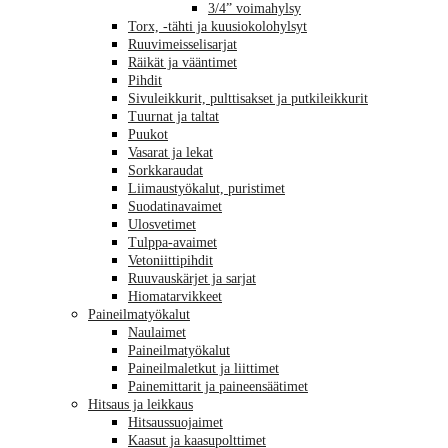
3/4” voimahylsy
Torx, -tähti ja kuusiokolohylsyt
Ruuvimeisselisarjat
Räikät ja vääntimet
Pihdit
Sivuleikkurit, pulttisakset ja putkileikkurit
Tuurnat ja taltat
Puukot
Vasarat ja lekat
Sorkkaraudat
Liimaustyökalut, puristimet
Suodatinavaimet
Ulosvetimet
Tulppa-avaimet
Vetoniittipihdit
Ruuvauskärjet ja sarjat
Hiomatarvikkeet
Paineilmatyökalut
Naulaimet
Paineilmatyökalut
Paineilmaletkut ja liittimet
Painemittarit ja paineensäätimet
Hitsaus ja leikkaus
Hitsaussuojaimet
Kaasut ja kaasupolttimet