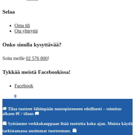
Selaa
Oma tili
Ota yhteyttä
Onko sinulla kysyttävää?
Soita meille
02 576 800
!
Tykkää meistä Facebookissa!
Facebook
€
0,00
0
🚚
Tilaa tuotteet lähimpään noutopisteeseen edullisesti – toimitus
alkaen 0€ / tilaus 🚚
🛍️ Syötämme verkkokauppaan lisää tuotteita koko ajan. Muista käydä
tarkistamassa uusimmat tuotteemme. 🛍️