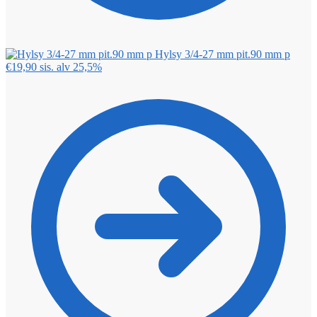
Hylsy 3/4-27 mm pit.90 mm p
€
19,90
sis. alv 25,5%