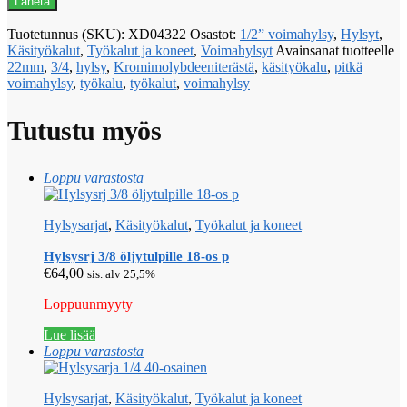
Tuotetunnus (SKU):
XD04322
Osastot:
1/2” voimahylsy
,
Hylsyt
,
Käsityökalut
,
Työkalut ja koneet
,
Voimahylsyt
Avainsanat tuotteelle
22mm
,
3/4
,
hylsy
,
Kromimolybdeeniterästä
,
käsityökalu
,
pitkä
voimahylsy
,
työkalu
,
työkalut
,
voimahylsy
Tutustu myös
Loppu varastosta
Hylsysarjat
,
Käsityökalut
,
Työkalut ja koneet
Hylsysrj 3/8 öljytulpille 18-os p
€
64,00
sis. alv 25,5%
Loppuunmyyty
Lue lisää
Loppu varastosta
Hylsysarjat
,
Käsityökalut
,
Työkalut ja koneet