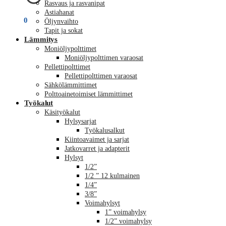
Rasvaus ja rasvanipat
Astiahanat
€
0,00
0
Öljynvaihto
Tapit ja sokat
Lämmitys
Moniöljypolttimet
Moniöljypolttimen varaosat
Pellettipolttimet
Pellettipolttimen varaosat
Sähkölämmittimet
Polttoainetoimiset lämmittimet
Työkalut
Käsityökalut
Hylsysarjat
Työkalusalkut
Kiintoavaimet ja sarjat
Jatkovarret ja adapterit
Hylsyt
1/2”
1/2 ” 12 kulmainen
1/4”
3/8”
Voimahylsyt
1” voimahylsy
1/2” voimahylsy