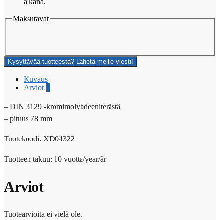
aikana.
Maksutavat
Kysyttävää tuotteesta? Lähetä meille viesti!
Kuvaus
Arviot
0
– DIN 3129 -kromimolybdeeniterästä
– pituus 78 mm
Tuotekoodi: XD04322
Tuotteen takuu: 10 vuotta/year/år
Arviot
Tuotearvioita ei vielä ole.