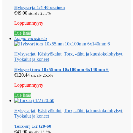
Hylsysarja 1/4 40-osainen
€
49,00
sis. alv 25,5%
Loppuunmyyty
Lue lisää
Loppu varastosta
Hylsysarjat
,
Käsityökalut
,
Torx, -tähti ja kuusiokolohylsyt
,
Työkalut ja koneet
Hylsysrj torx 10x55mm 10x100mm 6x140mm 6
€
120,44
sis. alv 25,5%
Loppuunmyyty
Lue lisää
Hylsysarjat
,
Käsityökalut
,
Torx, -tähti ja kuusiokolohylsyt
,
Työkalut ja koneet
Torx-srj 1/2 t20-60
€
41,90
sis. alv 25,5%