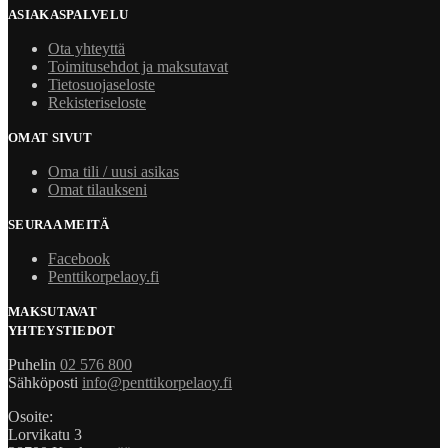
ASIAKASPALVELU
Ota yhteyttä
Toimitusehdot ja maksutavat
Tietosuojaseloste
Rekisteriseloste
OMAT SIVUT
Oma tili / uusi asikas
Omat tilaukseni
SEURAA MEITÄ
Facebook
Penttikorpelaoy.fi
MAKSUTAVAT
YHTEYSTIEDOT
Puhelin
02 576 800
Sähköposti
info@penttikorpelaoy.fi
Osoite:
Lorvikatu 3