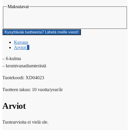
Maksutavat
Kysyttävää tuotteesta? Lähetä meille viesti!
Kuvaus
Arviot
0
– 6-kulma
– kromivanadiumterästä
Tuotekoodi: XD04023
Tuotteen takuu: 10 vuotta/year/år
Arviot
Tuotearvioita ei vielä ole.