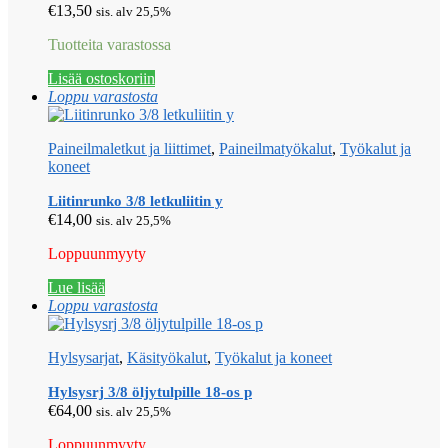
€
13,50
sis. alv 25,5%
Tuotteita varastossa
Lisää ostoskoriin
Loppu varastosta
Paineilmaletkut ja liittimet
,
Paineilmatyökalut
,
Työkalut ja
koneet
Liitinrunko 3/8 letkuliitin y
€
14,00
sis. alv 25,5%
Loppuunmyyty
Lue lisää
Loppu varastosta
Hylsysarjat
,
Käsityökalut
,
Työkalut ja koneet
Hylsysrj 3/8 öljytulpille 18-os p
€
64,00
sis. alv 25,5%
Loppuunmyyty