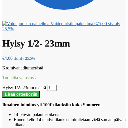
Voidepuristin paineilma
€
75,00
sis. alv
25,5%
Hylsy 1/2- 23mm
€
4,00
sis. alv 25,5%
Kromivanadiumterästä
Tuotteita varastossa
Hylsy 1/2- 23mm määrä
Lisää ostoskoriin
Ilmainen toimitus yli 100€ tilauksiin koko Suomeen
14 päivän palautusoikeus
Ennen kello 14 tehdyt tilaukset toimitetaan vielä saman päivän
aikana.