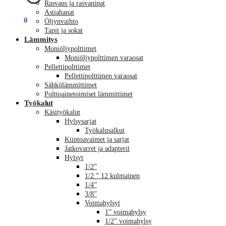
Rasvaus ja rasvanipat
Astiahanat
€
0,00
0
Öljynvaihto
Tapit ja sokat
Lämmitys
Moniöljypolttimet
Moniöljypolttimen varaosat
Pellettipolttimet
Pellettipolttimen varaosat
Sähkölämmittimet
Polttoainetoimiset lämmittimet
Työkalut
Käsityökalut
Hylsysarjat
Työkalusalkut
Kiintoavaimet ja sarjat
Jatkovarret ja adapterit
Hylsyt
1/2”
1/2 ” 12 kulmainen
1/4”
3/8”
Voimahylsyt
1” voimahylsy
1/2” voimahylsy