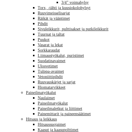
3/4” voimahylsy
Torx, -tähti ja kuusiokolohylsyt
Ruuvimeisselisarjat
Räikät ja vääntimet
Pihdit
Sivuleikkurit, pulttisakset ja putkileikkurit
Tuurnat ja taltat
Puukot
Vasarat ja lekat
Sorkkaraudat
Liimaustyökalut, puristimet
Suodatinavaimet
Ulosvetimet
Tulppa-avaimet
Vetoniittipihdit
Ruuvauskärjet ja sarjat
Hiomatarvikkeet
Paineilmatyökalut
Naulaimet
Paineilmatyökalut
Paineilmaletkut ja liittimet
Painemittarit ja paineensäätimet
Hitsaus ja leikkaus
Hitsaussuojaimet
Kaasut ja kaasupolttimet