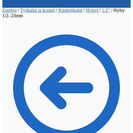
Etusivu
/
Työkalut ja koneet
/
Käsityökalut
/
Hylsyt
/
1/2”
/
Hylsy
1/2- 23mm