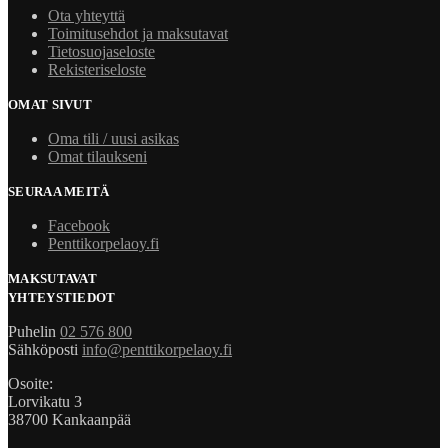
Ota yhteyttä
Toimitusehdot ja maksutavat
Tietosuojaseloste
Rekisteriseloste
OMAT SIVUT
Oma tili / uusi asikas
Omat tilaukseni
SEURAA MEITÄ
Facebook
Penttikorpelaoy.fi
MAKSUTAVAT
YHTEYSTIEDOT
Puhelin
02 576 800
Sähköposti
info@penttikorpelaoy.fi
Osoite:
Lorvikatu 3
38700 Kankaanpää