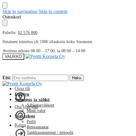
Skip to navigation
Skip to content
Ostoskori
Puhelin:
02 576 800
Ilmainen toimitus yli 100€ tilauksiin koko Suomeen.
Avoinna arkisin 08:00 – 17:00, la 08:00 – 14:00
VALIKKO
Etsi:
Etsi:
Haku
Haku
Oma tili
Etusivu
Valaistus ja sähkö
Sähkötarvikkeet
Ota yhteyttä
Muut valot
Maatalous
Peilit
Kassa
Rengasnastat
Tankkauspumput / pistoolit