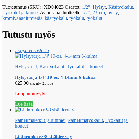
Tuotetunnus (SKU):
XD04023
Osastot:
1/2”
,
Hylsyt
,
Käsityökalut
,
Työkalut ja koneet
Avainsanat tuotteelle
1/2"
,
23mm
,
hylsy
,
kromivanadiumteräs
,
käsityökalu
,
työkalu
,
työkalut
Tutustu myös
Loppu varastosta
Hylsysarjat
,
Käsityökalut
,
Työkalut ja koneet
Hylsysarja 1/4′ 19-os. 4-14mm 6-kulma
€
25,90
sis. alv 25,5%
Loppuunmyyty
Lue lisää
Paineilmaletkut ja liittimet
,
Paineilmatyökalut
,
Työkalut ja
koneet
Liitinrunko r3/8 sisäkierre y