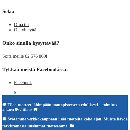
Selaa
Oma tili
Ota yhteyttä
Onko sinulla kysyttävää?
Soita meille
02 576 800
!
Tykkää meistä Facebookissa!
Facebook
€
0,00
0
🚚
Tilaa tuotteet lähimpään noutopisteeseen edullisesti – toimitus
alkaen 0€ / tilaus 🚚
🛍️ Syötämme verkkokauppaan lisää tuotteita koko ajan. Muista käydä
tarkistamassa uusimmat tuotteemme. 🛍️