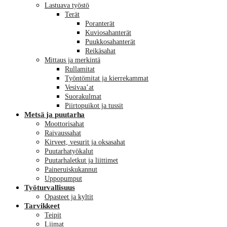
Lastuava työstö
Terät
Poranterät
Kuviosahanterät
Puukkosahanterät
Reikäsahat
Mittaus ja merkintä
Rullamitat
Työntömitat ja kierrekammat
Vesivaa’at
Suorakulmat
Piirtopuikot ja tussit
Metsä ja puutarha
Moottorisahat
Raivaussahat
Kirveet, vesurit ja oksasahat
Puutarhatyökalut
Puutarhaletkut ja liittimet
Paineruiskukannut
Uppopumput
Työturvallisuus
Opasteet ja kyltit
Tarvikkeet
Teipit
Liimat