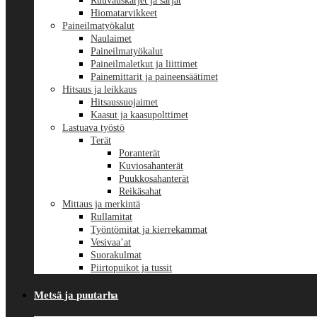
Ruuvauskärjet ja sarjat
Hiomatarvikkeet
Paineilmatyökalut
Naulaimet
Paineilmatyökalut
Paineilmaletkut ja liittimet
Painemittarit ja paineensäätimet
Hitsaus ja leikkaus
Hitsaussuojaimet
Kaasut ja kaasupolttimet
Lastuava työstö
Terät
Poranterät
Kuviosahanterät
Puukkosahanterät
Reikäsahat
Mittaus ja merkintä
Rullamitat
Työntömitat ja kierrekammat
Vesivaa’at
Suorakulmat
Piirtopuikot ja tussit
Metsä ja puutarha