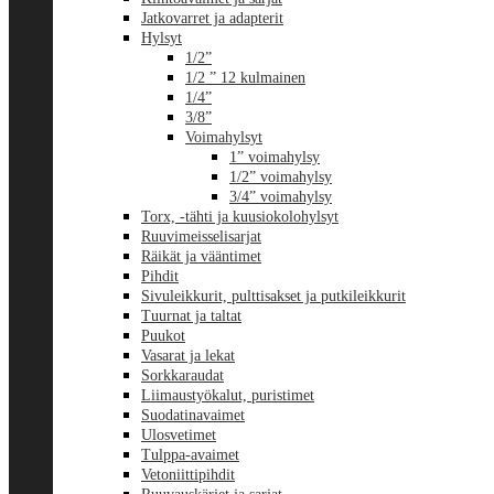
Jatkovarret ja adapterit
Hylsyt
1/2”
1/2 ” 12 kulmainen
1/4”
3/8”
Voimahylsyt
1” voimahylsy
1/2” voimahylsy
3/4” voimahylsy
Torx, -tähti ja kuusiokolohylsyt
Ruuvimeisselisarjat
Räikät ja vääntimet
Pihdit
Sivuleikkurit, pulttisakset ja putkileikkurit
Tuurnat ja taltat
Puukot
Vasarat ja lekat
Sorkkaraudat
Liimaustyökalut, puristimet
Suodatinavaimet
Ulosvetimet
Tulppa-avaimet
Vetoniittipihdit