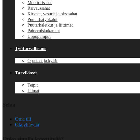
Moottorisahat
Raivaussahat
Kirveet, vesurit ja oksasahat
Puutarhatyökalut
Puutarhaletkut ja liittimet
Paineruiskukannut
Uppopumput
Työturvallisuus
Opasteet ja kyltit
Tarvikkeet
Teipit
Liimat
Selaa
Oma tili
Ota yhteyttä
Onko sinulla kysyttävää?