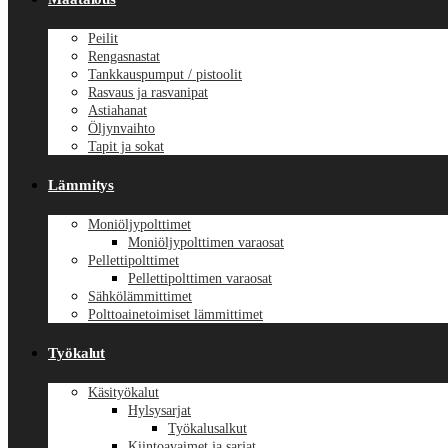
Peilit
Rengasnastat
Tankkauspumput / pistoolit
Rasvaus ja rasvanipat
Astiahanat
Öljynvaihto
Tapit ja sokat
Lämmitys
Moniöljypolttimet
Moniöljypolttimen varaosat
Pellettipolttimet
Pellettipolttimen varaosat
Sähkölämmittimet
Polttoainetoimiset lämmittimet
Työkalut
Käsityökalut
Hylsysarjat
Työkalusalkut
Kiintoavaimet ja sarjat