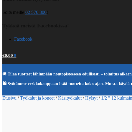
Soita meille
02 576 800
!
Tykkää meistä Facebookissa!
Facebook
€
0,00
0
🚚
Tilaa tuotteet lähimpään noutopisteeseen edullisesti – toimitus alkaen 
🛍️ Syötämme verkkokauppaan lisää tuotteita koko ajan. Muista käydä 
Etusivu
/
Työkalut ja koneet
/
Käsityökalut
/
Hylsyt
/
1/2 ” 12 kulmai