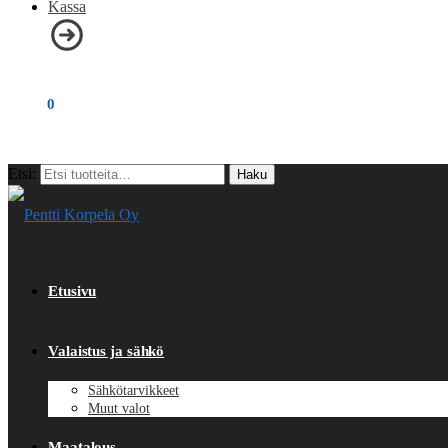
Kassa
€
0,00
0
Etsi:
Haku
Etusivu
Valaistus ja sähkö
Sähkötarvikkeet
Muut valot
Maatalous