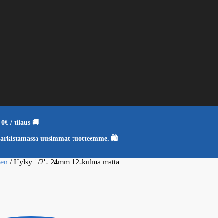
0€ / tilaus 🚚
tarkistamassa uusimmat tuotteemme. 🛍️
nen
/
Hylsy 1/2′- 24mm 12-kulma matta