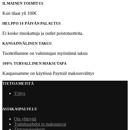
ILMAINEN TOIMITUS
Kun tilaat yli 100€
HELPPO 14 PÄIVÄN PALAUTUS
Ei koske muokattuja ja outlet poistotuotteita.
KANSAINVÄLINEN TAKUU
Tuotteillamme on valmistajan myöntämä takuu
100% TURVALLINEN MAKSUTAPA
Kaupassamme on käytössä Paytrail maksunvälitys
TIETOA MEISTÄ
Yritys
ASIAKASPALVELU
Ota yhteyttä
Toimitusehdot ja maksutavat
Tietosuojaseloste