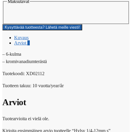
Maksutavat
Kysyttävää tuotteesta? Lähetä meille viesti!
Kuvaus
Arviot
0
– 6-kulma
– kromivanadiumterästä
Tuotekoodi: XD02112
Tuotteen takuu: 10 vuotta/year/år
Arviot
Tuotearvioita ei vielä ole.
Kirjoita ensimmäinen arvio tuotteelle “Hylsy 1/4-12mm s”