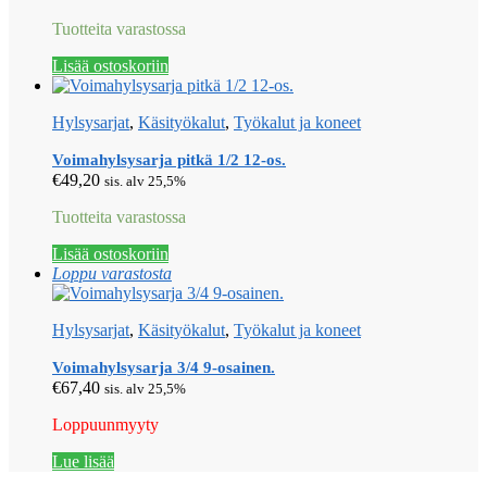
Tuotteita varastossa
Lisää ostoskoriin
Hylsysarjat
,
Käsityökalut
,
Työkalut ja koneet
Voimahylsysarja pitkä 1/2 12-os.
€
49,20
sis. alv 25,5%
Tuotteita varastossa
Lisää ostoskoriin
Loppu varastosta
Hylsysarjat
,
Käsityökalut
,
Työkalut ja koneet
Voimahylsysarja 3/4 9-osainen.
€
67,40
sis. alv 25,5%
Loppuunmyyty
Lue lisää