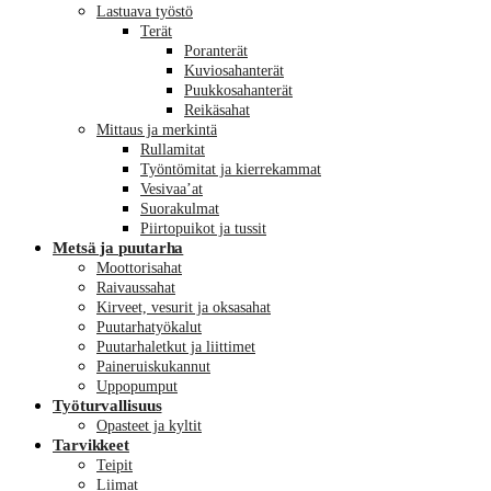
Lastuava työstö
Terät
Poranterät
Kuviosahanterät
Puukkosahanterät
Reikäsahat
Mittaus ja merkintä
Rullamitat
Työntömitat ja kierrekammat
Vesivaa’at
Suorakulmat
Piirtopuikot ja tussit
Metsä ja puutarha
Moottorisahat
Raivaussahat
Kirveet, vesurit ja oksasahat
Puutarhatyökalut
Puutarhaletkut ja liittimet
Paineruiskukannut
Uppopumput
Työturvallisuus
Opasteet ja kyltit
Tarvikkeet
Teipit
Liimat