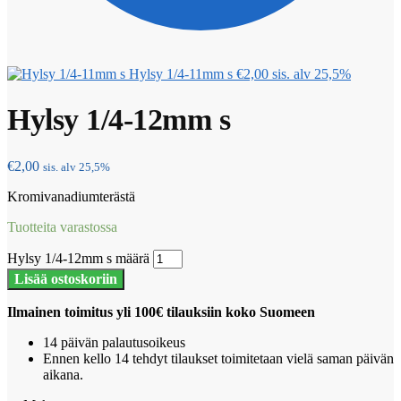
Hylsy 1/4-11mm s
€
2,00
sis. alv 25,5%
Hylsy 1/4-12mm s
€
2,00
sis. alv 25,5%
Kromivanadiumterästä
Tuotteita varastossa
Hylsy 1/4-12mm s määrä
Lisää ostoskoriin
Ilmainen toimitus yli 100€ tilauksiin koko Suomeen
14 päivän palautusoikeus
Ennen kello 14 tehdyt tilaukset toimitetaan vielä saman päivän
aikana.