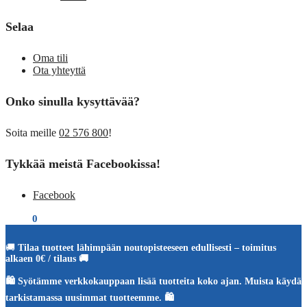
Selaa
Oma tili
Ota yhteyttä
Onko sinulla kysyttävää?
Soita meille
02 576 800
!
Tykkää meistä Facebookissa!
Facebook
€
0,00
0
🚚
Tilaa tuotteet lähimpään noutopisteeseen edullisesti – toimitus
alkaen 0€ / tilaus 🚚
🛍️ Syötämme verkkokauppaan lisää tuotteita koko ajan. Muista käydä
tarkistamassa uusimmat tuotteemme. 🛍️