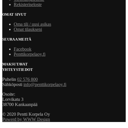
Rekisteriseloste
OMAT SIVUT
Oma tili / uusi asikas
Omat tilaukseni
SEURAA MEITÄ
Facebook
Penttikorpelaoy.fi
MAKSUTAVAT
YHTEYSTIEDOT
Puhelin
02 576 800
Sähköposti
info@penttikorpelaoy.fi
Osoite:
Lorvikatu 3
38700 Kankaanpää
© 2020 Pentti Korpela Oy
Powerd by WWW Design