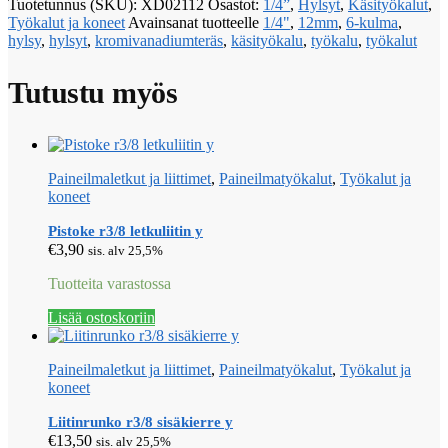
Tuotetunnus (SKU):
XD02112
Osastot:
1/4”
,
Hylsyt
,
Käsityökalut
,
Työkalut ja koneet
Avainsanat tuotteelle
1/4"
,
12mm
,
6-kulma
,
hylsy
,
hylsyt
,
kromivanadiumteräs
,
käsityökalu
,
työkalu
,
työkalut
Tutustu myös
Paineilmaletkut ja liittimet
,
Paineilmatyökalut
,
Työkalut ja
koneet
Pistoke r3/8 letkuliitin y
€
3,90
sis. alv 25,5%
Tuotteita varastossa
Lisää ostoskoriin
Paineilmaletkut ja liittimet
,
Paineilmatyökalut
,
Työkalut ja
koneet
Liitinrunko r3/8 sisäkierre y
€
13,50
sis. alv 25,5%