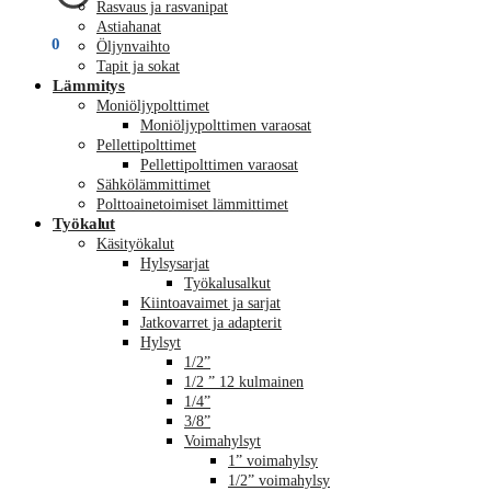
Rasvaus ja rasvanipat
Astiahanat
€
0,00
0
Öljynvaihto
Tapit ja sokat
Lämmitys
Moniöljypolttimet
Moniöljypolttimen varaosat
Pellettipolttimet
Pellettipolttimen varaosat
Sähkölämmittimet
Polttoainetoimiset lämmittimet
Työkalut
Käsityökalut
Hylsysarjat
Työkalusalkut
Kiintoavaimet ja sarjat
Jatkovarret ja adapterit
Hylsyt
1/2”
1/2 ” 12 kulmainen
1/4”
3/8”
Voimahylsyt
1” voimahylsy
1/2” voimahylsy