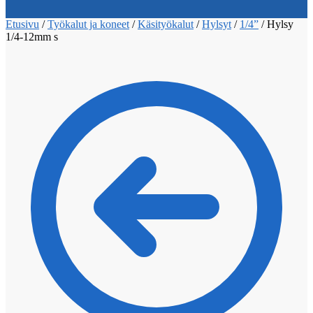
Etusivu
/
Työkalut ja koneet
/
Käsityökalut
/
Hylsyt
/
1/4”
/
Hylsy
1/4-12mm s