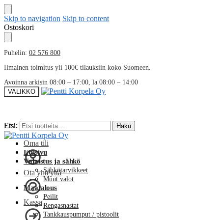
Skip to navigation
Skip to content
Ostoskori
Puhelin:
02 576 800
Ilmainen toimitus yli 100€ tilauksiin koko Suomeen.
Avoinna arkisin 08:00 – 17:00, la 08:00 – 14:00
VALIKKO
Etsi:
Etsi:
Haku
Haku
Oma tili
Etusivu
Valaistus ja sähkö
Sähkötarvikkeet
Ota yhteyttä
Muut valot
Maatalous
Peilit
Kassa
Rengasnastat
Tankkauspumput / pistoolit