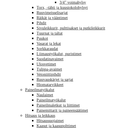
3/4” voimahylsy
Torx, -tähti ja kuusiokolohylsyt
Ruuvimeisselisarjat
Räikät ja vääntimet
Pihdit
Sivuleikkurit, pulttisakset ja putkileikkurit
Tuurnat ja taltat
Puukot
Vasarat ja lekat
Sorkkaraudat
Liimaustyökalut, puristimet
Suodatinavaimet
Ulosvetimet
Tulppa-avaimet
Vetoniittipihdit
Ruuvauskärjet ja sarjat
Hiomatarvikkeet
Paineilmatyökalut
Naulaimet
Paineilmatyökalut
Paineilmaletkut ja liittimet
Painemittarit ja paineensäätimet
Hitsaus ja leikkaus
Hitsaussuojaimet
Kaasut ja kaasupolttimet