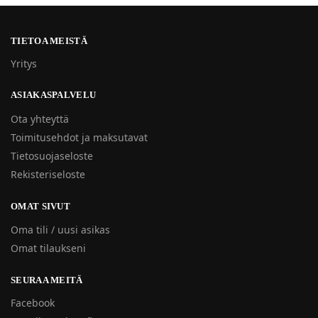
TIETOA MEISTÄ
Yritys
ASIAKASPALVELU
Ota yhteyttä
Toimitusehdot ja maksutavat
Tietosuojaseloste
Rekisteriseloste
OMAT SIVUT
Oma tili / uusi asikas
Omat tilaukseni
SEURAA MEITÄ
Facebook