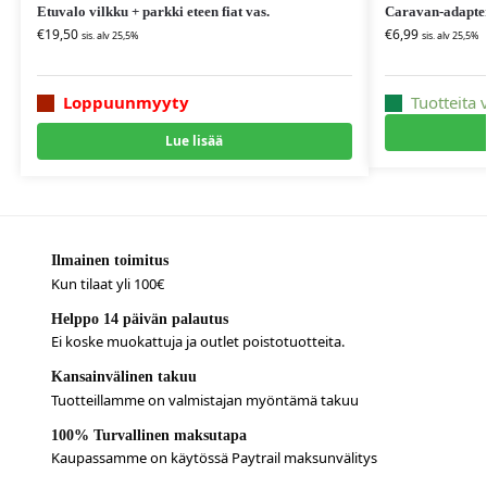
Etuvalo vilkku + parkki eteen fiat vas.
Caravan-adapter
€
19,50
€
6,99
sis. alv 25,5%
sis. alv 25,5%
Loppuunmyyty
Tuotteita 
Lue lisää
Ilmainen toimitus
Kun tilaat yli 100€
Helppo 14 päivän palautus
Ei koske muokattuja ja outlet poistotuotteita.
Kansainvälinen takuu
Tuotteillamme on valmistajan myöntämä takuu
100% Turvallinen maksutapa
Kaupassamme on käytössä Paytrail maksunvälitys