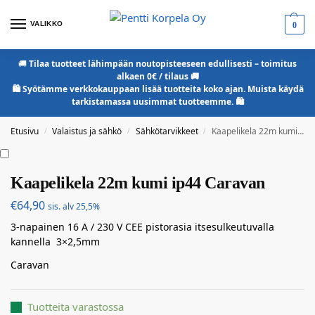
VALIKKO
0
🚚
Tilaa tuotteet lähimpään noutopisteeseen edullisesti – toimitus
alkaen 0€ / tilaus 🚚
🛍️ Syötämme verkkokauppaan lisää tuotteita koko ajan. Muista käydä
tarkistamassa uusimmat tuotteemme. 🛍️
Etusivu
Valaistus ja sähkö
Sähkötarvikkeet
Kaapelikela 22m kumi ip44 Caravan
/
/
/
Kaapelikela 22m kumi ip44 Caravan
€
64,90
sis. alv 25,5%
3-napainen 16 A / 230 V CEE pistorasia itsesulkeutuvalla
kannella 3×2,5mm
Caravan
Tuotteita varastossa