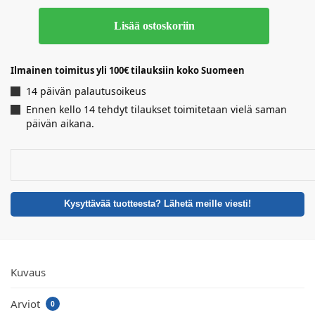
Lisää ostoskoriin
Ilmainen toimitus yli 100€ tilauksiin koko Suomeen
14 päivän palautusoikeus
Ennen kello 14 tehdyt tilaukset toimitetaan vielä saman
päivän aikana.
Kysyttävää tuotteesta? Lähetä meille viesti!
Kuvaus
Arviot
0