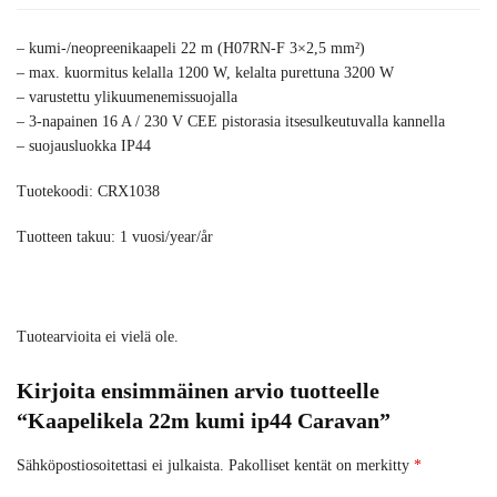
– kumi-/neopreenikaapeli 22 m (H07RN-F 3×2,5 mm²)
– max. kuormitus kelalla 1200 W, kelalta purettuna 3200 W
– varustettu ylikuumenemissuojalla
– 3-napainen 16 A / 230 V CEE pistorasia itsesulkeutuvalla kannella
– suojausluokka IP44
Tuotekoodi: CRX1038
Tuotteen takuu: 1 vuosi/year/år
Tuotearvioita ei vielä ole.
Kirjoita ensimmäinen arvio tuotteelle
“Kaapelikela 22m kumi ip44 Caravan”
Sähköpostiosoitettasi ei julkaista.
Pakolliset kentät on merkitty
*