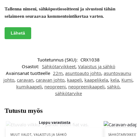
Tallenna nimeni, sähköpostiosoitteeni ja sivustoni tähän
selaimeen seuraavaa kommentointikertaa varten.
Tuotetunnus (SKU):
CRX1038
Osastot:
Sähkötarvikkeet
,
Valaistus ja sähkö
Avainsanat tuotteelle
22m
,
asuntoauto johto
,
asuntovaunu
johto
,
caravan
,
caravan johto
,
kaapeli
,
kaapelikela
,
kela
,
Kumi
,
kumikaapeli
,
neopreeni
,
neopreenikaapeli
,
sähkö
,
sähkötarvike
Tutustu myös
Loppu varastosta
MUUT VALOT
,
VALAISTUS JA SÄHKÖ
SÄHKÖTARVIKKEE