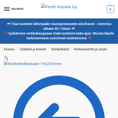
VALIKKO
0
Tilaa tuotteet lähimpään noutopisteeseen edullisesti – toimitus
alkaen 0€ / tilaus
Syötämme verkkokauppaan lisää tuotteita koko ajan. Muista käydä
tarkistamassa uusimmat tuotteemme.
Etusivu
Työkalut ja koneet
Käsityökalut
Kiintoavaimet ja sarjat
Kii
/
/
/