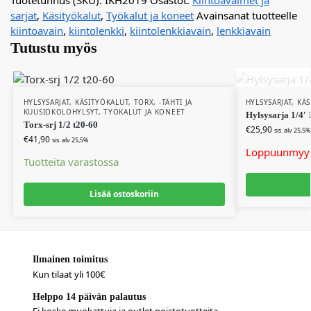
sarjat
,
Käsityökalut
,
Työkalut ja koneet
Avainsanat tuotteelle
kiintoavain
,
kiintolenkki
,
kiintolenkkiavain
,
lenkkiavain
Tutustu myös
HYLSYSARJAT
,
KÄSITYÖKALUT
,
TORX, -TÄHTI JA
HYLSYSARJAT
,
KÄS
KUUSIOKOLOHYLSYT
,
TYÖKALUT JA KONEET
Hylsysarja 1/4′
Torx-srj 1/2 t20-60
€
25,90
sis. alv 25,5%
€
41,90
sis. alv 25,5%
Loppuunmyy
Tuotteita varastossa
Lisää ostoskoriin
Ilmainen toimitus
Kun tilaat yli 100€
Helppo 14 päivän palautus