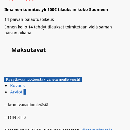
Ilmainen toimitus yli 100€ tilauksiin koko Suomeen
14 päivän palautusoikeus
Ennen kello 14 tehdyt tilaukset toimitetaan vielä saman
päivän aikana.
Maksutavat
Kysyttävää tuotteesta? Lähetä meille viesti!
Kuvaus
Arviot
0
– kromivanadiumterästä
– DIN 3113
Tuotetunnus (SKU):
IKH2019
Osastot:
Kiintoavaimet ja