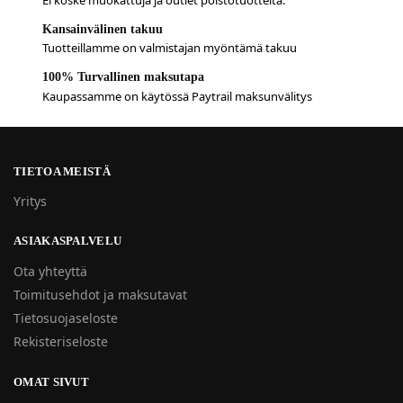
Ei koske muokattuja ja outlet poistotuotteita.
Kansainvälinen takuu
Tuotteillamme on valmistajan myöntämä takuu
100% Turvallinen maksutapa
Kaupassamme on käytössä Paytrail maksunvälitys
TIETOA MEISTÄ
Yritys
ASIAKASPALVELU
Ota yhteyttä
Toimitusehdot ja maksutavat
Tietosuojaseloste
Rekisteriseloste
OMAT SIVUT