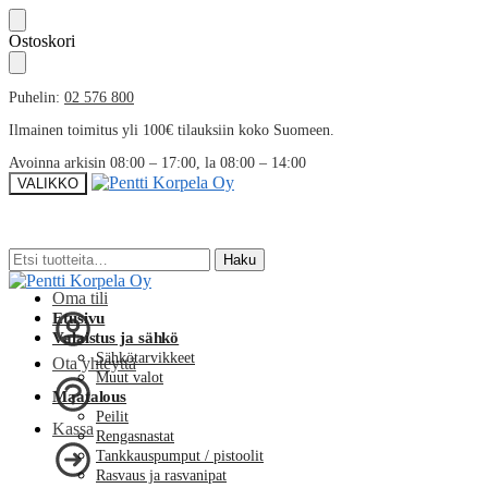
Skip
Skip
Ostoskori
to
to
navigation
content
Puhelin:
02 576 800
Ilmainen toimitus yli 100€ tilauksiin koko Suomeen.
Avoinna arkisin 08:00 – 17:00, la 08:00 – 14:00
VALIKKO
Etsi:
Etsi:
Haku
Haku
Oma tili
Etusivu
Valaistus ja sähkö
Sähkötarvikkeet
Ota yhteyttä
Muut valot
Maatalous
Peilit
Kassa
Rengasnastat
Tankkauspumput / pistoolit
Rasvaus ja rasvanipat