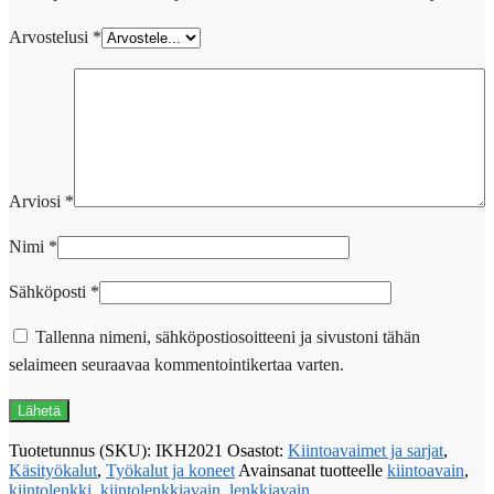
Arvostelusi
*
Arviosi
*
Nimi
*
Sähköposti
*
Tallenna nimeni, sähköpostiosoitteeni ja sivustoni tähän
selaimeen seuraavaa kommentointikertaa varten.
Tuotetunnus (SKU):
IKH2021
Osastot:
Kiintoavaimet ja sarjat
,
Käsityökalut
,
Työkalut ja koneet
Avainsanat tuotteelle
kiintoavain
,
kiintolenkki
,
kiintolenkkiavain
,
lenkkiavain