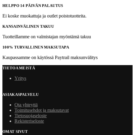
HELPPO 14 PÄIVÄN PALAUTUS
Ei koske muokattuja ja outlet poistotuotteita.
KANSAINVÄLINEN TAKUU
Tuotteillamme on valmistajan myöntämä takuu
100% TURVALLINEN MAKSUTAPA
Kaupassamme on käytössä Paytrail maksunvälitys
TIETOA MEISTÄ
Yritys
ASIAKASPALVELU
Ota yhteyttä
Toimitusehdot ja maksutavat
Tietosuojaseloste
Rekisteriseloste
OMAT SIVUT