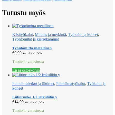
Tutustu myös
Käsityökalut
,
Mittaus ja merkintä
,
Työkalut ja koneet
,
Työntömitat ja kierrekammat
Työntömitta metallinen
€
9,99
sis. alv 25,5%
Tuotteita varastossa
Lisää ostoskoriin
Paineilmaletkut ja liittimet
,
Paineilmatyökalut
,
Työkalut ja
koneet
Liitinrunko 1/2 letkuliitin y
€
14,90
sis. alv 25,5%
Tuotteita varastossa