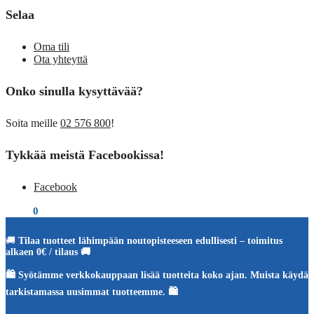
Selaa
Oma tili
Ota yhteyttä
Onko sinulla kysyttävää?
Soita meille
02 576 800
!
Tykkää meistä Facebookissa!
Facebook
€
0,00
0
🚚
Tilaa tuotteet lähimpään noutopisteeseen edullisesti – toimitus
alkaen 0€ / tilaus 🚚
🛍️ Syötämme verkkokauppaan lisää tuotteita koko ajan. Muista käydä
tarkistamassa uusimmat tuotteemme. 🛍️