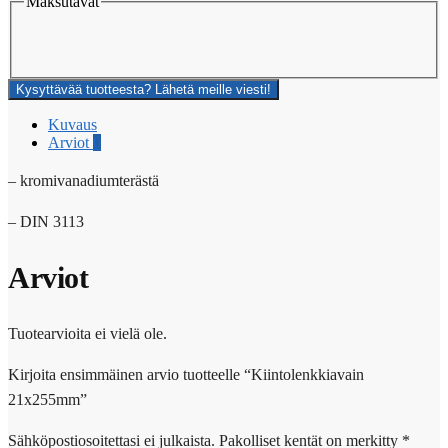
Maksutavat
Kysyttävää tuotteesta? Lähetä meille viesti!
Kuvaus
Arviot
0
– kromivanadiumterästä
– DIN 3113
Arviot
Tuotearvioita ei vielä ole.
Kirjoita ensimmäinen arvio tuotteelle “Kiintolenkkiavain
21x255mm”
Sähköpostiosoitettasi ei julkaista.
Pakolliset kentät on merkitty
*