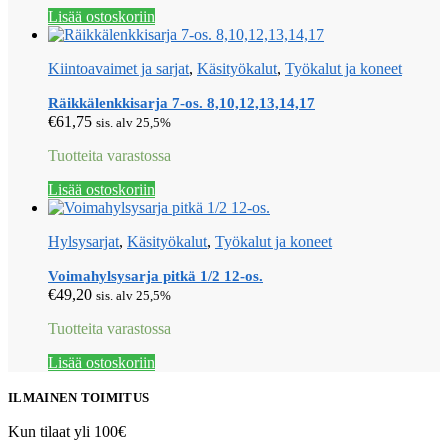
Lisää ostoskoriin
Kiintoavaimet ja sarjat
,
Käsityökalut
,
Työkalut ja koneet
Räikkälenkkisarja 7-os. 8,10,12,13,14,17
€
61,75
sis. alv 25,5%
Tuotteita varastossa
Lisää ostoskoriin
Hylsysarjat
,
Käsityökalut
,
Työkalut ja koneet
Voimahylsysarja pitkä 1/2 12-os.
€
49,20
sis. alv 25,5%
Tuotteita varastossa
Lisää ostoskoriin
ILMAINEN TOIMITUS
Kun tilaat yli 100€