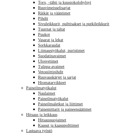
Torx, -tähti ja kuusiokolohylsyt
Ruuvimeisselisarjat
Räikät ja vääntimet
Pihdit
Sivuleikkurit, pulttisakset ja putkileikkurit
Tuurnat ja taltat
Puukot
Vasarat ja lekat
Sorkkaraudat
Liimaustyökalut, puristimet
Suodatinavaimet
Ulosvetimet
Tulppa-avaimet
Vetoniittipihdit
Ruuvauskärjet ja sarjat
Hiomatarvikkeet
Paineilmatyökalut
Naulaimet
Paineilmatyökalut
Paineilmaletkut ja liittimet
Painemittarit ja paineensäätimet
Hitsaus ja leikkaus
Hitsaussuojaimet
Kaasut ja kaasupolttimet
Lastuava työstö