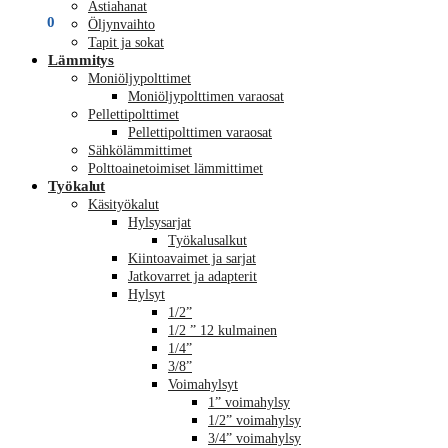
Astiahanat
€
0,00
0
Öljynvaihto
Tapit ja sokat
Lämmitys
Moniöljypolttimet
Moniöljypolttimen varaosat
Pellettipolttimet
Pellettipolttimen varaosat
Sähkölämmittimet
Polttoainetoimiset lämmittimet
Työkalut
Käsityökalut
Hylsysarjat
Työkalusalkut
Kiintoavaimet ja sarjat
Jatkovarret ja adapterit
Hylsyt
1/2”
1/2 ” 12 kulmainen
1/4”
3/8”
Voimahylsyt
1” voimahylsy
1/2” voimahylsy
3/4” voimahylsy