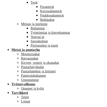
Terät
Poranterät
Kuviosahanterät
Puukkosahanterät
Reikäsahat
Mittaus ja merkintä
Rullamitat
Työntömitat ja kierrekammat
Vesivaa’at
Suorakulmat
Piirtopuikot ja tussit
Metsä ja puutarha
Moottorisahat
Raivaussahat
Kirveet, vesurit ja oksasahat
Puutarhatyökalut
Puutarhaletkut ja liittimet
Paineruiskukannut
Uppopumput
Työturvallisuus
Opasteet ja kyltit
Tarvikkeet
Teipit
Liimat