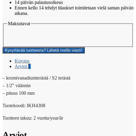
14 päivän palautusoikeus
Ennen kello 14 tehdyt tilaukset toimitetaan vielä saman päivän
aikana.
Maksutavat
Kysyttävää tuotteesta? Lähetä meille viesti!
Kuvaus
Arviot
0
– kromivanadiumterästä / S2 terästä
– 1/2″ väännin
– pituus 100 mm
Tuotekoodi: IKH4308
Tuotteen takuu: 2 vuotta/year/år
Arviot