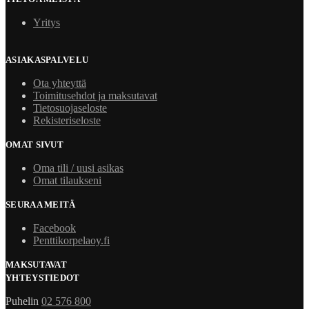
Yritys
ASIAKASPALVELU
Ota yhteyttä
Toimitusehdot ja maksutavat
Tietosuojaseloste
Rekisteriseloste
OMAT SIVUT
Oma tili / uusi asikas
Omat tilaukseni
SEURAA MEITÄ
Facebook
Penttikorpelaoy.fi
MAKSUTAVAT
YHTEYSTIEDOT
Puhelin
02 576 800