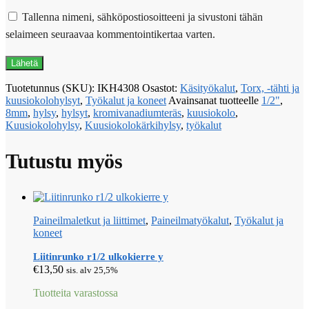
Tallenna nimeni, sähköpostiosoitteeni ja sivustoni tähän
selaimeen seuraavaa kommentointikertaa varten.
Tuotetunnus (SKU):
IKH4308
Osastot:
Käsityökalut
,
Torx, -tähti ja
kuusiokolohylsyt
,
Työkalut ja koneet
Avainsanat tuotteelle
1/2"
,
8mm
,
hylsy
,
hylsyt
,
kromivanadiumteräs
,
kuusiokolo
,
Kuusiokolohylsy
,
Kuusiokolokärkihylsy
,
työkalut
Tutustu myös
Paineilmaletkut ja liittimet
,
Paineilmatyökalut
,
Työkalut ja
koneet
Liitinrunko r1/2 ulkokierre y
€
13,50
sis. alv 25,5%
Tuotteita varastossa