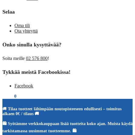
Selaa
Oma tili
Ota yhteyttä
Onko sinulla kysyttävää?
Soita meille
02 576 800
!
Tykkää meistä Facebookissa!
Facebook
€
0,00
0
🚚
Tilaa tuotteet lähimpään noutopisteeseen edullisesti – toimitus
alkaen 0€ / tilaus 🚚
🛍️ Syötämme verkkokauppaan lisää tuotteita koko ajan. Muista käydä
tarkistamassa uusimmat tuotteemme. 🛍️