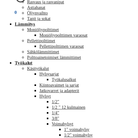
Rasvaus ja rasvanipat
Astiahanat
€
0,00
0
Öljynvaihto
Tapit ja sokat
Lämmitys
Moniöljypolttimet
Moniöljypolttimen varaosat
Pellettipolttimet
Pellettipolttimen varaosat
Sähkölämmittimet
Polttoainetoimiset lämmittimet
Työkalut
Käsityökalut
Hylsysarjat
Työkalusalkut
Kiintoavaimet ja sarjat
Jatkovarret ja adapterit
Hylsyt
1/2”
1/2 ” 12 kulmainen
1/4”
3/8”
Voimahylsyt
1” voimahylsy
1/2” voimahylsy