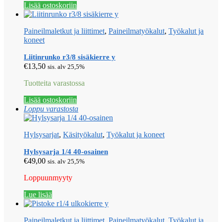
Lisää ostoskoriin
Paineilmaletkut ja liittimet
,
Paineilmatyökalut
,
Työkalut ja
koneet
Liitinrunko r3/8 sisäkierre y
€
13,50
sis. alv 25,5%
Tuotteita varastossa
Lisää ostoskoriin
Loppu varastosta
Hylsysarjat
,
Käsityökalut
,
Työkalut ja koneet
Hylsysarja 1/4 40-osainen
€
49,00
sis. alv 25,5%
Loppuunmyyty
Lue lisää
Paineilmaletkut ja liittimet
,
Paineilmatyökalut
,
Työkalut ja