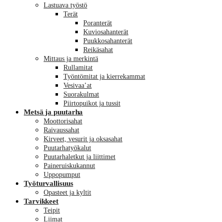
Lastuava työstö
Terät
Poranterät
Kuviosahanterät
Puukkosahanterät
Reikäsahat
Mittaus ja merkintä
Rullamitat
Työntömitat ja kierrekammat
Vesivaa’at
Suorakulmat
Piirtopuikot ja tussit
Metsä ja puutarha
Moottorisahat
Raivaussahat
Kirveet, vesurit ja oksasahat
Puutarhatyökalut
Puutarhaletkut ja liittimet
Paineruiskukannut
Uppopumput
Työturvallisuus
Opasteet ja kyltit
Tarvikkeet
Teipit
Liimat