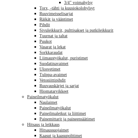
3/4” voimahylsy
Torx, -tähti ja kuusiokolohylsyt
Ruuvimeisselisarjat
Räikät ja vääntimet
Pihdit
Sivuleikkurit, pulttisakset ja putkileikkurit
Tuurnat ja taltat
Puukot
Vasarat ja lekat
Sorkkaraudat
Liimaustyökalut, puristimet
Suodatinavaimet
Ulosvetimet
Tulppa-avaimet
Vetoniittipihdit
Ruuvauskärjet ja sarjat
Hiomatarvikkeet
Paineilmatyökalut
Naulaimet
Paineilmatyökalut
Paineilmaletkut ja liittimet
Painemittarit ja paineensäätimet
Hitsaus ja leikkaus
Hitsaussuojaimet
Kaasut ja kaasupolttimet