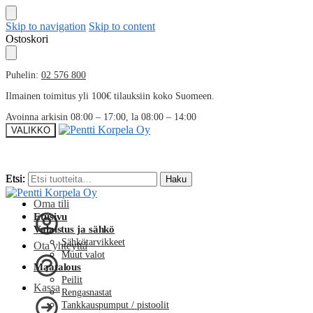
Skip to navigation
Skip to content
Ostoskori
Puhelin:
02 576 800
Ilmainen toimitus yli 100€ tilauksiin koko Suomeen.
Avoinna arkisin 08:00 – 17:00, la 08:00 – 14:00
VALIKKO
Etsi:
Etsi:
Haku
Haku
Oma tili
Etusivu
Valaistus ja sähkö
Sähkötarvikkeet
Ota yhteyttä
Muut valot
Maatalous
Peilit
Kassa
Rengasnastat
Tankkauspumput / pistoolit