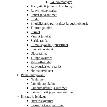
3/4” voimahylsy
Torx, -tähti ja kuusiokolohylsyt
Ruuvimeisselisarjat
Räikät ja vääntimet
Pihdit
Sivuleikkurit, pulttisakset ja putkileikkurit
Tuurnat ja taltat
Puukot
Vasarat ja lekat
Sorkkaraudat
Liimaustyökalut, puristimet
Suodatinavaimet
Ulosvetimet
Tulppa-avaimet
Vetoniittipihdit
Ruuvauskärjet ja sarjat
Hiomatarvikkeet
Paineilmatyökalut
Naulaimet
Paineilmatyökalut
Paineilmaletkut ja liittimet
Painemittarit ja paineensäätimet
Hitsaus ja leikkaus
Hitsaussuojaimet
Kaasut ja kaasupolttimet