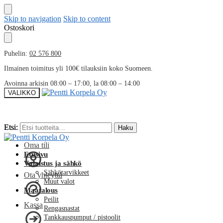
Skip to navigation
Skip to content
Ostoskori
Puhelin:
02 576 800
Ilmainen toimitus yli 100€ tilauksiin koko Suomeen.
Avoinna arkisin 08:00 – 17:00, la 08:00 – 14:00
VALIKKO
Etsi:
Etsi:
Haku
Haku
Oma tili
Etusivu
Valaistus ja sähkö
Sähkötarvikkeet
Ota yhteyttä
Muut valot
Maatalous
Peilit
Kassa
Rengasnastat
Tankkauspumput / pistoolit