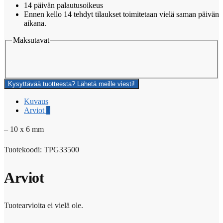
14 päivän palautusoikeus
Ennen kello 14 tehdyt tilaukset toimitetaan vielä saman päivän
aikana.
Maksutavat
Kysyttävää tuotteesta? Lähetä meille viesti!
Kuvaus
Arviot
0
– 10 x 6 mm
Tuotekoodi: TPG33500
Arviot
Tuotearvioita ei vielä ole.