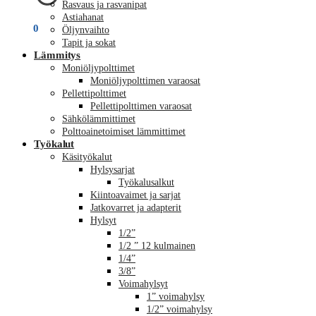
Rasvaus ja rasvanipat
Astiahanat
€
0,00
0
Öljynvaihto
Tapit ja sokat
Lämmitys
Moniöljypolttimet
Moniöljypolttimen varaosat
Pellettipolttimet
Pellettipolttimen varaosat
Sähkölämmittimet
Polttoainetoimiset lämmittimet
Työkalut
Käsityökalut
Hylsysarjat
Työkalusalkut
Kiintoavaimet ja sarjat
Jatkovarret ja adapterit
Hylsyt
1/2”
1/2 ” 12 kulmainen
1/4”
3/8”
Voimahylsyt
1” voimahylsy
1/2” voimahylsy