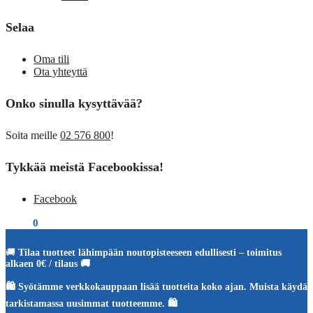
Selaa
Oma tili
Ota yhteyttä
Onko sinulla kysyttävää?
Soita meille
02 576 800
!
Tykkää meistä Facebookissa!
Facebook
€
0,00
0
🚚
Tilaa tuotteet lähimpään noutopisteeseen edullisesti – toimitus
alkaen 0€ / tilaus 🚚
🛍️ Syötämme verkkokauppaan lisää tuotteita koko ajan. Muista käydä
tarkistamassa uusimmat tuotteemme. 🛍️