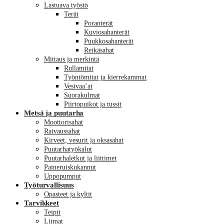
Lastuava työstö
Terät
Poranterät
Kuviosahanterät
Puukkosahanterät
Reikäsahat
Mittaus ja merkintä
Rullamitat
Työntömitat ja kierrekammat
Vesivaa’at
Suorakulmat
Piirtopuikot ja tussit
Metsä ja puutarha
Moottorisahat
Raivaussahat
Kirveet, vesurit ja oksasahat
Puutarhatyökalut
Puutarhaletkut ja liittimet
Paineruiskukannut
Uppopumput
Työturvallisuus
Opasteet ja kyltit
Tarvikkeet
Teipit
Liimat