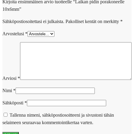
Kirjoita ensimmäinen arvio tuotteelle “Laikan pidin porakoneelle
10x6mm”
Sähköpostiosoitettasi ei julkaista.
Pakolliset kentät on merkitty
*
Arvostelusi
*
Arviosi
*
Nimi
*
Sähköposti
*
Tallenna nimeni, sähköpostiosoitteeni ja sivustoni tähän
selaimeen seuraavaa kommentointikertaa varten.