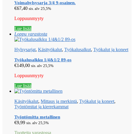
Voimahylsysarja 3/4 9-osainen.
€
67,40
sis. alv 25,5%
Loppuunmyyty
Lue lisää
Loppu varastosta
Hylsysarjat
,
Käsityökalut
,
Työkalusalkut
,
Työkalut ja koneet
Työkalusalkku 1/4&1/2 89-os
€
149,00
sis. alv 25,5%
Loppuunmyyty
Lue lisää
Käsityökalut
,
Mittaus ja merkintä
,
Työkalut ja koneet
,
Työntömitat ja kierrekammat
Työntömitta metallinen
€
9,99
sis. alv 25,5%
Tuotteita varastossa