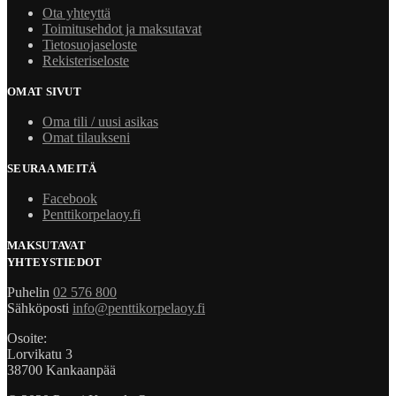
Ota yhteyttä
Toimitusehdot ja maksutavat
Tietosuojaseloste
Rekisteriseloste
OMAT SIVUT
Oma tili / uusi asikas
Omat tilaukseni
SEURAA MEITÄ
Facebook
Penttikorpelaoy.fi
MAKSUTAVAT
YHTEYSTIEDOT
Puhelin
02 576 800
Sähköposti
info@penttikorpelaoy.fi
Osoite:
Lorvikatu 3
38700 Kankaanpää