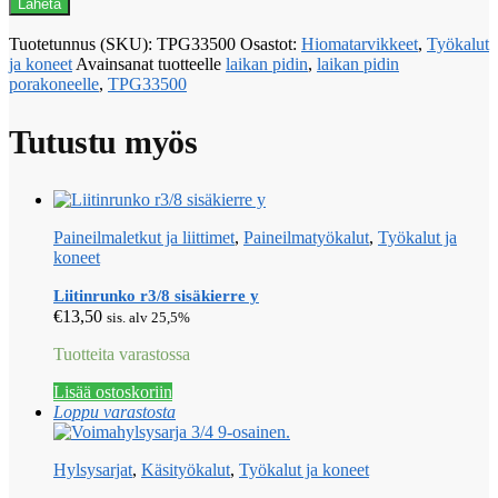
Tuotetunnus (SKU):
TPG33500
Osastot:
Hiomatarvikkeet
,
Työkalut
ja koneet
Avainsanat tuotteelle
laikan pidin
,
laikan pidin
porakoneelle
,
TPG33500
Tutustu myös
Paineilmaletkut ja liittimet
,
Paineilmatyökalut
,
Työkalut ja
koneet
Liitinrunko r3/8 sisäkierre y
€
13,50
sis. alv 25,5%
Tuotteita varastossa
Lisää ostoskoriin
Loppu varastosta
Hylsysarjat
,
Käsityökalut
,
Työkalut ja koneet