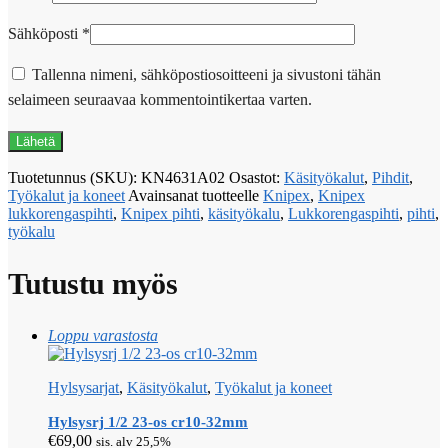
Sähköposti
*
Tallenna nimeni, sähköpostiosoitteeni ja sivustoni tähän
selaimeen seuraavaa kommentointikertaa varten.
Tuotetunnus (SKU):
KN4631A02
Osastot:
Käsityökalut
,
Pihdit
,
Työkalut ja koneet
Avainsanat tuotteelle
Knipex
,
Knipex
lukkorengaspihti
,
Knipex pihti
,
käsityökalu
,
Lukkorengaspihti
,
pihti
,
työkalu
Tutustu myös
Loppu varastosta
Hylsysarjat
,
Käsityökalut
,
Työkalut ja koneet
Hylsysrj 1/2 23-os cr10-32mm
€
69,00
sis. alv 25,5%