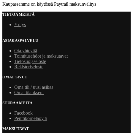
Kaupassamme on käytössä Paytrail maksunvälitys
TIETOA MEISTÄ
Yritys
ASIAKASPALVELU
Ota yhteyttä
Toimitusehdot ja maksutavat
Tietosuojaseloste
Rekisteriseloste
OMAT SIVUT
Oma tili / uusi asikas
Omat tilaukseni
SEURAA MEITÄ
Facebook
Penttikorpelaoy.fi
MAKSUTAVAT