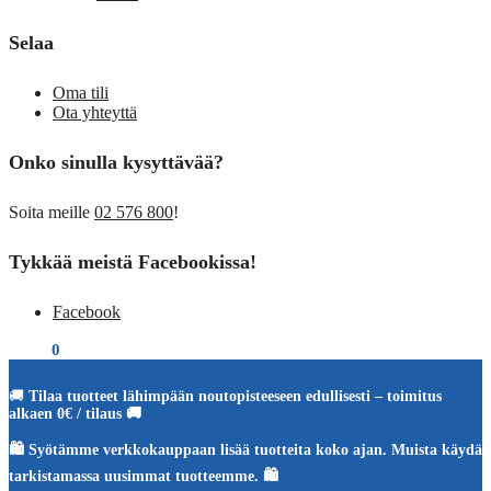
Selaa
Oma tili
Ota yhteyttä
Onko sinulla kysyttävää?
Soita meille
02 576 800
!
Tykkää meistä Facebookissa!
Facebook
€
0,00
0
🚚
Tilaa tuotteet lähimpään noutopisteeseen edullisesti – toimitus
alkaen 0€ / tilaus 🚚
🛍️ Syötämme verkkokauppaan lisää tuotteita koko ajan. Muista käydä
tarkistamassa uusimmat tuotteemme. 🛍️