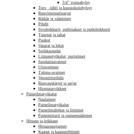
3/4” voimahylsy
Torx, -tähti ja kuusiokolohylsyt
Ruuvimeisselisarjat
Räikät ja vääntimet
Pihdit
Sivuleikkurit, pulttisakset ja putkileikkurit
Tuurnat ja taltat
Puukot
Vasarat ja lekat
Sorkkaraudat
Liimaustyökalut, puristimet
Suodatinavaimet
Ulosvetimet
Tulppa-avaimet
Vetoniittipihdit
Ruuvauskärjet ja sarjat
Hiomatarvikkeet
Paineilmatyökalut
Naulaimet
Paineilmatyökalut
Paineilmaletkut ja liittimet
Painemittarit ja paineensäätimet
Hitsaus ja leikkaus
Hitsaussuojaimet
Kaasut ja kaasupolttimet