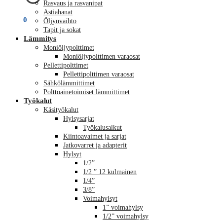
Rasvaus ja rasvanipat
Astiahanat
€
0,00
0
Öljynvaihto
Tapit ja sokat
Lämmitys
Moniöljypolttimet
Moniöljypolttimen varaosat
Pellettipolttimet
Pellettipolttimen varaosat
Sähkölämmittimet
Polttoainetoimiset lämmittimet
Työkalut
Käsityökalut
Hylsysarjat
Työkalusalkut
Kiintoavaimet ja sarjat
Jatkovarret ja adapterit
Hylsyt
1/2”
1/2 ” 12 kulmainen
1/4”
3/8”
Voimahylsyt
1” voimahylsy
1/2” voimahylsy