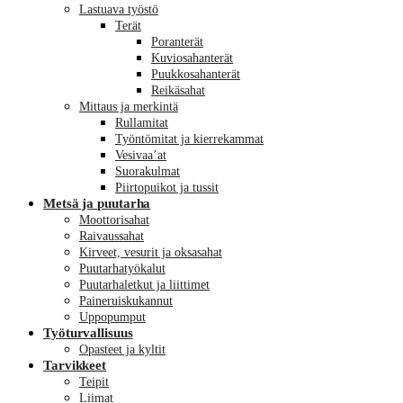
Lastuava työstö
Terät
Poranterät
Kuviosahanterät
Puukkosahanterät
Reikäsahat
Mittaus ja merkintä
Rullamitat
Työntömitat ja kierrekammat
Vesivaa’at
Suorakulmat
Piirtopuikot ja tussit
Metsä ja puutarha
Moottorisahat
Raivaussahat
Kirveet, vesurit ja oksasahat
Puutarhatyökalut
Puutarhaletkut ja liittimet
Paineruiskukannut
Uppopumput
Työturvallisuus
Opasteet ja kyltit
Tarvikkeet
Teipit
Liimat