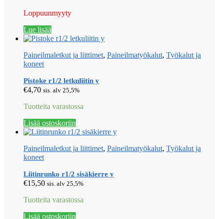
Loppuunmyyty
Lue lisää
Paineilmaletkut ja liittimet
,
Paineilmatyökalut
,
Työkalut ja
koneet
Pistoke r1/2 letkuliitin y
€
4,70
sis. alv 25,5%
Tuotteita varastossa
Lisää ostoskoriin
Paineilmaletkut ja liittimet
,
Paineilmatyökalut
,
Työkalut ja
koneet
Liitinrunko r1/2 sisäkierre y
€
15,50
sis. alv 25,5%
Tuotteita varastossa
Lisää ostoskoriin