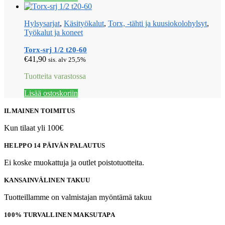
Hylsysarjat
,
Käsityökalut
,
Torx, -tähti ja kuusiokolohylsyt
,
Työkalut ja koneet
Torx-srj 1/2 t20-60
€
41,90
sis. alv 25,5%
Tuotteita varastossa
Lisää ostoskoriin
ILMAINEN TOIMITUS
Kun tilaat yli 100€
HELPPO 14 PÄIVÄN PALAUTUS
Ei koske muokattuja ja outlet poistotuotteita.
KANSAINVÄLINEN TAKUU
Tuotteillamme on valmistajan myöntämä takuu
100% TURVALLINEN MAKSUTAPA