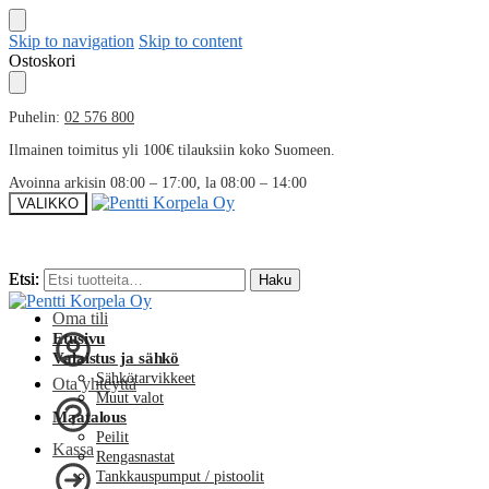
Skip to navigation
Skip to content
Ostoskori
Puhelin:
02 576 800
Ilmainen toimitus yli 100€ tilauksiin koko Suomeen.
Avoinna arkisin 08:00 – 17:00, la 08:00 – 14:00
VALIKKO
Etsi:
Etsi:
Haku
Haku
Oma tili
Etusivu
Valaistus ja sähkö
Sähkötarvikkeet
Ota yhteyttä
Muut valot
Maatalous
Peilit
Kassa
Rengasnastat
Tankkauspumput / pistoolit