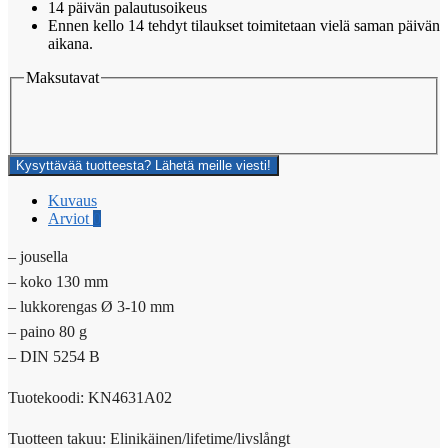
14 päivän palautusoikeus
Ennen kello 14 tehdyt tilaukset toimitetaan vielä saman päivän
aikana.
Maksutavat
Kysyttävää tuotteesta? Lähetä meille viesti!
Kuvaus
Arviot
0
– jousella
– koko 130 mm
– lukkorengas Ø 3-10 mm
– paino 80 g
– DIN 5254 B
Tuotekoodi: KN4631A02
Tuotteen takuu: Elinikäinen/lifetime/livslångt