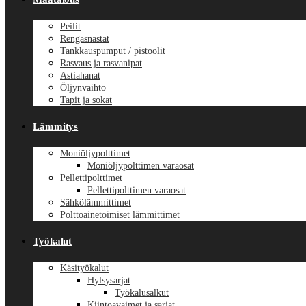
Peilit
Rengasnastat
Tankkauspumput / pistoolit
Rasvaus ja rasvanipat
Astiahanat
Öljynvaihto
Tapit ja sokat
Lämmitys
Moniöljypolttimet
Moniöljypolttimen varaosat
Pellettipolttimet
Pellettipolttimen varaosat
Sähkölämmittimet
Polttoainetoimiset lämmittimet
Työkalut
Käsityökalut
Hylsysarjat
Työkalusalkut
Kiintoavaimet ja sarjat