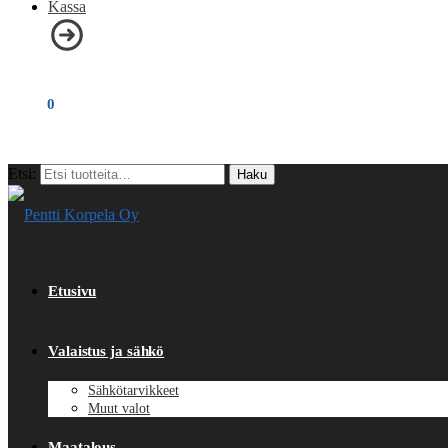
Kassa
€
0,00
0
Etsi:
Haku
Etusivu
Valaistus ja sähkö
Sähkötarvikkeet
Muut valot
Maatalous