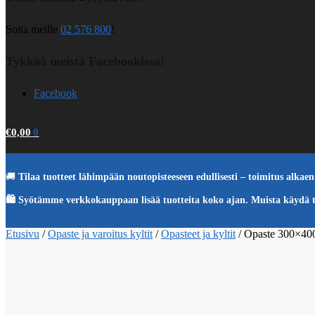
Soita meille
02 576 800
!
Tykkää meistä Facebookissa!
Facebook
€
0,00
0
🚚
Tilaa tuotteet lähimpään noutopisteeseen edullisesti – toimitus alkaen 
🛍️ Syötämme verkkokauppaan lisää tuotteita koko ajan. Muista käydä 
Etusivu
/
Opaste ja varoitus kyltit
/
Opasteet ja kyltit
/
Opaste 300×400 