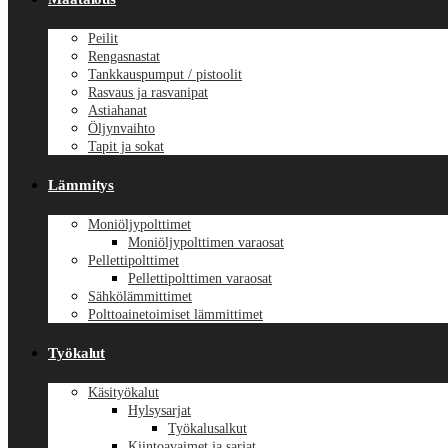
Peilit
Rengasnastat
Tankkauspumput / pistoolit
Rasvaus ja rasvanipat
Astiahanat
Öljynvaihto
Tapit ja sokat
Lämmitys
Moniöljypolttimet
Moniöljypolttimen varaosat
Pellettipolttimet
Pellettipolttimen varaosat
Sähkölämmittimet
Polttoainetoimiset lämmittimet
Työkalut
Käsityökalut
Hylsysarjat
Työkalusalkut
Kiintoavaimet ja sarjat