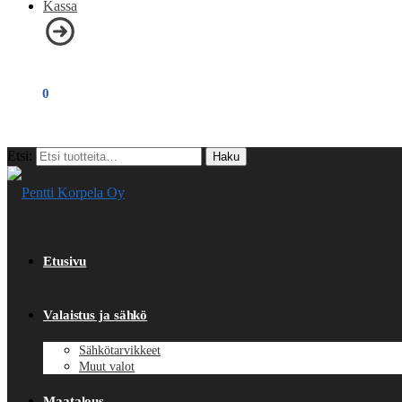
Kassa
€
0,00
0
Etsi:
Haku
Etusivu
Valaistus ja sähkö
Sähkötarvikkeet
Muut valot
Maatalous