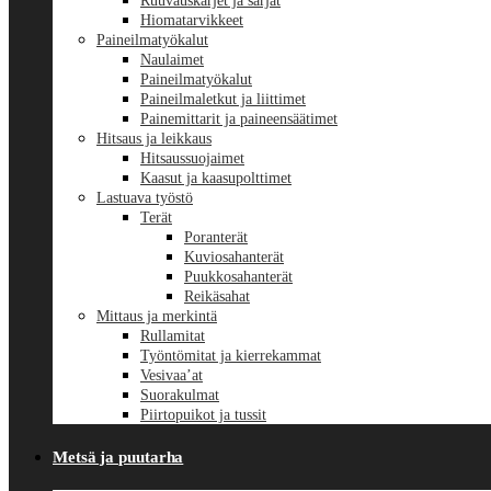
Ruuvauskärjet ja sarjat
Hiomatarvikkeet
Paineilmatyökalut
Naulaimet
Paineilmatyökalut
Paineilmaletkut ja liittimet
Painemittarit ja paineensäätimet
Hitsaus ja leikkaus
Hitsaussuojaimet
Kaasut ja kaasupolttimet
Lastuava työstö
Terät
Poranterät
Kuviosahanterät
Puukkosahanterät
Reikäsahat
Mittaus ja merkintä
Rullamitat
Työntömitat ja kierrekammat
Vesivaa’at
Suorakulmat
Piirtopuikot ja tussit
Metsä ja puutarha