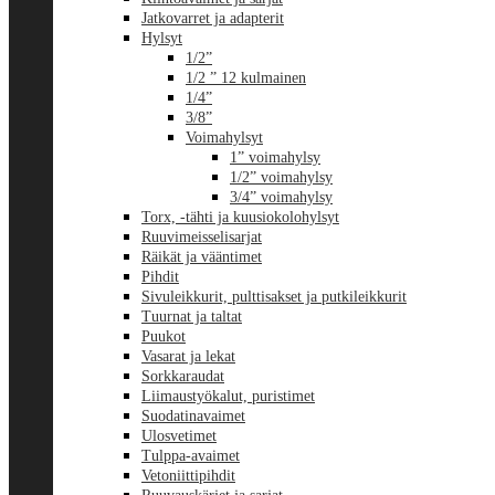
Jatkovarret ja adapterit
Hylsyt
1/2”
1/2 ” 12 kulmainen
1/4”
3/8”
Voimahylsyt
1” voimahylsy
1/2” voimahylsy
3/4” voimahylsy
Torx, -tähti ja kuusiokolohylsyt
Ruuvimeisselisarjat
Räikät ja vääntimet
Pihdit
Sivuleikkurit, pulttisakset ja putkileikkurit
Tuurnat ja taltat
Puukot
Vasarat ja lekat
Sorkkaraudat
Liimaustyökalut, puristimet
Suodatinavaimet
Ulosvetimet
Tulppa-avaimet
Vetoniittipihdit