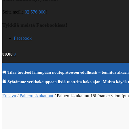
Soita meille
02 576 800
!
Tykkää meistä Facebookissa!
Facebook
€
0,00
0
🚚
Tilaa tuotteet lähimpään noutopisteeseen edullisesti – toimitus alkaen 
🛍️ Syötämme verkkokauppaan lisää tuotteita koko ajan. Muista käydä 
Etusivu
/
Paineruiskukannut
/
Paineruiskukannu 15l foamer viton fpm