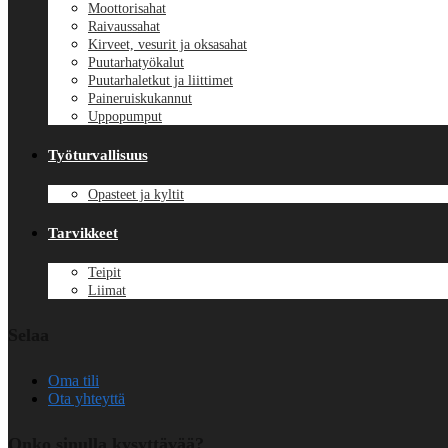
Moottorisahat
Raivaussahat
Kirveet, vesurit ja oksasahat
Puutarhatyökalut
Puutarhaletkut ja liittimet
Paineruiskukannut
Uppopumput
Työturvallisuus
Opasteet ja kyltit
Tarvikkeet
Teipit
Liimat
Selaa
Oma tili
Ota yhteyttä
Onko sinulla kysyttävää?