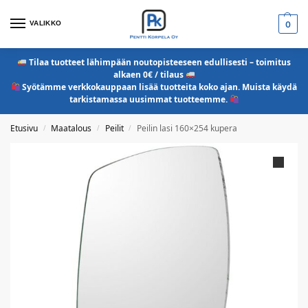
VALIKKO
0
Tilaa tuotteet lähimpään noutopisteeseen edullisesti – toimitus
alkaen 0€ / tilaus
Syötämme verkkokauppaan lisää tuotteita koko ajan. Muista käydä
tarkistamassa uusimmat tuotteemme.
Etusivu
Maatalous
Peilit
Peilin lasi 160×254 kupera
/
/
/