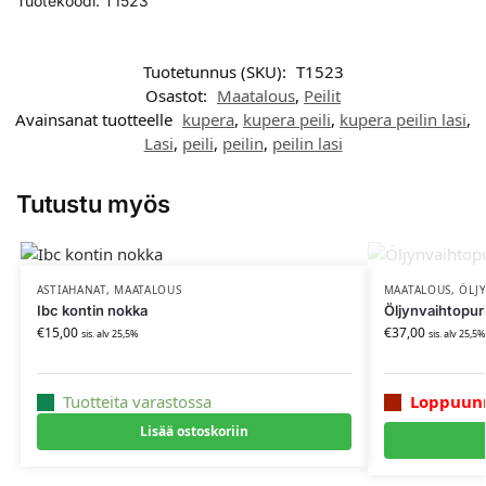
Tuotekoodi: T1523
Tuotetunnus (SKU):
T1523
Osastot:
Maatalous
,
Peilit
Avainsanat tuotteelle
kupera
,
kupera peili
,
kupera peilin lasi
,
Lasi
,
peili
,
peilin
,
peilin lasi
Tutustu myös
ASTIAHANAT
,
MAATALOUS
MAATALOUS
,
ÖLJ
Ibc kontin nokka
Öljynvaihtopur
€
15,00
€
37,00
sis. alv 25,5%
sis. alv 25,5%
Tuotteita varastossa
Loppuun
Lisää ostoskoriin