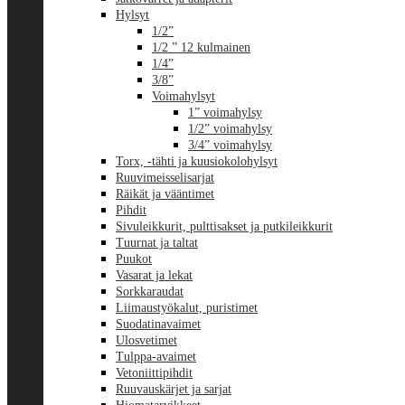
Hylsyt
1/2”
1/2 ” 12 kulmainen
1/4”
3/8”
Voimahylsyt
1” voimahylsy
1/2” voimahylsy
3/4” voimahylsy
Torx, -tähti ja kuusiokolohylsyt
Ruuvimeisselisarjat
Räikät ja vääntimet
Pihdit
Sivuleikkurit, pulttisakset ja putkileikkurit
Tuurnat ja taltat
Puukot
Vasarat ja lekat
Sorkkaraudat
Liimaustyökalut, puristimet
Suodatinavaimet
Ulosvetimet
Tulppa-avaimet
Vetoniittipihdit
Ruuvauskärjet ja sarjat