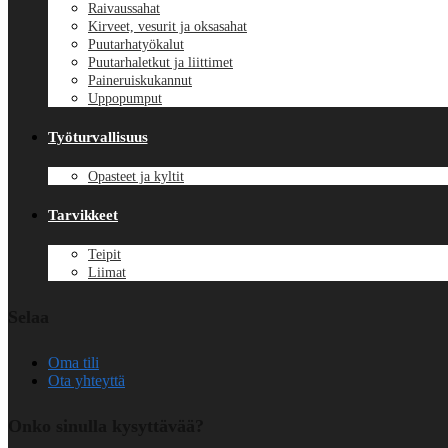
Raivaussahat
Kirveet, vesurit ja oksasahat
Puutarhatyökalut
Puutarhaletkut ja liittimet
Paineruiskukannut
Uppopumput
Työturvallisuus
Opasteet ja kyltit
Tarvikkeet
Teipit
Liimat
Selaa
Oma tili
Ota yhteyttä
Onko sinulla kysyttävää?