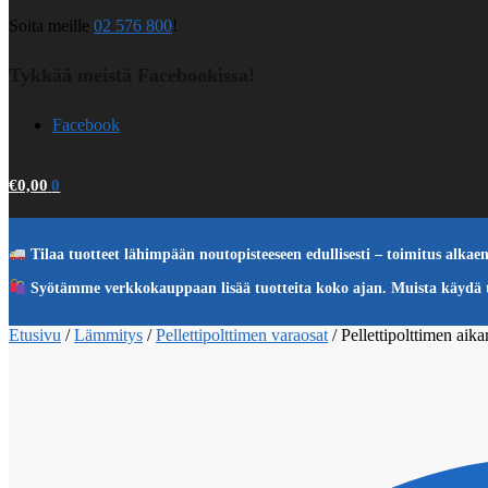
Soita meille
02 576 800
!
Tykkää meistä Facebookissa!
Facebook
€
0,00
0
Tilaa tuotteet lähimpään noutopisteeseen edullisesti – toimitus alkaen
Syötämme verkkokauppaan lisää tuotteita koko ajan. Muista käydä
Etusivu
/
Lämmitys
/
Pellettipolttimen varaosat
/
Pellettipolttimen aika