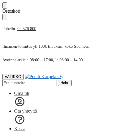
Skip
Skip
Ostoskori
to
to
navigation
content
Puhelin:
02 576 800
Ilmainen toimitus yli 100€ tilauksiin koko Suomeen.
Avoinna arkisin 08:00 – 17:00, la 08:00 – 14:00
VALIKKO
Etsi:
Haku
Oma tili
Ota yhteyttä
Kassa