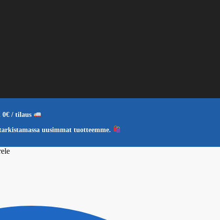
 0€ / tilaus
 tarkistamassa uusimmat tuotteemme.
rele