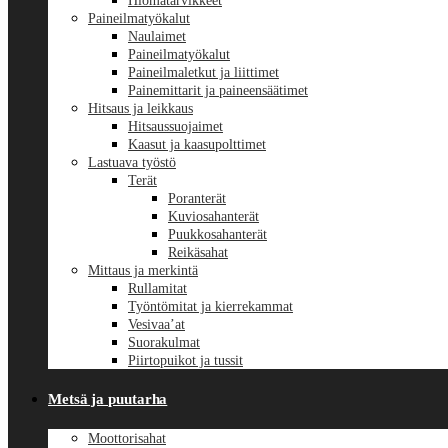
Hiomatarvikkeet
Paineilmatyökalut
Naulaimet
Paineilmatyökalut
Paineilmaletkut ja liittimet
Painemittarit ja paineensäätimet
Hitsaus ja leikkaus
Hitsaussuojaimet
Kaasut ja kaasupolttimet
Lastuava työstö
Terät
Poranterät
Kuviosahanterät
Puukkosahanterät
Reikäsahat
Mittaus ja merkintä
Rullamitat
Työntömitat ja kierrekammat
Vesivaa’at
Suorakulmat
Piirtopuikot ja tussit
Metsä ja puutarha
Moottorisahat