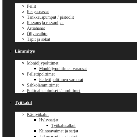
Peilit
Rengasnastat
Tankkauspumput / pistoolit
Rasvaus ja rasvanipat
Astiahanat
Öljynvaihto
Tapit ja sokat
Lämmitys
Moniöljypolttimet
Moniöljypolttimen varaosat
Pellettipolttimet
Pellettipolttimen varaosat
Sähkölämmittimet
Polttoainetoimiset lämmittimet
Työkalut
Käsityökalut
Hylsysarjat
Työkalusalkut
Kiintoavaimet ja sarjat
Jatkovarret ja adapterit