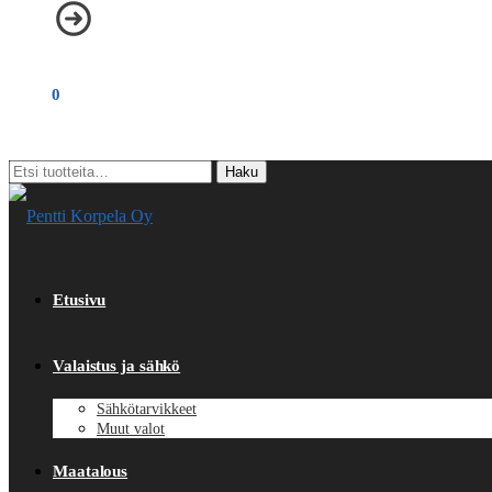
€
0,00
0
Etsi:
Haku
Etusivu
Valaistus ja sähkö
Sähkötarvikkeet
Muut valot
Maatalous