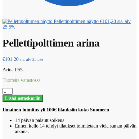
Pellettipolttimen näyttö
€
101,20
sis. alv
25,5%
Pellettipolttimen arina
€
101,20
sis. alv 25,5%
Arina P55
Tuotteita varastossa
Pellettipolttimen
arina
Lisää ostoskoriin
määrä
Ilmainen toimitus yli 100€ tilauksiin koko Suomeen
14 päivän palautusoikeus
Ennen kello 14 tehdyt tilaukset toimitetaan vielä saman päivän
aikana.