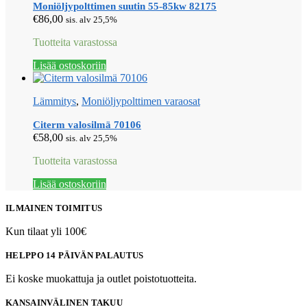
Moniöljypolttimen suutin 55-85kw 82175
€
86,00
sis. alv 25,5%
Tuotteita varastossa
Lisää ostoskoriin
Lämmitys
,
Moniöljypolttimen varaosat
Citerm valosilmä 70106
€
58,00
sis. alv 25,5%
Tuotteita varastossa
Lisää ostoskoriin
ILMAINEN TOIMITUS
Kun tilaat yli 100€
HELPPO 14 PÄIVÄN PALAUTUS
Ei koske muokattuja ja outlet poistotuotteita.
KANSAINVÄLINEN TAKUU