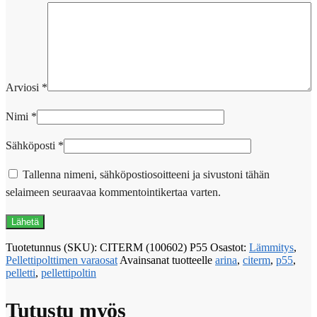
Arviosi
*
Nimi
*
Sähköposti
*
Tallenna nimeni, sähköpostiosoitteeni ja sivustoni tähän
selaimeen seuraavaa kommentointikertaa varten.
Tuotetunnus (SKU):
CITERM (100602) P55
Osastot:
Lämmitys
,
Pellettipolttimen varaosat
Avainsanat tuotteelle
arina
,
citerm
,
p55
,
pelletti
,
pellettipoltin
Tutustu myös