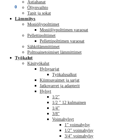
Astiahanat
€
0,00
0
Öljynvaihto
Tapit ja sokat
Lämmitys
Moniöljypolttimet
Moniöljypolttimen varaosat
Pellettipolttimet
Pellettipolttimen varaosat
Sähkölämmittimet
Polttoainetoimiset lämmittimet
Työkalut
Käsityökalut
Hylsysarjat
Työkalusalkut
Kiintoavaimet ja sarjat
Jatkovarret ja adapterit
Hylsyt
1/2”
1/2 ” 12 kulmainen
1/4”
3/8”
Voimahylsyt
1” voimahylsy
1/2” voimahylsy
3/4” voimahylsy