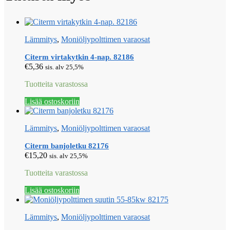
Lämmitys
,
Moniöljypolttimen varaosat
Citerm virtakytkin 4-nap. 82186
€
5,36
sis. alv 25,5%
Tuotteita varastossa
Lisää ostoskoriin
Lämmitys
,
Moniöljypolttimen varaosat
Citerm banjoletku 82176
€
15,20
sis. alv 25,5%
Tuotteita varastossa
Lisää ostoskoriin
Lämmitys
,
Moniöljypolttimen varaosat