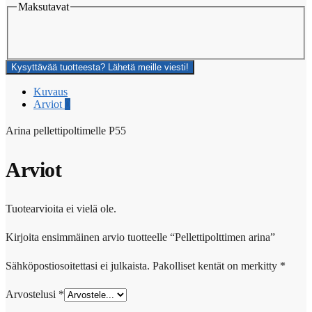
Maksutavat
Kysyttävää tuotteesta? Lähetä meille viesti!
Kuvaus
Arviot
0
Arina pellettipoltimelle P55
Arviot
Tuotearvioita ei vielä ole.
Kirjoita ensimmäinen arvio tuotteelle “Pellettipolttimen arina”
Sähköpostiosoitettasi ei julkaista.
Pakolliset kentät on merkitty
*
Arvostelusi
*