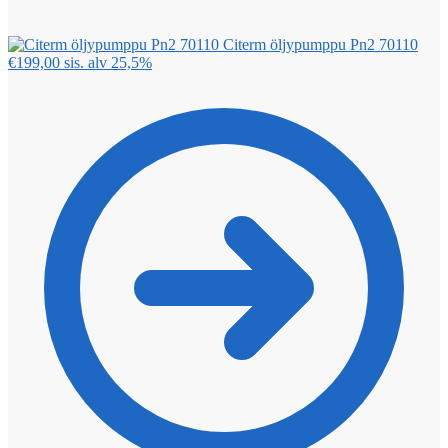
Citerm öljypumppu Pn2 70110
€
199,00
sis. alv 25,5%