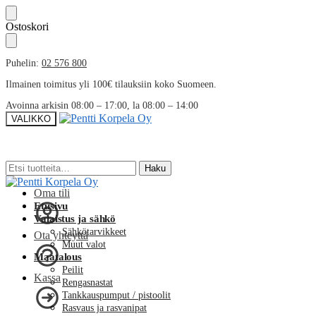
Skip
Skip
Ostoskori
to
to
navigation
content
Puhelin:
02 576 800
Ilmainen toimitus yli 100€ tilauksiin koko Suomeen.
Avoinna arkisin 08:00 – 17:00, la 08:00 – 14:00
VALIKKO
Etsi:
Etsi:
Haku
Haku
Oma tili
Etusivu
Valaistus ja sähkö
Sähkötarvikkeet
Ota yhteyttä
Muut valot
Maatalous
Peilit
Kassa
Rengasnastat
Tankkauspumput / pistoolit
Rasvaus ja rasvanipat