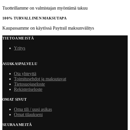
Tuotteillamme on valmistajan myöntämä takuu
100% TURVALLINEN MAKSUTAPA
Kaupassamme on käytössä Paytrail maksunvälitys
TIETOA MEISTÄ
Yritys
ASIAKASPALVELU
Ota yhteyttä
Toimitusehdot ja maksutavat
Tietosuojaseloste
Rekisteriseloste
OMAT SIVUT
Oma tili / uusi asikas
Omat tilaukseni
SEURAA MEITÄ