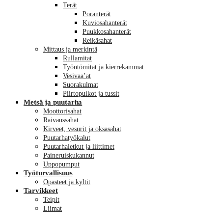
Terät
Poranterät
Kuviosahanterät
Puukkosahanterät
Reikäsahat
Mittaus ja merkintä
Rullamitat
Työntömitat ja kierrekammat
Vesivaa’at
Suorakulmat
Piirtopuikot ja tussit
Metsä ja puutarha
Moottorisahat
Raivaussahat
Kirveet, vesurit ja oksasahat
Puutarhatyökalut
Puutarhaletkut ja liittimet
Paineruiskukannut
Uppopumput
Työturvallisuus
Opasteet ja kyltit
Tarvikkeet
Teipit
Liimat