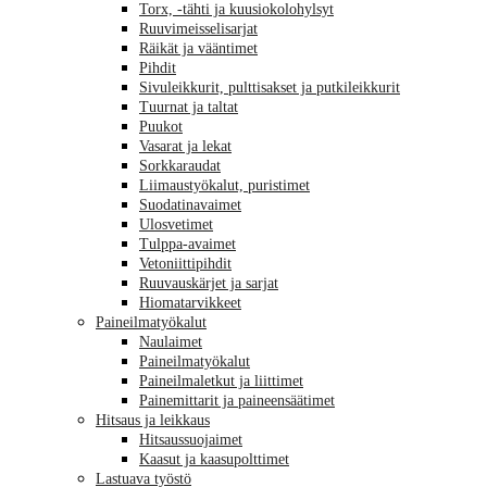
Torx, -tähti ja kuusiokolohylsyt
Ruuvimeisselisarjat
Räikät ja vääntimet
Pihdit
Sivuleikkurit, pulttisakset ja putkileikkurit
Tuurnat ja taltat
Puukot
Vasarat ja lekat
Sorkkaraudat
Liimaustyökalut, puristimet
Suodatinavaimet
Ulosvetimet
Tulppa-avaimet
Vetoniittipihdit
Ruuvauskärjet ja sarjat
Hiomatarvikkeet
Paineilmatyökalut
Naulaimet
Paineilmatyökalut
Paineilmaletkut ja liittimet
Painemittarit ja paineensäätimet
Hitsaus ja leikkaus
Hitsaussuojaimet
Kaasut ja kaasupolttimet
Lastuava työstö