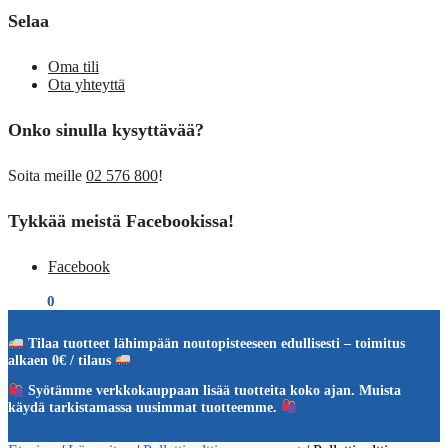
Selaa
Oma tili
Ota yhteyttä
Onko sinulla kysyttävää?
Soita meille
02 576 800
!
Tykkää meistä Facebookissa!
Facebook
€
0,00
0
Tilaa tuotteet lähimpään noutopisteeseen edullisesti – toimitus
alkaen 0€ / tilaus
Syötämme verkkokauppaan lisää tuotteita koko ajan. Muista
käydä tarkistamassa uusimmat tuotteemme.