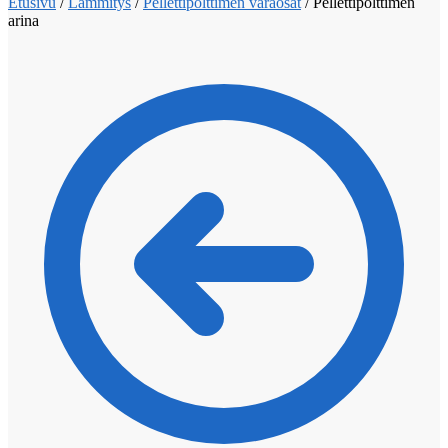
Etusivu
/
Lämmitys
/
Pellettipolttimen varaosat
/
Pellettipolttimen
arina