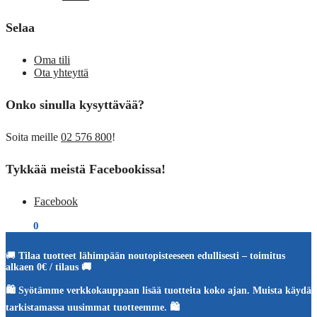
Selaa
Oma tili
Ota yhteyttä
Onko sinulla kysyttävää?
Soita meille
02 576 800
!
Tykkää meistä Facebookissa!
Facebook
€
0,00
0
🚚
Tilaa tuotteet lähimpään noutopisteeseen edullisesti – toimitus
alkaen 0€ / tilaus 🚚
🛍️ Syötämme verkkokauppaan lisää tuotteita koko ajan. Muista käydä
tarkistamassa uusimmat tuotteemme. 🛍️