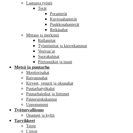
Lastuava työstö
Terät
Poranterät
Kuviosahanterät
Puukkosahanterät
Reikäsahat
Mittaus ja merkintä
Rullamitat
Työntömitat ja kierrekammat
Vesivaa’at
Suorakulmat
Piirtopuikot ja tussit
Metsä ja puutarha
Moottorisahat
Raivaussahat
Kirveet, vesurit ja oksasahat
Puutarhatyökalut
Puutarhaletkut ja liittimet
Paineruiskukannut
Uppopumput
Työturvallisuus
Opasteet ja kyltit
Tarvikkeet
Teipit
Liimat