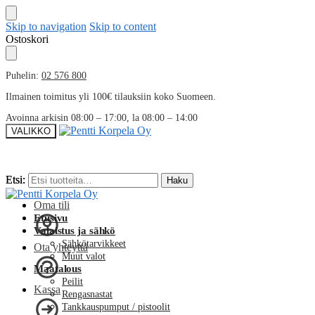
Skip to navigation
Skip to content
Ostoskori
Puhelin:
02 576 800
Ilmainen toimitus yli 100€ tilauksiin koko Suomeen.
Avoinna arkisin 08:00 – 17:00, la 08:00 – 14:00
VALIKKO
Etsi:
Etsi:
Haku
Haku
Oma tili
Etusivu
Valaistus ja sähkö
Sähkötarvikkeet
Ota yhteyttä
Muut valot
Maatalous
Peilit
Kassa
Rengasnastat
Tankkauspumput / pistoolit