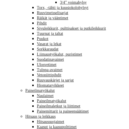
3/4” voimahylsy
Torx, -tähti ja kuusiokolohylsyt
Ruuvimeisselisarjat
Räikät ja vääntimet
Pihdit
Sivuleikkurit, pulttisakset ja putkileikkurit
Tuurnat ja taltat
Puukot
Vasarat ja lekat
Sorkkaraudat
Liimaustyökalut, puristimet
Suodatinavaimet
Ulosvetimet
Tulppa-avaimet
Vetoniittipihdit
Ruuvauskärjet ja sarjat
Hiomatarvikkeet
Paineilmatyökalut
Naulaimet
Paineilmatyökalut
Paineilmaletkut ja liittimet
Painemittarit ja paineensäätimet
Hitsaus ja leikkaus
Hitsaussuojaimet
Kaasut ja kaasupolttimet