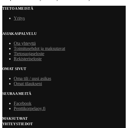
TIETOA MEISTÄ
Yritys
ASIAKASPALVELU
Ota yhteyttä
Toimitusehdot ja maksutavat
Tietosuojaseloste
Rekisteriseloste
OMAT SIVUT
Oma tili / uusi asikas
Omat tilaukseni
SEURAA MEITÄ
Facebook
Penttikorpelaoy.fi
MAKSUTAVAT
YHTEYSTIEDOT