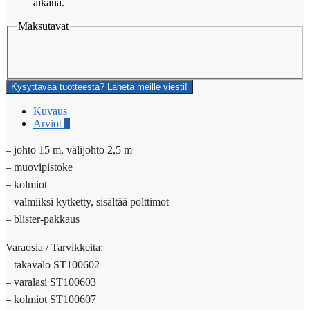
aikana.
Maksutavat
Kysyttävää tuotteesta? Lähetä meille viesti!
Kuvaus
Arviot
0
– johto 15 m, välijohto 2,5 m
– muovipistoke
– kolmiot
– valmiiksi kytketty, sisältää polttimot
– blister-pakkaus
Varaosia / Tarvikkeita:
– takavalo ST100602
– varalasi ST100603
– kolmiot ST100607