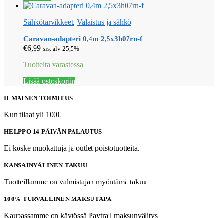
Sähkötarvikkeet
,
Valaistus ja sähkö
Caravan-adapteri 0,4m 2,5x3h07rn-f
€
6,99
sis. alv 25,5%
Tuotteita varastossa
Lisää ostoskoriin
ILMAINEN TOIMITUS
Kun tilaat yli 100€
HELPPO 14 PÄIVÄN PALAUTUS
Ei koske muokattuja ja outlet poistotuotteita.
KANSAINVÄLINEN TAKUU
Tuotteillamme on valmistajan myöntämä takuu
100% TURVALLINEN MAKSUTAPA
Kaupassamme on käytössä Paytrail maksunvälitys