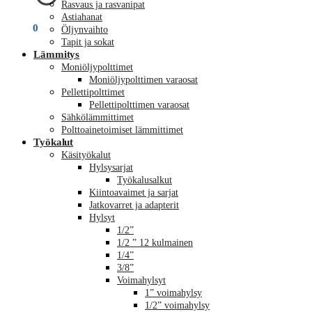
Rasvaus ja rasvanipat
Astiahanat
€
0,00
0
Öljynvaihto
Tapit ja sokat
Lämmitys
Moniöljypolttimet
Moniöljypolttimen varaosat
Pellettipolttimet
Pellettipolttimen varaosat
Sähkölämmittimet
Polttoainetoimiset lämmittimet
Työkalut
Käsityökalut
Hylsysarjat
Työkalusalkut
Kiintoavaimet ja sarjat
Jatkovarret ja adapterit
Hylsyt
1/2”
1/2 ” 12 kulmainen
1/4”
3/8”
Voimahylsyt
1” voimahylsy
1/2” voimahylsy