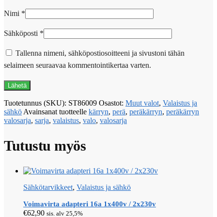
Nimi
*
Sähköposti
*
Tallenna nimeni, sähköpostiosoitteeni ja sivustoni tähän
selaimeen seuraavaa kommentointikertaa varten.
Tuotetunnus (SKU):
ST86009
Osastot:
Muut valot
,
Valaistus ja
sähkö
Avainsanat tuotteelle
kärryn
,
perä
,
peräkärryn
,
peräkärryn
valosarja
,
sarja
,
valaistus
,
valo
,
valosarja
Tutustu myös
Sähkötarvikkeet
,
Valaistus ja sähkö
Voimavirta adapteri 16a 1x400v / 2x230v
€
62,90
sis. alv 25,5%