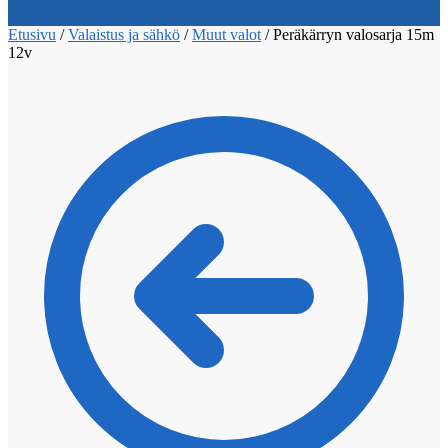
Etusivu
/
Valaistus ja sähkö
/
Muut valot
/
Peräkärryn valosarja 15m
12v