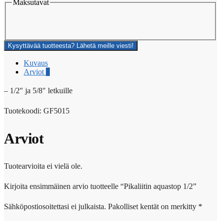
Maksutavat
Kysyttävää tuotteesta? Lähetä meille viesti!
Kuvaus
Arviot
0
– 1/2″ ja 5/8″ letkuille
Tuotekoodi: GF5015
Arviot
Tuotearvioita ei vielä ole.
Kirjoita ensimmäinen arvio tuotteelle “Pikaliitin aquastop 1/2”
Sähköpostiosoitettasi ei julkaista.
Pakolliset kentät on merkitty
*