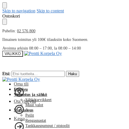
Skip to navigation
Skip to content
Ostoskori
Puhelin:
02 576 800
Ilmainen toimitus yli 100€ tilauksiin koko Suomeen.
Avoinna arkisin 08:00 – 17:00, la 08:00 – 14:00
VALIKKO
Etsi:
Etsi:
Haku
Haku
Oma tili
Etusivu
Valaistus ja sähkö
Sähkötarvikkeet
Ota yhteyttä
Muut valot
Maatalous
Peilit
Kassa
Rengasnastat
Tankkauspumput / pistoolit