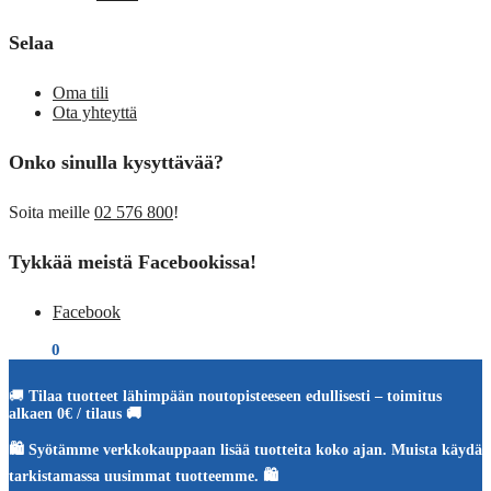
Selaa
Oma tili
Ota yhteyttä
Onko sinulla kysyttävää?
Soita meille
02 576 800
!
Tykkää meistä Facebookissa!
Facebook
€
0,00
0
🚚
Tilaa tuotteet lähimpään noutopisteeseen edullisesti – toimitus
alkaen 0€ / tilaus 🚚
🛍️ Syötämme verkkokauppaan lisää tuotteita koko ajan. Muista käydä
tarkistamassa uusimmat tuotteemme. 🛍️