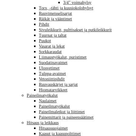
3/4” voimahylsy
Torx, -tähti ja kuusiokolohylsyt
Ruuvimeisselisarjat
Räikät ja vääntimet
Pihdit
Sivuleikkurit, pulttisakset ja putkileikkurit
Tuurnat ja taltat
Puukot
Vasarat ja lekat
Sorkkaraudat
Liimaustyökalut, puristimet
Suodatinavaimet
Ulosvetimet
Tulppa-avaimet
Vetoniittipihdit
Ruuvauskärjet ja sarjat
Hiomatarvikkeet
Paineilmatyökalut
Naulaimet
Paineilmatyökalut
Paineilmaletkut ja liittimet
Painemittarit ja paineensäätimet
Hitsaus ja leikkaus
Hitsaussuojaimet
Kaasut ja kaasupolttimet