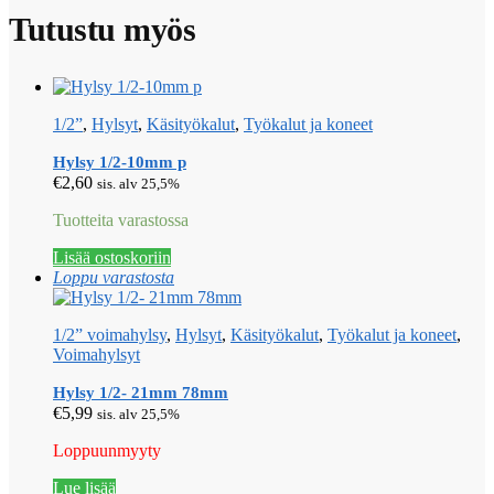
Tutustu myös
1/2”
,
Hylsyt
,
Käsityökalut
,
Työkalut ja koneet
Hylsy 1/2-10mm p
€
2,60
sis. alv 25,5%
Tuotteita varastossa
Lisää ostoskoriin
Loppu varastosta
1/2” voimahylsy
,
Hylsyt
,
Käsityökalut
,
Työkalut ja koneet
,
Voimahylsyt
Hylsy 1/2- 21mm 78mm
€
5,99
sis. alv 25,5%
Loppuunmyyty
Lue lisää