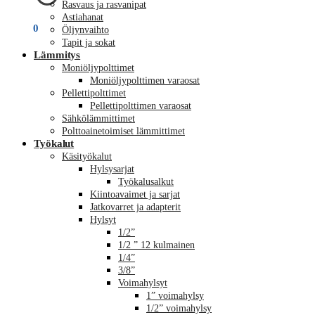
Rasvaus ja rasvanipat
Astiahanat
€
0,00
0
Öljynvaihto
Tapit ja sokat
Lämmitys
Moniöljypolttimet
Moniöljypolttimen varaosat
Pellettipolttimet
Pellettipolttimen varaosat
Sähkölämmittimet
Polttoainetoimiset lämmittimet
Työkalut
Käsityökalut
Hylsysarjat
Työkalusalkut
Kiintoavaimet ja sarjat
Jatkovarret ja adapterit
Hylsyt
1/2”
1/2 ” 12 kulmainen
1/4”
3/8”
Voimahylsyt
1” voimahylsy
1/2” voimahylsy