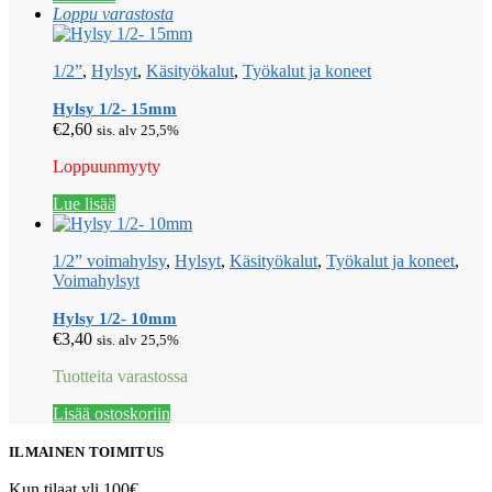
Loppu varastosta
1/2”
,
Hylsyt
,
Käsityökalut
,
Työkalut ja koneet
Hylsy 1/2- 15mm
€
2,60
sis. alv 25,5%
Loppuunmyyty
Lue lisää
1/2” voimahylsy
,
Hylsyt
,
Käsityökalut
,
Työkalut ja koneet
,
Voimahylsyt
Hylsy 1/2- 10mm
€
3,40
sis. alv 25,5%
Tuotteita varastossa
Lisää ostoskoriin
ILMAINEN TOIMITUS
Kun tilaat yli 100€