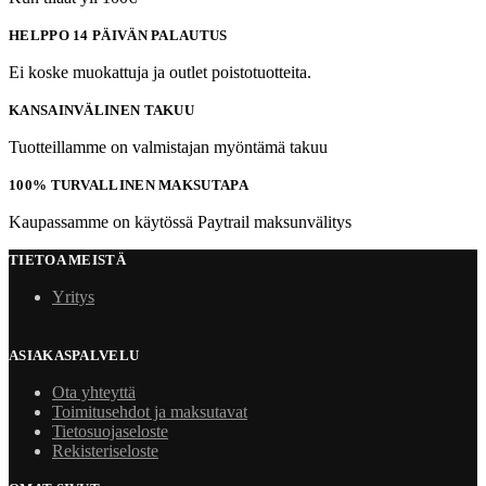
HELPPO 14 PÄIVÄN PALAUTUS
Ei koske muokattuja ja outlet poistotuotteita.
KANSAINVÄLINEN TAKUU
Tuotteillamme on valmistajan myöntämä takuu
100% TURVALLINEN MAKSUTAPA
Kaupassamme on käytössä Paytrail maksunvälitys
TIETOA MEISTÄ
Yritys
ASIAKASPALVELU
Ota yhteyttä
Toimitusehdot ja maksutavat
Tietosuojaseloste
Rekisteriseloste