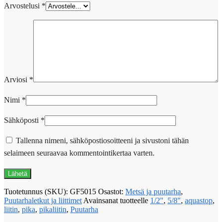
Arvostelusi
*
Arviosi
*
Nimi
*
Sähköposti
*
Tallenna nimeni, sähköpostiosoitteeni ja sivustoni tähän
selaimeen seuraavaa kommentointikertaa varten.
Tuotetunnus (SKU):
GF5015
Osastot:
Metsä ja puutarha
,
Puutarhaletkut ja liittimet
Avainsanat tuotteelle
1/2"
,
5/8"
,
aquastop
,
liitin
,
pika
,
pikaliitin
,
Puutarha