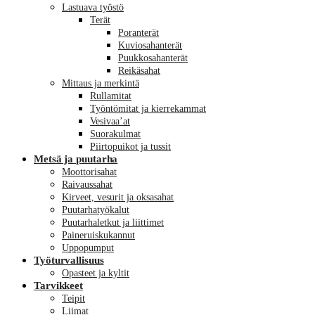
Lastuava työstö
Terät
Poranterät
Kuviosahanterät
Puukkosahanterät
Reikäsahat
Mittaus ja merkintä
Rullamitat
Työntömitat ja kierrekammat
Vesivaa’at
Suorakulmat
Piirtopuikot ja tussit
Metsä ja puutarha
Moottorisahat
Raivaussahat
Kirveet, vesurit ja oksasahat
Puutarhatyökalut
Puutarhaletkut ja liittimet
Paineruiskukannut
Uppopumput
Työturvallisuus
Opasteet ja kyltit
Tarvikkeet
Teipit
Liimat