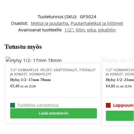
Tuotetunnus (SKU):
GF5024
Osastot:
Metsä ja puutarha
,
Puutarhaletkut ja liittimet
Avainsanat tuotteelle
1/2"
,
liitin
,
pika
,
pikaliitin
Tutustu myös
1/2” VOIMAHYLSY
,
HYLSYT
,
KÄSITYÖKALUT
,
TYÖKALUT
1/2” VOIMAHYLSY
JA KONEET
,
VOIMAHYLSYT
JA KONEET
,
VOIM
Hylsy 1/2- 17mm 78mm
Hylsy 1/2- 21m
€
5,49
€
4,80
sis. alv 25,5%
sis. alv 25,5%
Tuotteita varastossa
Loppuun
Lisää ostoskoriin