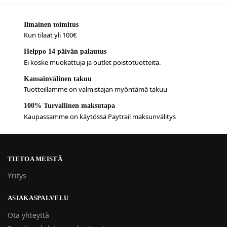
Ilmainen toimitus
Kun tilaat yli 100€
Helppo 14 päivän palautus
Ei koske muokattuja ja outlet poistotuotteita.
Kansainvälinen takuu
Tuotteillamme on valmistajan myöntämä takuu
100% Turvallinen maksutapa
Kaupassamme on käytössä Paytrail maksunvälitys
TIETOA MEISTÄ
Yritys
ASIAKASPALVELU
Ota yhteyttä