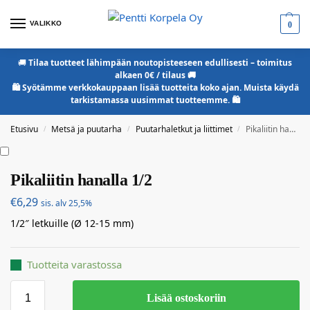
VALIKKO
0
🚚
Tilaa tuotteet lähimpään noutopisteeseen edullisesti – toimitus
alkaen 0€ / tilaus 🚚
🛍️ Syötämme verkkokauppaan lisää tuotteita koko ajan. Muista käydä
tarkistamassa uusimmat tuotteemme. 🛍️
Etusivu
Metsä ja puutarha
Puutarhaletkut ja liittimet
Pikaliitin hanalla 1/2
/
/
/
Pikaliitin hanalla 1/2
€
6,29
sis. alv 25,5%
1/2″ letkuille (Ø 12-15 mm)
Tuotteita varastossa
Lisää ostoskoriin