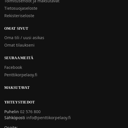
Toimitusehdot ja maksutavat
Tietosuojaseloste
Rekisteriseloste
OMAT SIVUT
Oma tili / uusi asikas
Omat tilaukseni
SEURAA MEITÄ
Facebook
Penttikorpelaoy.fi
MAKSUTAVAT
YHTEYSTIEDOT
Puhelin
02 576 800
Sähköposti
info@penttikorpelaoy.fi
Osoite: