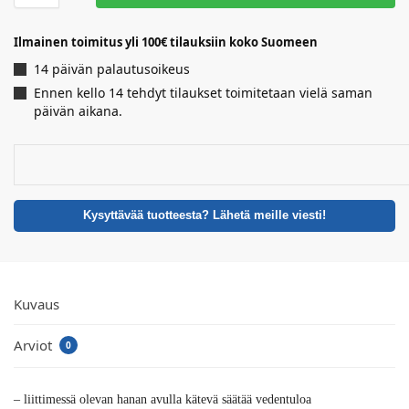
Ilmainen toimitus yli 100€ tilauksiin koko Suomeen
14 päivän palautusoikeus
Ennen kello 14 tehdyt tilaukset toimitetaan vielä saman
päivän aikana.
Kysyttävää tuotteesta? Lähetä meille viesti!
Kuvaus
Arviot
0
– liittimessä olevan hanan avulla kätevä säätää vedentuloa