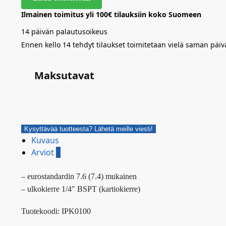
Ilmainen toimitus yli 100€ tilauksiin koko Suomeen
14 päivän palautusoikeus
Ennen kello 14 tehdyt tilaukset toimitetaan vielä saman päiv
Maksutavat
Kysyttävää tuotteesta? Lähetä meille viesti!
Kuvaus
Arviot
0
– eurostandardin 7.6 (7.4) mukainen
– ulkokierre 1/4″ BSPT (kartiokierre)
Tuotekoodi: IPK0100