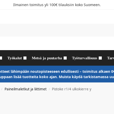
Ilmainen toimitus yli 100€ tilauksiin koko Suomeen.
Työkalut
Metsä ja puutarha
Työturvallisuus
Tar
otteet lähimpään noutopisteeseen edullisesti – toimitus alkaen 0€ 
ppaan lisää tuotteita koko ajan. Muista käydä tarkistamassa u
Paineilmaletkut ja liittimet
Pistoke r1/4 ulkokierre y
/
/