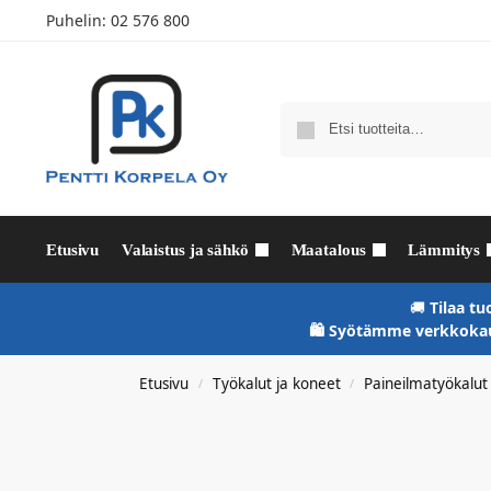
Puhelin:
02 576 800
Etusivu
Valaistus ja sähkö
Maatalous
Lämmitys
🚚
Tilaa tu
🛍️ Syötämme verkkokau
Etusivu
Työkalut ja koneet
Paineilmatyökalut
/
/