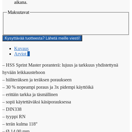
määrä
aikana.
Maksutavat
Kysyttävää tuotteesta? Lähetä meille viesti!
Kuvaus
Arviot
0
– HSS Sprint Master poranterä: lujuus ja tarkkuus yhdistettynä
hyvään leikkaustehoon
– hiiliteräksen ja teräksen poraukseen
– 30 % nopeampi poraus ja 3x pidempi käyttöikä
– erittäin tarkka ja täsmällinen
– sopii käytettäväksi käsiporauksessa
– DIN338
– tyyppi RN
– terän kulma 118°
– Ø 14,00 mm