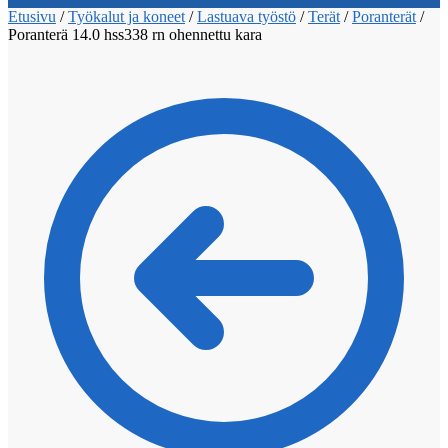
Etusivu
/
Työkalut ja koneet
/
Lastuava työstö
/
Terät
/
Poranterät
/
Poranterä 14.0 hss338 rn ohennettu kara