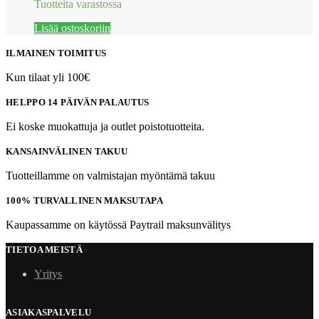
Tuotteita varastossa
Lisää ostoskoriin
ILMAINEN TOIMITUS
Kun tilaat yli 100€
HELPPO 14 PÄIVÄN PALAUTUS
Ei koske muokattuja ja outlet poistotuotteita.
KANSAINVÄLINEN TAKUU
Tuotteillamme on valmistajan myöntämä takuu
100% TURVALLINEN MAKSUTAPA
Kaupassamme on käytössä Paytrail maksunvälitys
TIETOA MEISTÄ
Yritys
ASIAKASPALVELU