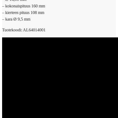
– kokonaispituus 160 mm
– kierteen pituus 108 mm
– kara Ø 9,5 mm
Tuotekoodi: AL64014001