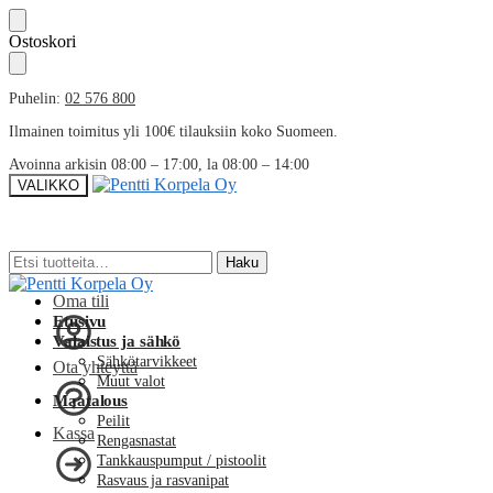
Skip
Skip
Ostoskori
to
to
navigation
content
Puhelin:
02 576 800
Ilmainen toimitus yli 100€ tilauksiin koko Suomeen.
Avoinna arkisin 08:00 – 17:00, la 08:00 – 14:00
VALIKKO
Etsi:
Etsi:
Haku
Haku
Oma tili
Etusivu
Valaistus ja sähkö
Sähkötarvikkeet
Ota yhteyttä
Muut valot
Maatalous
Peilit
Kassa
Rengasnastat
Tankkauspumput / pistoolit
Rasvaus ja rasvanipat