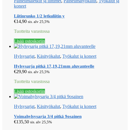
Paineilmaletkut ja liittimet
,
Paineilmatyökalut
,
Työkalut ja
koneet
Liitinrunko 1/2 letkuliitin y
€
14,90
sis. alv 25,5%
Tuotteita varastossa
Lisää ostoskoriin
Hylsysarjat
,
Käsityökalut
,
Työkalut ja koneet
Hylsysarja pitkä 17,19,21mm aluvanteelle
€
29,90
sis. alv 25,5%
Tuotteita varastossa
Lisää ostoskoriin
Hylsysarjat
,
Käsityökalut
,
Työkalut ja koneet
Voimahylsysarja 3/4 pitkä 9osainen
€
135,50
sis. alv 25,5%