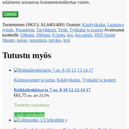
selaimeen seuraavaa kommentointikertaa varten.
Tuotetunnus (SKU):
AL64014001
Osastot:
Käsityökalut
,
Lastuava
työstö
,
Poranterät
,
Tarvikkeet
,
Terät
,
Työkalut ja koneet
Avainsanat
tuotteelle
108mm
,
160mm
,
9.5mm
,
hss
,
hss sprint
,
HSS Sprint
Master
,
poran
,
poranterä
,
tarvike
,
terä
Tutustu myös
Kiintoavaimet ja sarjat
,
Käsityökalut
,
Työkalut ja koneet
Räikkälenkkisarja 7-os. 8,10,12,13,14,17
€
61,75
sis. alv 25,5%
Tuotteita varastossa
Lisää ostoskoriin