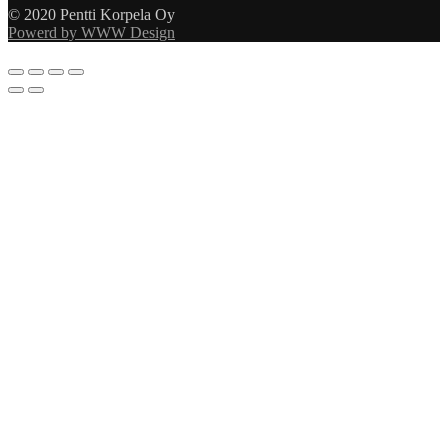
© 2020 Pentti Korpela Oy
Powerd by WWW Design