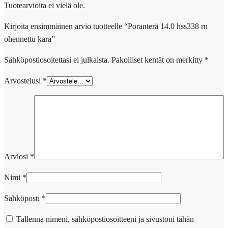
Tuotearvioita ei vielä ole.
Kirjoita ensimmäinen arvio tuotteelle “Poranterä 14.0 hss338 rn
ohennettu kara”
Sähköpostiosoitettasi ei julkaista.
Pakolliset kentät on merkitty
*
Arvostelusi
*
Arviosi
*
Nimi
*
Sähköposti
*
Tallenna nimeni, sähköpostiosoitteeni ja sivustoni tähän