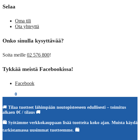
Selaa
Oma tili
Ota yhteyttä
Onko sinulla kysyttävää?
Soita meille
02 576 800
!
Tykkää meistä Facebookissa!
Facebook
€
0,00
0
🚚
Tilaa tuotteet lähimpään noutopisteeseen edullisesti – toimitus
alkaen 0€ / tilaus 🚚
🛍️ Syötämme verkkokauppaan lisää tuotteita koko ajan. Muista käydä
tarkistamassa uusimmat tuotteemme. 🛍️