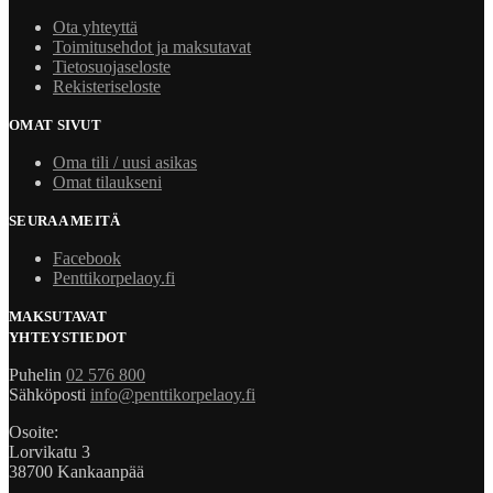
Ota yhteyttä
Toimitusehdot ja maksutavat
Tietosuojaseloste
Rekisteriseloste
OMAT SIVUT
Oma tili / uusi asikas
Omat tilaukseni
SEURAA MEITÄ
Facebook
Penttikorpelaoy.fi
MAKSUTAVAT
YHTEYSTIEDOT
Puhelin
02 576 800
Sähköposti
info@penttikorpelaoy.fi
Osoite:
Lorvikatu 3
38700 Kankaanpää