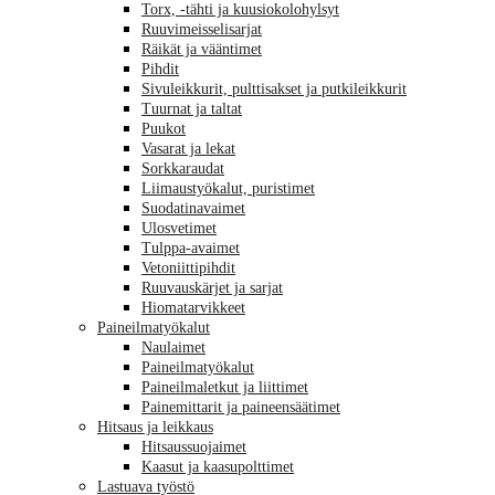
Torx, -tähti ja kuusiokolohylsyt
Ruuvimeisselisarjat
Räikät ja vääntimet
Pihdit
Sivuleikkurit, pulttisakset ja putkileikkurit
Tuurnat ja taltat
Puukot
Vasarat ja lekat
Sorkkaraudat
Liimaustyökalut, puristimet
Suodatinavaimet
Ulosvetimet
Tulppa-avaimet
Vetoniittipihdit
Ruuvauskärjet ja sarjat
Hiomatarvikkeet
Paineilmatyökalut
Naulaimet
Paineilmatyökalut
Paineilmaletkut ja liittimet
Painemittarit ja paineensäätimet
Hitsaus ja leikkaus
Hitsaussuojaimet
Kaasut ja kaasupolttimet
Lastuava työstö