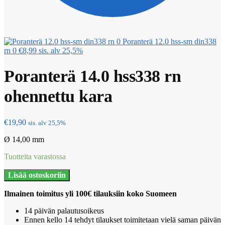
Poranterä 12.0 hss-sm din338
rn 0
€
8,99
sis. alv 25,5%
Poranterä 14.0 hss338 rn
ohennettu kara
€
19,90
sis. alv 25,5%
Ø 14,00 mm
Tuotteita varastossa
Poranterä
Lisää ostoskoriin
14.0
hss338
Ilmainen toimitus yli 100€ tilauksiin koko Suomeen
rn
ohennettu
14 päivän palautusoikeus
kara
Ennen kello 14 tehdyt tilaukset toimitetaan vielä saman päivän