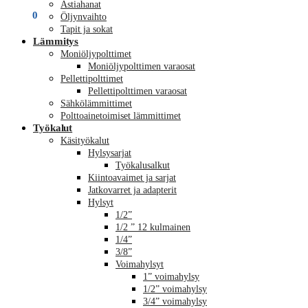
Astiahanat
€
0,00
0
Öljynvaihto
Tapit ja sokat
Lämmitys
Moniöljypolttimet
Moniöljypolttimen varaosat
Pellettipolttimet
Pellettipolttimen varaosat
Sähkölämmittimet
Polttoainetoimiset lämmittimet
Työkalut
Käsityökalut
Hylsysarjat
Työkalusalkut
Kiintoavaimet ja sarjat
Jatkovarret ja adapterit
Hylsyt
1/2”
1/2 ” 12 kulmainen
1/4”
3/8”
Voimahylsyt
1” voimahylsy
1/2” voimahylsy
3/4” voimahylsy