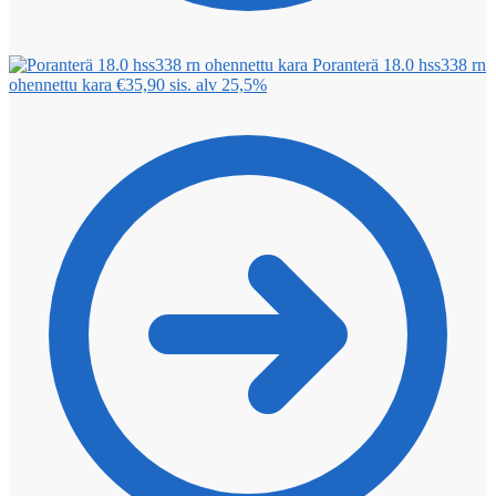
Poranterä 18.0 hss338 rn
ohennettu kara
€
35,90
sis. alv 25,5%