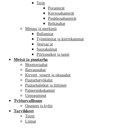
Terät
Poranterät
Kuviosahanterät
Puukkosahanterät
Reikäsahat
Mittaus ja merkintä
Rullamitat
Työntömitat ja kierrekammat
Vesivaa’at
Suorakulmat
Piirtopuikot ja tussit
Metsä ja puutarha
Moottorisahat
Raivaussahat
Kirveet, vesurit ja oksasahat
Puutarhatyökalut
Puutarhaletkut ja liittimet
Paineruiskukannut
Uppopumput
Työturvallisuus
Opasteet ja kyltit
Tarvikkeet
Teipit
Liimat